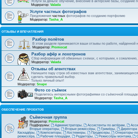
Услуги за деньги: обучение, внесение в актёрские базы, создание п
Модератор:
Valada
Услуги частных фотографов
Предложения
частных
фотографов по созданию портфолию
Модератор:
Tasha_A
ОТЗЫВЫ И ВПЕЧАТЛЕНИЯ
Разбор полётов
В этом разделе принимаются ваши отзывы по работе, найденной 
Модератор:
Promocat
Разбор афёр и лохотронов
Сбор информации об обманных схемах, с которыми, к сожалению,
Модератор:
Valada
Отзывы об агентствах
Напишите пару строк об известных вам агентствах, занимающихся
сделать правильный выбор.
Только личный опыт!
Модератор:
Snape
Фото со съёмок
Поделитесь интересными фотографиями со съёмочной площадк
Модератор:
Tasha_A
ОБЕСПЕЧЕНИЕ ПРОЕКТОВ
Съёмочная группа
Модератор:
Promocat
Подфорумы:
Администраторы
,
Ассистенты по актёрам
,
Асси
Вторые операторы
,
Вторые режиссёры
,
Гримёры
,
Директора 
Каскадёры
,
Композиторы
,
Костюмеры
,
Продюсеры
,
Операторы-п
режиссёра
,
Рабочие площадки
,
Редакторы
,
Режиссёры монтажа
,