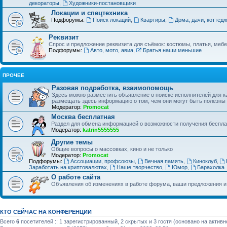
декораторы
,
Художники-постановщики
Локации и спецтехника
Подфорумы:
Поиск локаций
,
Квартиры
,
Дома, дачи, коттед
Реквизит
Спрос и предложение реквизита для съёмок: костюмы, платья, мебел
Подфорумы:
Авто, мото, авиа
,
Братья наши меньшие
ПРОЧЕЕ
Разовая подработка, взаимопомощь
Здесь можно разместить объявление о поиске исполнителей для ка
размещать здесь информацию о том, чем они могут быть полезн
Модератор:
Promocat
Москва бесплатная
Раздел для обмена информацией о возможности получения бесплат
Модератор:
katrin5555555
Другие темы
Общие вопросы о массовках, кино и не только
Модератор:
Promocat
Подфорумы:
Ассоциации, профсоюзы
,
Вечная память
,
Киноклуб
,
Заработать на криптовалютах
,
Наше творчество
,
Юмор
,
Барахолка
О работе сайта
Объявления об изменениях в работе форума, ваши предложения и
КТО СЕЙЧАС НА КОНФЕРЕНЦИИ
Всего
6
посетителей :: 1 зарегистрированный, 2 скрытых и 3 гостя (основано на актив