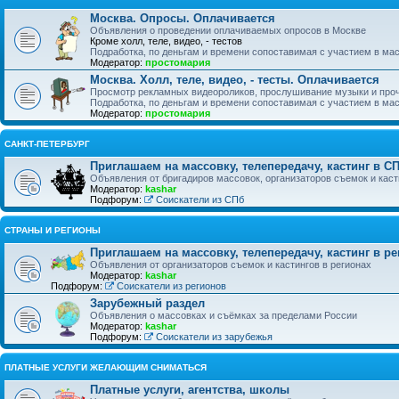
Москва. Опросы. Оплачивается
Объявления о проведении оплачиваемых опросов в Москве
Кроме холл, теле, видео, - тестов
Подработка, по деньгам и времени сопоставимая с участием в ма
Модератор:
простомария
Москва. Холл, теле, видео, - тесты. Оплачивается
Просмотр рекламных видеороликов, прослушивание музыки и прочи
Подработка, по деньгам и времени сопоставимая с участием в мас
Модератор:
простомария
САНКТ-ПЕТЕРБУРГ
Приглашаем на массовку, телепередачу, кастинг в С
Объявления от бригадиров массовок, организаторов съемок и каст
Модератор:
kashar
Подфорум:
Соискатели из СПб
СТРАНЫ И РЕГИОНЫ
Приглашаем на массовку, телепередачу, кастинг в ре
Объявления от организаторов съемок и кастингов в регионах
Модератор:
kashar
Подфорум:
Соискатели из регионов
Зарубежный раздел
Объявления о массовках и съёмках за пределами России
Модератор:
kashar
Подфорум:
Соискатели из зарубежья
ПЛАТНЫЕ УСЛУГИ ЖЕЛАЮЩИМ СНИМАТЬСЯ
Платные услуги, агентства, школы