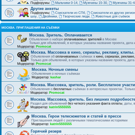
Подфорумы:
Мальчики 0-14
,
Мужчины 15-30
,
Мужчины 31-4
Другие анкеты
Подфорумы:
Соискатели из СПб
,
Соискатели из других регион
шоу
,
Двойники
,
Творческие люди
,
Животные для съёмок
МОСКВА. ПРИГЛАШЕНИЯ НА СЪЁМКИ
Москва. Зритель. Оплачивается
Объявления о наборе
оплачиваемых зрителей
в Москве
Только для объявлений, в которых указаны название проекта, дата
Модератор:
Promocat
Москва. Массовка в кино, сериалы, рекламу, клипы
Объявления об
оплачиваемых
съёмках в
кино, сериалах, рекламе
Только для объявлений, в которых указаны название проекта, дат
Модератор:
Promocat
Москва. Ночные смены
Объявления о ночных съёмках
Модератор:
kashar
Москва. Массовка, зритель, роли. Бесплатное участ
Объявления о
бесплатных
съёмках в интересных проектах. Только
Модератор:
Promocat
Москва. Массовка, зритель. Без лишних подробност
Раздел для объявлений
без четкого указания факта оплаты
, даты,
Модератор:
katrin5555555
Москва. Герои телесюжетов и статей в прессе
Приглашения людей с различными тематическими историями
Модератор:
katrin5555555
Горячий резерв