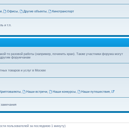
жи
,
Офисы
,
Другие объекты
,
Кинотранспорт
ь и т.п.
кой-то разовой работы (например, починить кран). Также участники форума могут
ы другим форумчанам
ных товаров и услуг в Москве
Криптовалюты
,
Наши встречи
,
Наши конкурсы
,
Наши путешествия
,
 замечания
ности пользователей за последнюю 1 минуту)