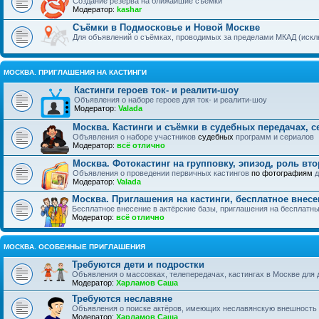
Создание резерва на ближайшие съёмки
Модератор:
kashar
Съёмки в Подмосковье и Новой Москве
Для объявлений о съёмках, проводимых за пределами МКАД (искл
МОСКВА. ПРИГЛАШЕНИЯ НА КАСТИНГИ
Кастинги героев ток- и реалити-шоу
Объявления о наборе героев для ток- и реалити-шоу
Модератор:
Valada
Москва. Кастинги и съёмки в судебных передачах, с
Объявления о наборе участников
судебных
программ и сериалов
Модератор:
всё отлично
Москва. Фотокастинг на групповку, эпизод, роль вт
Объявления о проведении первичных кастингов
по фотографиям
д
Модератор:
Valada
Москва. Приглашения на кастинги, бесплатное внесе
Бесплатное внесение в актёрские базы, приглашения на бесплатн
Модератор:
всё отлично
МОСКВА. ОСОБЕННЫЕ ПРИГЛАШЕНИЯ
Требуются дети и подростки
Объявления о массовках, телепередачах, кастингах в Москве для де
Модератор:
Харламов Саша
Требуются неславяне
Объявления о поиске актёров, имеющих неславянскую внешность
Модератор:
Харламов Саша