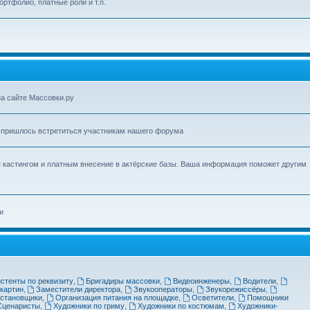
ортфолио, платные роли и т.п.
на сайте Массовки.ру
 пришлось встретиться участникам нашего форума
 кастингом и платным внесение в актёрские базы. Ваша информация поможет другим
и
стенты по реквизиту
,
Бригадиры массовки
,
Видеоинженеры
,
Водители
,
картин
,
Заместители директора
,
Звукооператоры
,
Звукорежиссёры
,
остановщики
,
Организация питания на площадке
,
Осветители
,
Помощники
Сценаристы
,
Художники по гриму
,
Художники по костюмам
,
Художники-