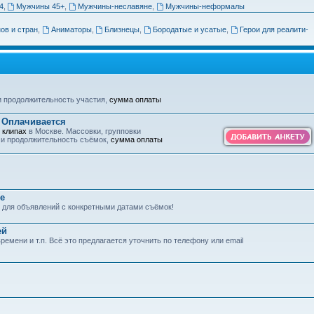
4
,
Мужчины 45+
,
Мужчины-неславяне
,
Мужчины-неформалы
ов и стран
,
Аниматоры
,
Близнецы
,
Бородатые и усатые
,
Герои для реалити-
 и продолжительность участия,
сумма оплаты
. Оплачивается
, клипах
в Москве. Массовки, групповки
а и продолжительность съёмок,
сумма оплаты
ие
 для объявлений с конкретными датами съёмок!
ей
 времени и т.п. Всё это предлагается уточнить по телефону или email