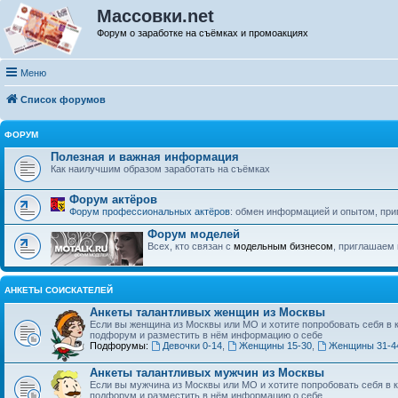
Массовки.net
Форум о заработке на съёмках и промоакциях
Меню
Список форумов
ФОРУМ
Полезная и важная информация
Как наилучшим образом заработать на съёмках
Форум актёров
Форум профессиональных актёров
: обмен информацией и опытом, при
Форум моделей
Всех, кто связан с
модельным бизнесом
, приглашаем 
АНКЕТЫ СОИСКАТЕЛЕЙ
Анкеты талантливых женщин из Москвы
Если вы женщина из Москвы или МО и хотите попробовать себя в 
подфорум и разместить в нём информацию о себе
Подфорумы:
Девочки 0-14
,
Женщины 15-30
,
Женщины 31-4
Анкеты талантливых мужчин из Москвы
Если вы мужчина из Москвы или МО и хотите попробовать себя в 
подфорум и разместить в нём информацию о себе