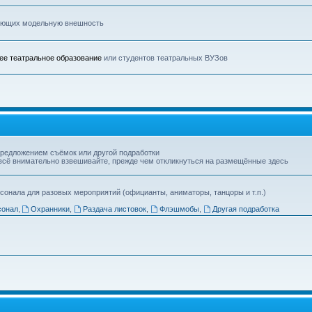
меющих модельную внешность
е театральное образование
или студентов театральных ВУЗов
предложением съёмок или другой подработки
 всё внимательно взвешивайте, прежде чем откликнуться на размещённые здесь
сонала для разовых мероприятий (официанты, аниматоры, танцоры и т.п.)
сонал
,
Охранники
,
Раздача листовок
,
Флэшмобы
,
Другая подработка