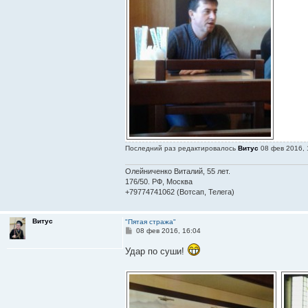
Последний раз редактировалось
Витус
08 фев 2016, 
Олейниченко Виталий, 55 лет.
176/50. РФ, Москва
+79774741062 (Вотсап, Телега)
Витус
"Пятая стража"
С
08 фев 2016, 16:04
о
о
Удар по суши!
б
щ
е
н
и
е