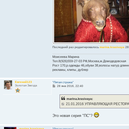
Последний раз редактировалось
marina.krasivaya
28 
Моисеева Марина
Тел.8(926)559-27-03 РФ,Москва,м.Домодедовская
Рост 170,р.одежды 46,обуви 38,волосы натур длинны
рекламы, клипы, дублер
Евгений123
"Пятая стража"
Золотая Звезда
С
28 янв 2016, 22:40
о
о
б
marina.krasivaya:
щ
е
21.01.2016 УПРАВЛЯЮЩАЯ РЕСТОР
н
и
е
Это новая серия "ПС"?
marina.krasivaya
"Пятая стража"