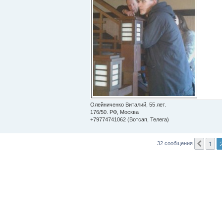
Олейниченко Виталий, 55 лет.
176/50. РФ, Москва
+79774741062 (Вотсап, Телега)
1
Пред
32 сообщения