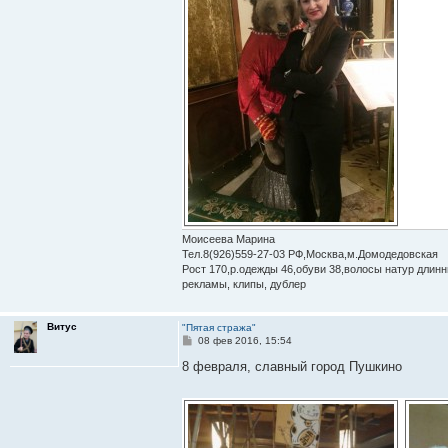
Моисеева Марина
Тел.8(926)559-27-03 РФ,Москва,м.Домодедовская
Рост 170,р.одежды 46,обуви 38,волосы натур длинны
рекламы, клипы, дублер
Витус
"Пятая стража"
С
08 фев 2016, 15:54
о
о
8 февраля, славный город Пушкино
б
щ
е
н
и
е