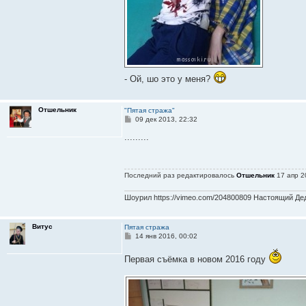
- Ой, шо это у меня?
Отшельник
"Пятая стража"
С
09 дек 2013, 22:32
о
о
.........
б
щ
е
н
Последний раз редактировалось
Отшельник
17 апр 2
и
е
Шоурил https://vimeo.com/204800809 Настоящий Дед 
Витус
Пятая стража
С
14 янв 2016, 00:02
о
о
Первая съёмка в новом 2016 году
б
щ
е
н
и
е