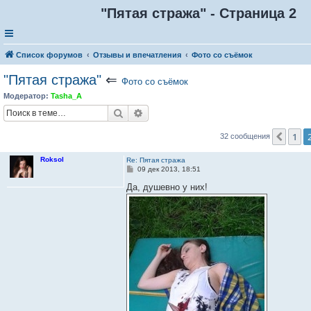
"Пятая стража" - Страница 2
Список форумов
Отзывы и впечатления
Фото со съёмок
"Пятая стража"
⇐
Фото со съёмок
Модератор:
Tasha_A
Поиск
Расширенный поиск
1
Пред
32 сообщения
Roksol
Re: Пятая стража
С
09 дек 2013, 18:51
о
о
Да, душевно у них!
б
щ
е
н
и
е