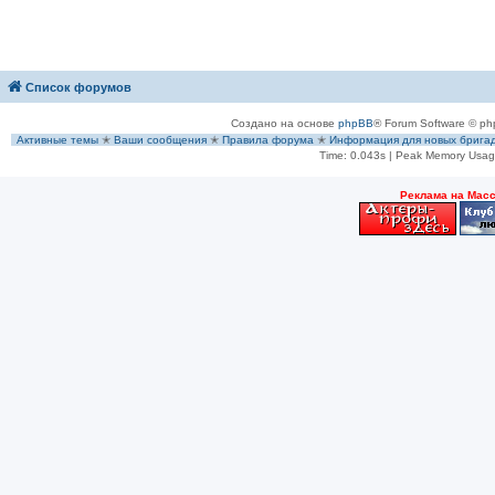
Список форумов
Создано на основе
phpBB
® Forum Software © ph
Активные темы
✭
Ваши сообщения
✭
Правила форума
✭
Информация для новых брига
Time: 0.043s
| Peak Memory Usage
Рeклама на Мас