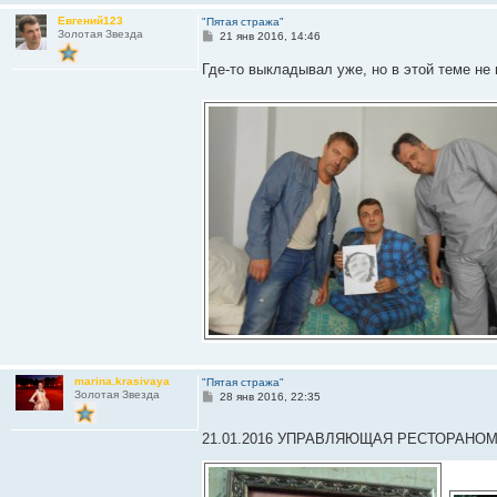
Евгений123
"Пятая стража"
Золотая Звезда
С
21 янв 2016, 14:46
о
о
Где-то выкладывал уже, но в этой теме не
б
щ
е
н
и
е
marina.krasivaya
"Пятая стража"
Золотая Звезда
С
28 янв 2016, 22:35
о
о
б
21.01.2016 УПРАВЛЯЮЩАЯ РЕСТОРАНО
щ
е
н
и