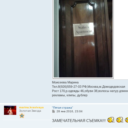
Моисеева Марина
Тел.8(926)559-27-03 РФ,Москва,м.Домодедовская
Рост 170,р.одежды 46,обуви 38,волосы натур длинны
рекламы, клипы, дублер
marina.krasivaya
"Пятая стража"
Золотая Звезда
С
28 янв 2016, 23:04
о
о
ЗАМЕЧАТЕЛЬНАЯ СЪЕМКА!!!
б
щ