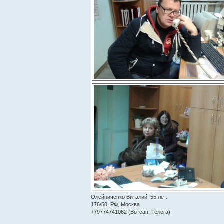
Олейниченко Виталий, 55 лет.
176/50. РФ, Москва
+79774741062 (Вотсап, Телега)