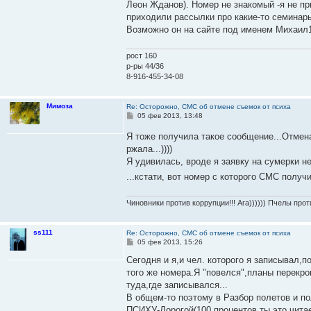
е
Леон Жданов). Номер не знакомый -я не пр
н
приходили рассылки про какие-то семинары
и
е
Возможно он на сайте под именем Михаил19
рост 160
р-ры 44/36
8-916-455-34-08
Мимоза
Re: Осторожно, СМС об отмене съемок от психа
С
05 фев 2013, 13:48
о
о
Я тоже получила такое сообщение...Отмен
б
ржала...))))
щ
е
Я удивилась, вроде я заявку на сумерки не
н
и
...кстати, вот номер с которого СМС получ
е
Чиновники против коррупции!!! Ага)))))) Пчелы прот
ss111
Re: Осторожно, СМС об отмене съемок от психа
С
05 фев 2013, 15:26
о
о
Сегодня и я,и чел. которого я записывал,
б
того же номера.Я "повелся",планы перекро
щ
е
туда,где записывался...
н
В общем-то поэтому в Разбор полетов и п
и
е
ПСИХУ-Дорогой(100 процентов ты это читае