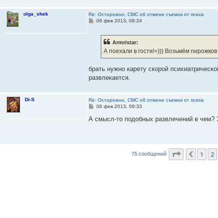
olga_shek
Re: Осторожно, СМС об отмене съемок от психа
С
06 фев 2013, 09:24
о
о
б
Armristar:
щ
е
А поехали в гости!=))) Возьмём пирожков
н
и
е
брать нужно карету скорой психиатрической
развлекается.
Di-S
Re: Осторожно, СМС об отмене съемок от психа
С
06 фев 2013, 09:33
о
о
А смысл-то подобных развлечений в чем? 
б
щ
е
н
и
Страница
3
е
1
2
Пред.
75 сообщений