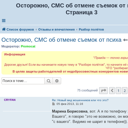
Осторожно, СМС об отмене съемок от 
Страница 3
Список форумов
Отзывы и впечатления
Разбор полётов
Осторожно, СМС об отмене съемок от психа
Модератор:
Promocat
Информация
"
Правда — точно горьк
Дорогие друзья! Если вы начинаете новую тему в "Разборе полётов", то начните её
ЧТО "разбирае
В целях защиты работодателей от недобросовестных конкурентов нови
Поиск
Расширенный поиск
Страница
3
1
2
Пред.
75 сообщений
CRYFAN
Re: Новый вид мошенников или что это?
С
05 фев 2013, 11:16
о
о
Марина Борисовна
, вот. А я по телефон
б
Вашего", я говорю "это не возможно, он мо
щ
е
"с вашего". Видимо не шарит в телефоне)).
н
и