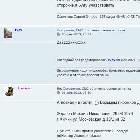
сторонке,я буду учавствовать.
Смоляков Сергей 34г.рост 175.од-да 46-48.об.42. Т
zxcv
Осторожно, СМС об отмене съемок от психа
С
05 фев 2013, 23:37
о
о
Zzzzzzxxxxxxx
б
щ
е
н
Последний раз редактировалось
zxcv
08 июн 2021, 23
и
е
Высокомерие,нудятину,жалобы, болтливость,дотош
уважаю и от таких воротит за км.
Armristar
Re: Осторожно, СМС об отмене съемок от психа
С
06 фев 2013, 08:40
о
о
А поехали в гости!=))) Возьмём пирожков д
б
щ
е
Жданов Михаил Николаевич 29.08.1978
н
г Химки ул Московская д 13/1 кв 52
и
е
С угнетёнными против угнетателей - всегда!
(с)Нестор Иванович Махно