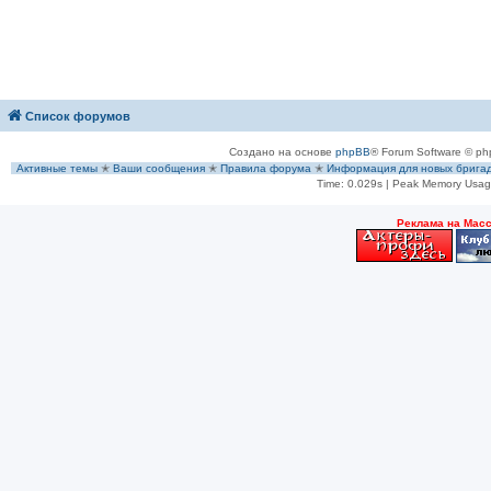
Список форумов
Создано на основе
phpBB
® Forum Software © ph
Активные темы
✭
Ваши сообщения
✭
Правила форума
✭
Информация для новых брига
Time: 0.029s
| Peak Memory Usage
Рeклама на Мас