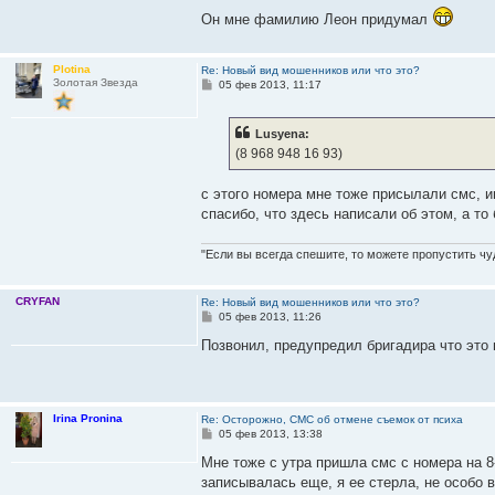
е
Он мне фамилию Леон придумал
Plotina
Re: Новый вид мошенников или что это?
Золотая Звезда
С
05 фев 2013, 11:17
о
о
б
Lusyena:
щ
е
(8 968 948 16 93)
н
и
е
с этого номера мне тоже присылали смс, и
спасибо, что здесь написали об этом, а то 
"Если вы всегда спешите, то можете пропустить ч
CRYFAN
Re: Новый вид мошенников или что это?
С
05 фев 2013, 11:26
о
о
Позвонил, предупредил бригадира что это
б
щ
е
н
и
Irina Pronina
Re: Осторожно, СМС об отмене съемок от психа
е
С
05 фев 2013, 13:38
о
о
Мне тоже с утра пришла смс с номера на 8-
б
записывалась еще, я ее стерла, не особо 
щ