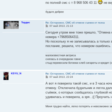
по полной смс с т 8 968 506 43 11
не ви
щ
е
н
и
будьте добрее
е
Тордис
Re: Осторожно, СМС об отмене съемок от психа
С
07 май 2013, 21:13
о
о
Сегодня утром мне тоже пришло, "Отмена 
б
номера +79685064311.
щ
е
Но поскольку я не записывалась а только з
н
послание, решила, что номером ошиблись.
и
е
малоизвестная актриса
снялась в очередном говне
стыд перевесили ботинки хлеб сигареты и кредит (с
KSYU_N
Re: Осторожно, СМС об отмене съемок от психа
С
07 май 2013, 22:24
о
о
А вот я поверила такой смс, и в 3 часа но
б
отмену. Отключила будильник и легла дал
щ
е
съёмок, о которых сообщалось глубокой но
н
удивилась и поверила, а зря...(( Проучить
и
е
Меня трудно найти, легко потерять и невозможно з