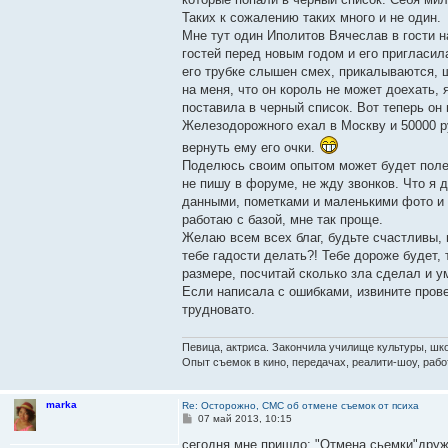
Таких к сожалению таких много и не один.
Мне тут один Иполитов Вячеслав в гости н
гостей перед новым годом и его пригласила
его трубке слышен смех, прикалываются, 
на меня, что он король не может доехать, 
поставила в черный список. Вот теперь он 
Железодорожного ехал в Москву и 50000 ру
вернуть ему его очки.
Поделюсь своим опытом может будет полез
не пишу в форуме, не жду звонков. Что я 
данными, пометками и маленькими фото и 
работаю с базой, мне так проще.
Желаю всем всех благ, будьте счастливы,
тебе гадости делать?! Тебе дороже будет, 
размере, посчитай сколько зла сделал и у
Если написала с ошибками, извините прове
трудновато.
Певица, актриса. Закончила училище культуры, шк
Опыт съемок в кино, передачах, реалити-шоу, рабо
marka
Re: Осторожно, СМС об отмене съемок от психа
С
07 май 2013, 10:15
о
о
сегодня мне пришло: "Отмена сьемки"друж