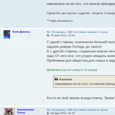
е
невозвожно из-за того, что многие бригади
Одним Бог дал крылья, а другим - пенделя. И вроде
*** https://konsinel.ru
Коля Довгаль
Re: Осторожно, СМС об отмене съемок от психа
С
08 фев 2013, 15:04
о
о
С одной стороны, психически больной чел
б
надо(не доведи Господь до такого)
щ
е
А с другой стороны, социально опасен чел
н
надо.От него все, что угодно ожидать можн
и
е
Проблемма для общества,для семьи и окр
Добавлено спустя 1 минуту 13 секунд:
Konsinel:
невозвожно из-за того, что многие брига
Костя на твой звонок всегда отвечу. Звони
Карновалова
Re: Осторожно, СМС об отмене съемок от психа
Елена
С
09 фев 2013, 02:45