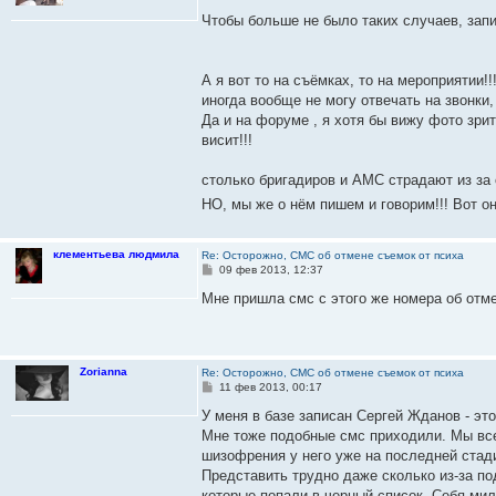
о
о
Чтобы больше не было таких случаев, зап
б
щ
е
н
А я вот то на съёмках, то на мероприятии!!
и
е
иногда вообще не могу отвечать на звонки
Да и на форуме , я хотя бы вижу фото зрит
висит!!!
столько бригадиров и АМС страдают из за 
НО, мы же о нём пишем и говорим!!! Вот о
клементьева людмила
Re: Осторожно, СМС об отмене съемок от психа
С
09 фев 2013, 12:37
о
о
Мне пришла смс с этого же номера об отм
б
щ
е
н
и
Zorianna
Re: Осторожно, СМС об отмене съемок от психа
е
С
11 фев 2013, 00:17
о
о
У меня в базе записан Сергей Жданов - это
б
Мне тоже подобные смс приходили. Мы все
щ
е
шизофрения у него уже на последней стади
н
Представить трудно даже сколько из-за п
и
е
которые попали в черный список. Себя ми