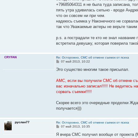
б
+79685064311 я не была туда записана, тол
щ
е
пять утра удивилась сильно - вроде Андре
н
что он совсем ни при чем.
и
е
надеюсь съемка у Наконечного не сорвалас
так что Уважаемые актеры не верьте таким
p.s. а пострадали те кто не знал название
встретила девушку, которая поверила тако
CRYFAN
Re: Осторожно, СМС об отмене съемок от психа
С
07 май 2013, 10:22
о
о
Это существо многим такое присылал.
б
щ
е
АМС, если вы получили СМС об отмене съе
н
вас изначально записал!!!!! Не ведитесь 
и
е
сорвать съемки!!!!!
Скорее всего это очередные проделки Ждан
получается)))
руслан77
Re: Осторожно, СМС об отмене съемок от психа
С
07 май 2013, 10:35
о
о
Я вчера СМС получил вообще от проекта (М
б