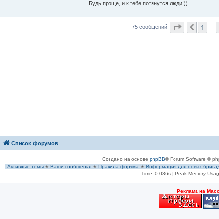
Будь проще, и к тебе потянутся люди!))
Страница
6
1
Пред.
75 сообщений
…
Список форумов
Создано на основе
phpBB
® Forum Software © ph
Активные темы
✭
Ваши сообщения
✭
Правила форума
✭
Информация для новых брига
Time: 0.036s
| Peak Memory Usage
Рeклама на Мас