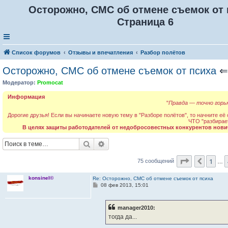
Осторожно, СМС об отмене съемок от 
Страница 6
Список форумов
Отзывы и впечатления
Разбор полётов
Осторожно, СМС об отмене съемок от психа
Модератор:
Promocat
Информация
"
Правда — точно горьк
Дорогие друзья! Если вы начинаете новую тему в "Разборе полётов", то начните её
ЧТО "разбирае
В целях защиты работодателей от недобросовестных конкурентов нови
Поиск
Расширенный поиск
Страница
6
1
Пред.
75 сообщений
…
konsinel©
Re: Осторожно, СМС об отмене съемок от психа
С
08 фев 2013, 15:01
о
о
б
manager2010:
щ
е
тогда да...
н
и