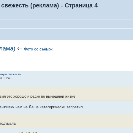
вежесть (реклама) - Страница 4
лама)
⇐
Фото со съёмок
зную свежесть
3, 21:43
емя это хорошо и редко по нынешней жизне
 выпивку нам на Лёша категорически запретил...
 подумала