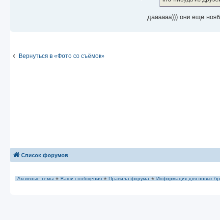
н
и
е
даааааа))) они еще нояб
Вернуться в «Фото со съёмок»
Список форумов
Активные темы
✭
Ваши сообщения
✭
Правила форума
✭
Информация для новых бр