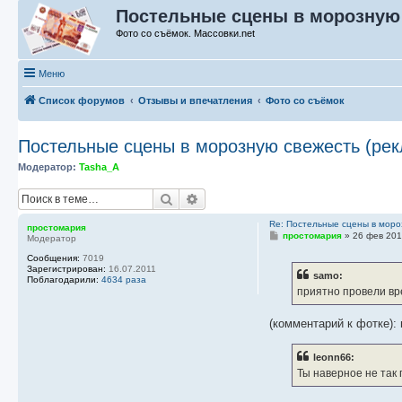
Постельные сцены в морозную с
Фото со съёмок. Массовки.net
Меню
Список форумов
Отзывы и впечатления
Фото со съёмок
Постельные сцены в морозную свежесть (рек
Модератор:
Tasha_A
Поиск
Расширенный поиск
Re: Постельные сцены в моро
простомария
С
простомария
»
26 фев 201
Модератор
о
о
Сообщения:
7019
б
Зарегистрирован:
16.07.2011
samo:
щ
Поблагодарили:
4634 раза
е
приятно провели вр
н
и
е
(комментарий к фотке):
leonn66:
Ты наверное не так