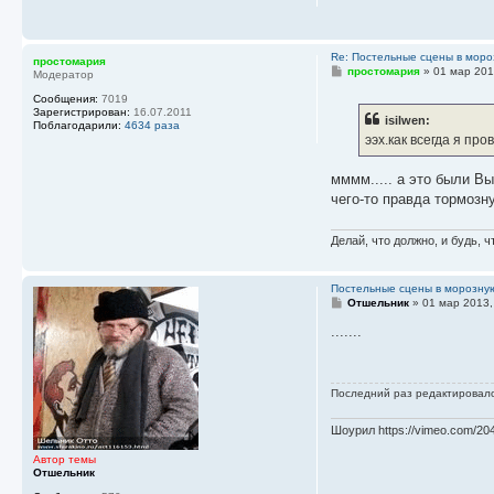
н
и
е
Re: Постельные сцены в моро
простомария
С
простомария
»
01 мар 201
Модератор
о
о
Сообщения:
7019
б
Зарегистрирован:
16.07.2011
isilwen:
щ
Поблагодарили:
4634 раза
е
ээх.как всегда я пр
н
и
е
мммм..... а это были Вы
чего-то правда тормозну
Делай, что должно, и будь, ч
Постельные сцены в морозную
С
Отшельник
»
01 мар 2013,
о
о
.......
б
щ
е
н
Последний раз редактировал
и
е
Шоурил https://vimeo.com/20
Автор темы
Отшельник