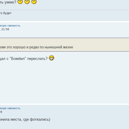
ать умею?
то будет
зную свежесть
, 21:58
емя это хорошо и редко по нынешней жизне
ещал с "Бомбил" переслать?
зную свежесть
28
онила места, где фоткались)