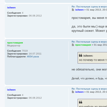
Re: Постельные сцены в моро
isilwen
С
isilwen
»
01 мар 2013, 20:
о
Сообщения:
4
о
Зарегистрирован:
06.08.2012
простомария, вы меня 
б
щ
е
да, это были мы:) еще 
н
и
крупный сюжет. Может 
е
Re: Постельные сцены в моро
простомария
С
простомария
»
01 мар 201
Модератор
о
о
Сообщения:
7019
б
Зарегистрирован:
16.07.2011
isilwen:
щ
Поблагодарили:
4634 раза
е
но почему-то меня 
н
и
е
не обязательно, они мо
Делай, что должно, и будь, ч
Re: Постельные сцены в моро
isilwen
С
isilwen
»
01 мар 2013, 20:
о
Сообщения:
4
о
Зарегистрирован:
06.08.2012
б
щ
е
кто-нибудь из друзе