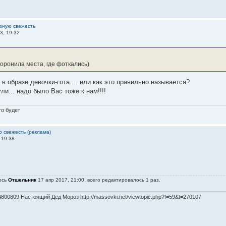
зную свежесть
3, 19:32
оворонила места, где фоткались)
 в образе девочки-гота.... или как это правильно называется?
ли... надо было Вас тоже к нам!!!!
то будет
 свежесть (реклама)
 19:38
ось
Отшельник
17 апр 2017, 21:00, всего редактировалось 1 раз.
4800809 Настоящий Дед Мороз http://massovki.net/viewtopic.php?f=59&t=270107