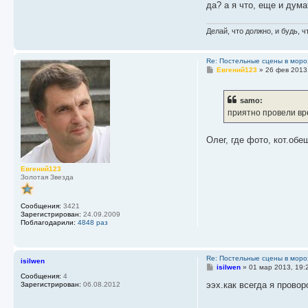
да? а я что, еще и дум
Делай, что должно, и будь, ч
Re: Постельные сцены в моро
С
Евгений123
»
26 фев 2013
о
о
б
samo:
щ
е
приятно провели вр
н
и
е
Олег, где фото, кот.об
Евгений123
Золотая Звезда
Сообщения:
3421
Зарегистрирован:
24.09.2009
Поблагодарили:
4848 раз
Re: Постельные сцены в моро
isilwen
С
isilwen
»
01 мар 2013, 19:
о
Сообщения:
4
о
ээх.как всегда я провор
Зарегистрирован:
06.08.2012
б
щ
е