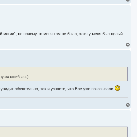
е
р
н
у
т
ь
с
й магии", но почему-то меня там не было, хотя у меня был целый
я
к
н
В
а
е
ч
р
а
н
л
у
у
т
ь
с
пуска ошиблась)
я
к
н
 увидит обязательно, так и узнаете, что Вас уже показывали
а
ч
а
л
В
у
е
р
н
у
т
ь
с