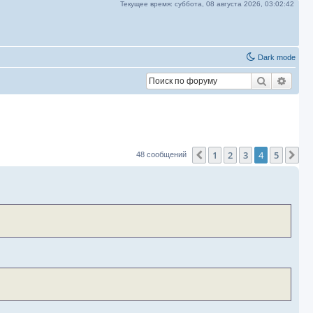
Текущее время:
суббота, 08 августа 2026,
03:02:43
Dark mode
Поиск
Расш
1
2
3
4
5
Пред.
Сл
48 сообщений