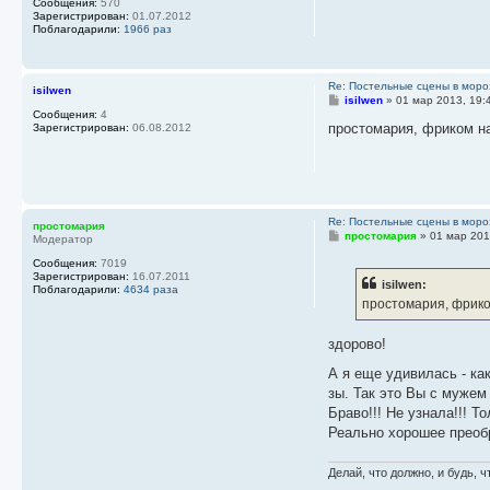
Сообщения:
570
Зарегистрирован:
01.07.2012
Поблагодарили:
1966 раз
Re: Постельные сцены в моро
isilwen
С
isilwen
»
01 мар 2013, 19:
о
Сообщения:
4
о
простомария, фриком на
Зарегистрирован:
06.08.2012
б
щ
е
н
и
е
Re: Постельные сцены в моро
простомария
С
простомария
»
01 мар 201
Модератор
о
о
Сообщения:
7019
б
Зарегистрирован:
16.07.2011
isilwen:
щ
Поблагодарили:
4634 раза
е
простомария, фрико
н
и
е
здорово!
А я еще удивилась - ка
зы. Так это Вы с мужем
Браво!!! Не узнала!!! Т
Реально хорошее преоб
Делай, что должно, и будь, ч