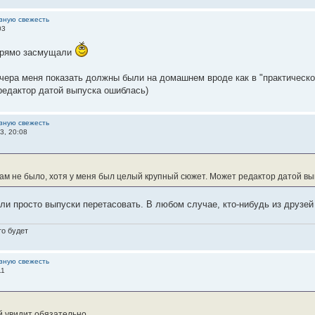
зную свежесть
03
прямо засмущали
вчера меня показать должны были на домашнем вроде как в "практическо
редактор датой выпуска ошиблась)
зную свежесть
3, 20:08
там не было, хотя у меня был целый крупный сюжет. Может редактор датой вы
гли просто выпуски перетасовать. В любом случае, кто-нибудь из друзей
то будет
зную свежесть
11
й увидит обязательно