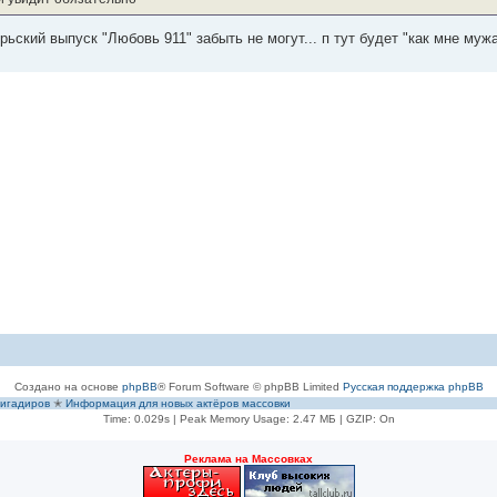
рьский выпуск "Любовь 911" забыть не могут... п тут будет "как мне мужа 
Создано на основе
phpBB
® Forum Software © phpBB Limited
Русская поддержка phpBB
игадиров
✭
Информация для новых актёров массовки
Time: 0.029s
| Peak Memory Usage: 2.47 МБ | GZIP: On
Рeклама на Массовках