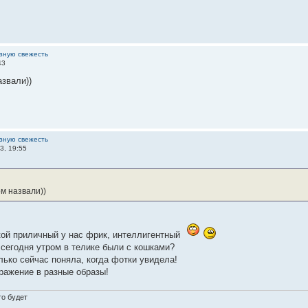
зную свежесть
43
звали))
зную свежесть
3, 19:55
м назвали))
кой приличный у нас фрик, интеллигентный
 сегодня утром в телике были с кошками?
олько сейчас поняла, когда фотки увидела!
ражение в разные образы!
то будет