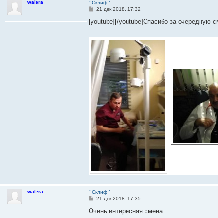
walera
" Склиф "
С
21 дек 2018, 17:32
о
о
[youtube][/youtube]Спасибо за очередную с
б
щ
е
н
и
е
walera
" Склиф "
С
21 дек 2018, 17:35
о
о
Очень интересная смена
б