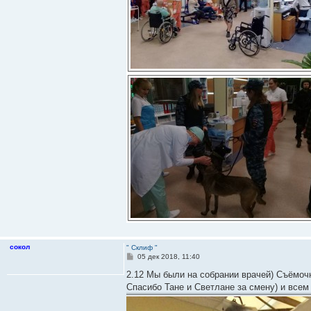
сокол
" Склиф "
С
05 дек 2018, 11:40
о
о
2.12 Мы были на собрании врачей) Съёмоч
б
Спасибо Тане и Светлане за смену) и всем
щ
е
н