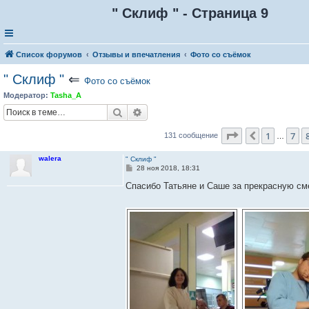
" Склиф " - Страница 9
Список форумов
Отзывы и впечатления
Фото со съёмок
" Склиф "
⇐
Фото со съёмок
Модератор:
Tasha_A
Поиск
Расширенный поиск
Страница
9
из
1
7
Пред.
131 сообщение
…
walera
" Склиф "
С
28 ноя 2018, 18:31
о
о
Спасибо Татьяне и Саше за прекрасную с
б
щ
е
н
и
е