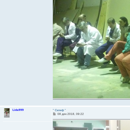
Lida999
" Склиф "
С
08 дек 2018, 09:22
о
о
б
щ