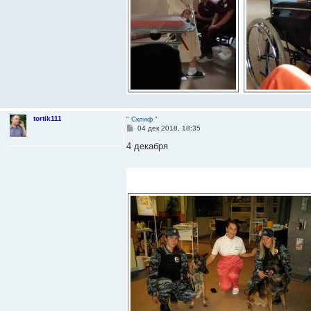
tortik111
" Склиф "
С
04 дек 2018, 18:35
о
о
4 декабря
б
щ
е
н
и
е