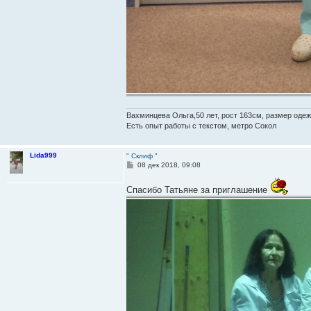
Вахминцева Ольга,50 лет, рост 163см, размер одеж
Есть опыт работы с текстом, метро Сокол
Lida999
" Склиф "
С
08 дек 2018, 09:08
о
о
Спасибо Татьяне за приглашение
б
щ
е
н
и
е