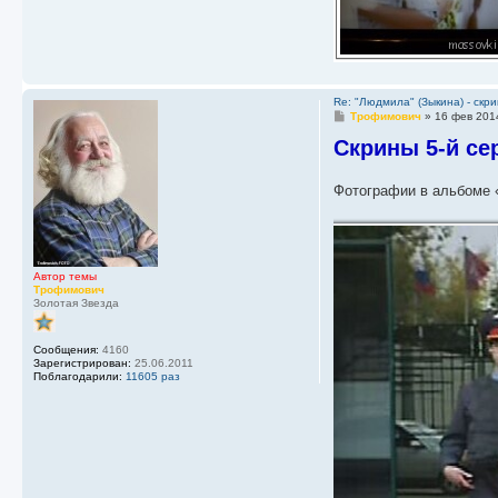
Re: "Людмила" (Зыкина) - скр
С
Трофимович
»
16 фев 201
о
Скрины 5-й се
о
б
щ
е
Фотографии в альбоме 
н
и
е
Автор темы
Трофимович
Золотая Звезда
Сообщения:
4160
Зарегистрирован:
25.06.2011
Поблагодарили:
11605 раз