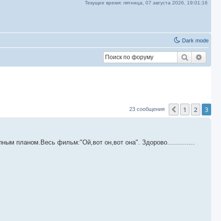
Текущее время:
пятница, 07 августа 2026,
19:01:18
Dark mode
Поиск
Расш
1
2
3
Пред.
23 сообщения
 планом.Весь фильм:"Ой,вот он,вот она". Здорово..............