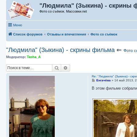
"Людмила" (Зыкина) - скрины 
Фото со съёмок. Массовки.net
Меню
Список форумов
Отзывы и впечатления
Фото со съёмок
"Людмила" (Зыкина) - скрины фильма
⇐
Фото с
Модератор:
Tasha_A
Поиск
Расширенный поиск
Re: "Людмила" (Зыкина) - скр
С
Енгачёва
»
14 май 2013, 2
о
о
В этом фильме собрали 
б
щ
е
н
и
е