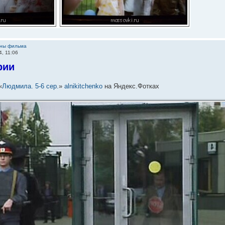
ины фильма
4, 11:06
рии
«
Людмила. 5-6 сер.
»
alnikitchenko
на Яндекс.Фотках