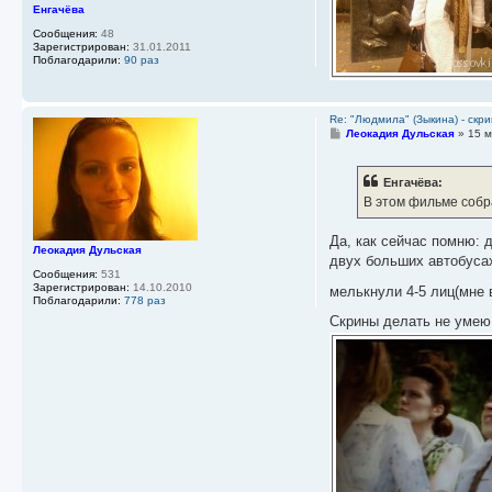
Енгачёва
Сообщения:
48
Зарегистрирован:
31.01.2011
Поблагодарили:
90 раз
Re: "Людмила" (Зыкина) - скр
С
Леокадия Дульская
»
15 м
о
о
б
Енгачёва:
щ
е
В этом фильме собр
н
и
е
Да, как сейчас помню: 
Леокадия Дульская
двух больших автобусах
Сообщения:
531
Зарегистрирован:
14.10.2010
мелькнули 4-5 лиц(мне в
Поблагодарили:
778 раз
Скрины делать не умею,