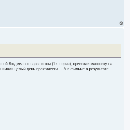
В
е
р
н
у
т
ь
с
я
к
н
 юной Людмилы с парашютом (1-я серия), привезли массовку на
а
нимали целый день практически...- А в фильме в результате
ч
а
л
у