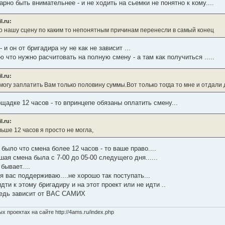
рно быть внимательнее - и не ходить на сьемки не понятно к кому....
.ru:
то нашу сцену по каким то непонятным причинам перенесли в самый конец
 и он от бригадира ну не как не зависит ...
ю что нужно расчитовать на полную смену - а там как получиться .....
.ru:
могу заплатить Вам только половину суммы.Вот только тогда то мне и отдали
щадке 12 часов - то впринцепе обязаны оплатить смену...
.ru:
ьше 12 часов я просто не могла,
было что смена более 12 часов - то ваше право....
ая смена была с 7-00 до 05-00 следущего дня......
бывает....
я вас поддерживаю....не хорошо так поступать...
дти к этому бригадиру и на этот проект или не идти ..
редь зависит от ВАС САМИХ
 проектах на сайте http://4ams.ru/index.php