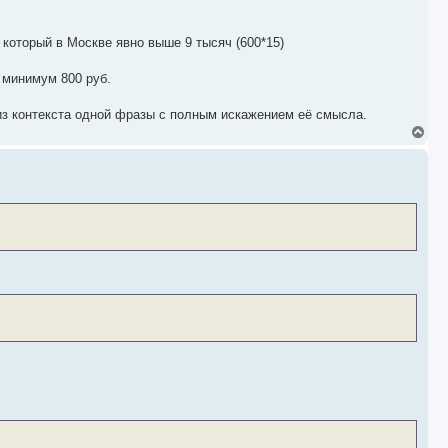
р
н
у
 который в Москве явно выше 9 тысяч (600*15)
т
ь
с
 минимум 800 руб.
я
к
 из контекста одной фразы с полным искажением её смысла.
н
а
В
ч
е
а
р
л
н
у
у
т
ь
с
я
к
н
а
ч
а
л
у