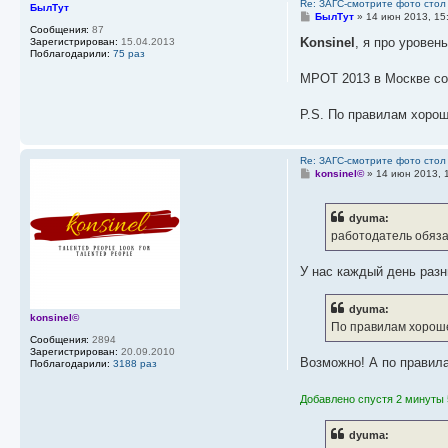
Re: ЗАГС-смотрите фото стол
БылТут
С
БылТут
»
14 июн 2013, 15
о
Сообщения:
87
о
Konsinel
, я про уровен
Зарегистрирован:
15.04.2013
б
Поблагодарили:
75 раз
щ
е
МРОТ 2013 в Москве сос
н
и
е
P.S. По правилам хорош
Re: ЗАГС-смотрите фото стол
С
konsinel©
»
14 июн 2013, 
о
о
б
dyuma:
щ
е
работодатель обяза
н
и
е
У нас каждый день разн
dyuma:
konsinel©
По правилам хороше
Сообщения:
2894
Зарегистрирован:
20.09.2010
Возможно! А по правил
Поблагодарили:
3188 раз
Добавлено спустя 2 минуты 
dyuma: