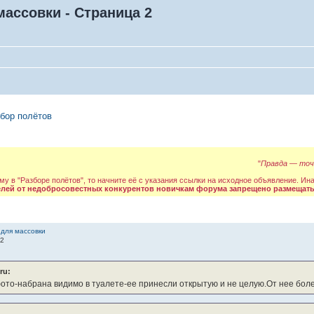
ассовки - Страница 2
бор полётов
"
Правда — точн
му в "Разборе полётов", то начните её с указания ссылки на исходное объявление. Ин
елей от недобросовестных конкурентов новичкам форума запрещено размещать
 для массовки
32
ru:
фото-набрана видимо в туалете-ее принесли открытую и не целую.От нее боле