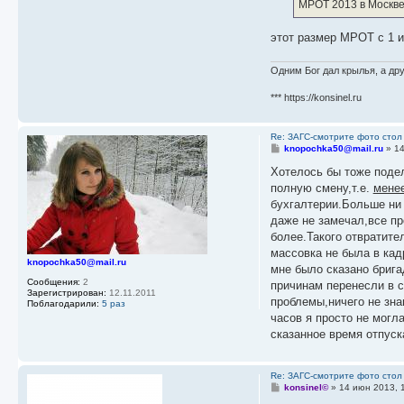
МРОТ 2013 в Москве
этот размер МРОТ с 1 ию
Одним Бог дал крылья, а дру
*** https://konsinel.ru
Re: ЗАГС-смотрите фото стол
С
knopochka50@mail.ru
»
1
о
о
Хотелось бы тоже подел
б
полную смену,т.е.
мене
щ
е
бухгалтерии.Больше ни 
н
даже не замечал,все пр
и
е
более.Такого отвратите
массовка не была в кад
knopochka50@mail.ru
мне было сказано бриг
Сообщения:
2
причинам перенесли в с
Зарегистрирован:
12.11.2011
проблемы,ничего не зна
Поблагодарили:
5 раз
часов я просто не могла
сказанное время отпуск
Re: ЗАГС-смотрите фото стол
С
konsinel©
»
14 июн 2013, 
о