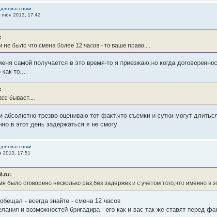
 для массовки
4 июн 2013, 17:42
:
 не было что смена более 12 часов - то ваше право....
 меня самой получается в это время-то я приезжаю,но когда договоренно
как то...
:
се бывает....
и абсолютно трезво оцениваю тот факт,что съемки и сутки могут длитьс
нно в этот день задержаться я не смогу
 для массовки
н 2013, 17:51
.ru:
я было оговорено несколько раз,без задержек и с учетом того,что именно в э
обещал - всегда знайте - смена 12 часов
елания и возможностей бригадира - его как и вас так же ставят перед фа