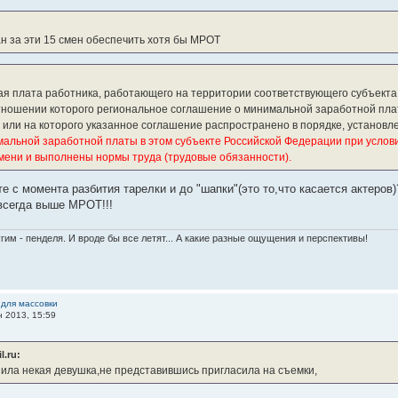
н за эти 15 смен обеспечить хотя бы МРОТ
я плата работника, работающего на территории соответствующего субъект
отношении которого региональное соглашение о минимальной заработной плате
 или на которого указанное соглашение распространено в порядке, установ
альной заработной платы в этом субъекте Российской Федерации при услови
мени и выполнены нормы труда (трудовые обязанности).
те с момента разбития тарелки и до "шапки"(это то,что касается актеров
всегда выше МРОТ!!!
гим - пенделя. И вроде бы все летят... А какие разные ощущения и перспективы!
 для массовки
н 2013, 15:59
.ru:
ила некая девушка,не представившись пригласила на съемки,