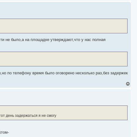
е
р
н
у
т
ь
с
я
к
н
сти не было,а на площадке утверждают,что у нас полная
а
ч
а
л
у
я,но по телефону время было оговорено несколько раз,без задержек
В
е
р
н
у
т
ь
с
тот день задержаться я не смогу
я
к
н
а
ктом-
ч