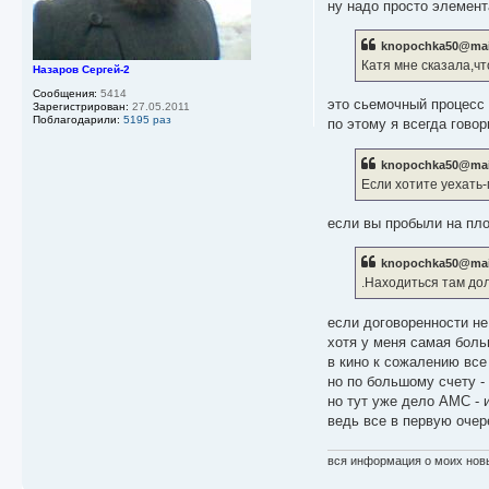
е
ну надо просто элемента
knopochka50@mail
Катя мне сказала,ч
Назаров Сергей-2
Сообщения:
5414
это сьемочный процесс -
Зарегистрирован:
27.05.2011
Поблагодарили:
5195 раз
по этому я всегда говор
knopochka50@mail
Если хотите уехать-
если вы пробыли на пло
knopochka50@mail
.Находиться там дол
если договоренности не 
хотя у меня самая больш
в кино к сожалению все 
но по большому счету - 
но тут уже дело АМС - и
ведь все в первую оче
вся информация о моих новых