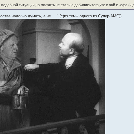
 подобной ситуации,но молчать не стали,а добились того,что и чай с кофе (и 
сстве надобно думать, а не ... " (с)из темы одного из Супер-АМС))