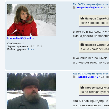
Re: ЗАГС-смотрите фото стол
С
knopochka50@mail.ru
»
1
о
о
б
Назаров Сергей-2
щ
е
если договоренности
н
и
е
в том то и дело,если у
смена,просто не хорошо 
knopochka50@mail.ru
Сообщения:
2
Назаров Сергей-2
Зарегистрирован:
12.11.2011
в кино к сожалению в
Поблагодарили:
5 раз
я конечно все понимаю,
и с учетом того,что име
Re: ЗАГС-смотрите фото стол
С
Назаров Сергей-2
»
14 ию
о
о
б
knopochka50@mail
щ
е
но по телефону врем
н
и
е
что бы вам бригадир не 
и это не зависит от пож