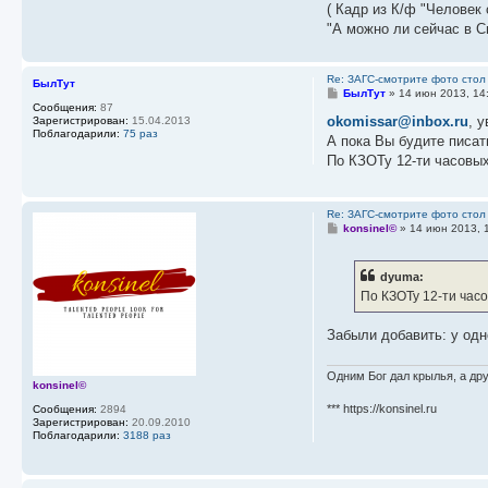
( Кадр из К/ф "Человек с
"А можно ли сейчас в С
Re: ЗАГС-смотрите фото стол
БылТут
С
БылТут
»
14 июн 2013, 14
о
Сообщения:
87
о
okomissar@inbox.ru
, 
Зарегистрирован:
15.04.2013
б
Поблагодарили:
75 раз
А пока Вы будите писат
щ
е
По КЗОТу 12-ти часовых
н
и
е
Re: ЗАГС-смотрите фото стол
С
konsinel©
»
14 июн 2013, 
о
о
б
dyuma:
щ
е
По КЗОТу 12-ти час
н
и
е
Забыли добавить: у одн
Одним Бог дал крылья, а дру
konsinel©
*** https://konsinel.ru
Сообщения:
2894
Зарегистрирован:
20.09.2010
Поблагодарили:
3188 раз