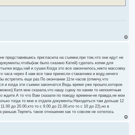
В
е
р
н
у
е представившись пригласила на съемки,при том,что они идут не
т
ь
 документы,чтобы(как было сказано Катей) сделать копии для
с
тылки воды,чай и сушки.Когда это все закончилось,никто массовку
я
 часа через 4 нам все таки принесли стаканчики и воду,ничего
к
бы встретить еще раз.По окончании 11ти часов (отмечу,что
н
а
ся и когда эти съемки закончатся.Ведь время уже прошло,которое
ч
жно).Катя мне сказала,что нашу сцену по каким то непонятным
а
то ждите.А то что Вам сказали по поводу времени-не правда,не мои
л
у
олько тогда то мне и отдали документы.Находиться там дольше 12
.00 до 20.00,кто то с 9.00 до 21.00,кто то с 10 до 22),но в
а раньше.Терпеть такое отношение как то совсем не хотелось
В
е
р
н
у