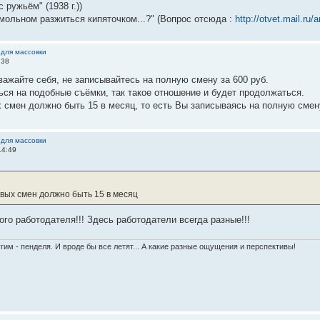
 ружьём" (1938 г.))
мольном разжиться кипяточком...?" (Вопрос отсюда :
http://otvet.mail.r
 для массовки
:38
уважайте себя, не записывайтесь на полную смену за 600 руб.
ься на подобные съёмки, так такое отношение и будет продолжаться.
 смен должно быть 15 в месяц, то есть Вы записываясь на полную смен
 для массовки
14:49
овых смен должно быть 15 в месяц
ого работодателя!!! Здесь работодатели всегда разные!!!
гим - пенделя. И вроде бы все летят... А какие разные ощущения и перспективы!