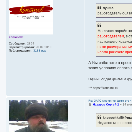
о
б
dyuma:
щ
е
работодатель обяза
н
и
е
Месячная заработна
работодателем
, в 
konsinel©
настоящего Кодекса
Сообщения:
2894
ниже размера миним
Зарегистрирован:
20.09.2010
Поблагодарили:
3188 раз
норма рабочего вре
А Вы работаете в проек
таких условиях оплата 
Одним Бог дал крылья, а дру
*** https://konsinel.ru
Re: ЗАГС-смотрите фото стол
С
Назаров Сергей-2
»
14 ию
о
о
б
knopochka50@mail
щ
е
Недавно мне позвон
н
и