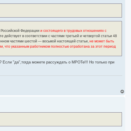
т
ь
с
я
к
н
а
а Российской Федерации
и состоящего в трудовых отношениях с
ч
а
 действует в соответствии с частями третьей и четвертой статьи 48
л
ленном частями шестой — восьмой настоящей статьи,
не может быть
у
и, что указанным работником полностью отработана за этот период
)? Если "да",тогда можете рассуждать о МРОТе!!! Но только при
В
е
р
н
у
т
ь
с
я
к