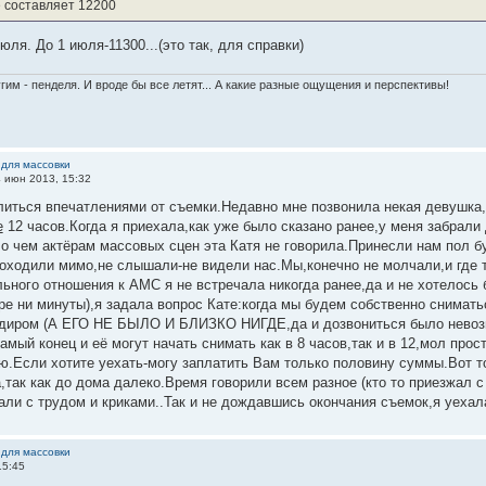
 составляет 12200
ля. До 1 июля-11300...(это так, для справки)
гим - пенделя. И вроде бы все летят... А какие разные ощущения и перспективы!
 для массовки
4 июн 2013, 15:32
иться впечатлениями от съемки.Недавно мне позвонила некая девушка,н
е
12 часов.Когда я приехала,как уже было сказано ранее,у меня забрали
о чем актёрам массовых сцен эта Катя не говорила.Принесли нам пол бу
оходили мимо,не слышали-не видели нас.Мы,конечно не молчали,и где то
льного отношения к АМС я не встречала никогда ранее,да и не хотелось 
ре ни минуты),я задала вопрос Кате:когда мы будем собственно снимать
адиром (А ЕГО НЕ БЫЛО И БЛИЗКО НИГДЕ,да и дозвониться было невозмо
амый конец и её могут начать снимать как в 8 часов,так и в 12,мол прос
ю.Если хотите уехать-могу заплатить Вам только половину суммы.Вот т
,так как до дома далеко.Время говорили всем разное (кто то приезжал с 11
али с трудом и криками..Так и не дождавшись окончания съемок,я уехал
 для массовки
15:45