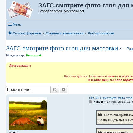
ЗАГС-смотрите фото стол для м
Разбор полётов. Массовки.net
Меню
Список форумов
Отзывы и впечатления
Разбор полётов
ЗАГС-смотрите фото стол для массовки
⇐
Раз
Модератор:
Promocat
Информация
Дорогие друзья! Если вы начинаете новую те
В целях защиты работодат
Поиск
Расширенный поиск
Re: ЗАГС-смотрите фото стол
С
nezver
»
14 июн 2013, 11:
о
о
б
okomissar@inbox.
щ
е
Вода в бутылке на 
н
и
е
nezver
Marina Tsivileva: