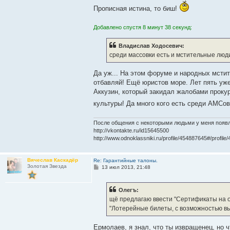
Прописная истина, то биш!
Добавлено спустя 8 минут 38 секунд:
Владислав Ходосевич:
среди массовки есть и мстительные люд
Да уж... На этом форуме и народных мсти
отбавляй! Ещё юристов море. Лет пять уже
Аккузин, который закидал жалобами прокур
культуры! Да много кого есть среди АМСов
После общения с некоторыми людьми у меня появл
http://vkontakte.ru/id15645500
http://www.odnoklassniki.ru/profile/454887645#/profil
Вячеслав Каскадёр
Re: Гарантийные талоны.
Золотая Звезда
С
13 июл 2013, 21:48
о
о
б
Олегъ:
щ
е
щё предлагаю ввести "Сертификаты на о
н
"Лотерейные билеты, с возможностью выи
и
е
Ермолаев, я знал, что ты извращенец, но