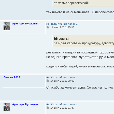
е
то хоть с перспективой!
н
и
е
так никого и не обманывает...С перспекти
Аристарх Мурлыкин
Re: Гарантийные талоны.
С
14 июл 2013, 15:51
о
о
б
Олегъ:
щ
е
закидал жалобами прокуратуру, адвокату
н
и
е
результат налицо - за последний год смен
не одного префекта. чувствуется рука масс
когда-то я любил людей, но они всячески старалис
Симона 2013
Re: Гарантийные талоны.
С
14 июл 2013, 20:03
о
о
Спасибо за комментарии. Согласны полнос
б
щ
е
н
и
Аристарх Мурлыкин
Re: Гарантийные талоны.
е
С
14 июл 2013, 21:57
о
о