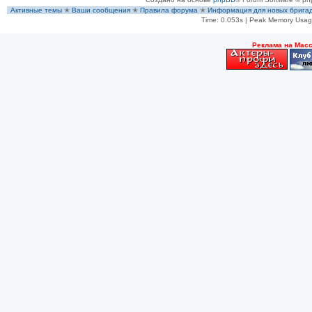
Активные темы
✭
Ваши сообщения
✭
Правила форума
✭
Информация для новых брига
Time: 0.053s
| Peak Memory Usage
Рeклама на Мас