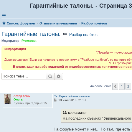
Гарантийные талоны. - Страница 3
Список форумов
Отзывы и впечатления
Разбор полётов
Гарантийные талоны.
⇐
Разбор полётов
Модератор:
Promocat
Информация
"
Правда — точно горьк
Дорогие друзья! Если вы начинаете новую тему в "Разборе полётов", то начните её
ЧТО "разбирае
В целях защиты работодателей от недобросовестных конкурентов нови
Поиск
Расширенный поиск
1
2
Пред.
44 сообщения
Автор темы
Re: Гарантийные талоны.
Олегъ
С
13 июл 2013, 21:37
Лучший бригадир-2015
о
о
б
Romashka5:
щ
е
На последних съемках " Универсального
н
и
е
На форуме может и нет... Но там, где есть