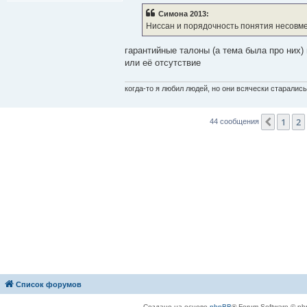
б
Симона 2013:
щ
е
Ниссан и порядочность понятия несовм
н
и
е
гарантийные талоны (а тема была про них)
или её отсутствие
когда-то я любил людей, но они всячески старалис
1
2
Пред.
44 сообщения
Список форумов
Создано на основе
phpBB
® Forum Software © ph