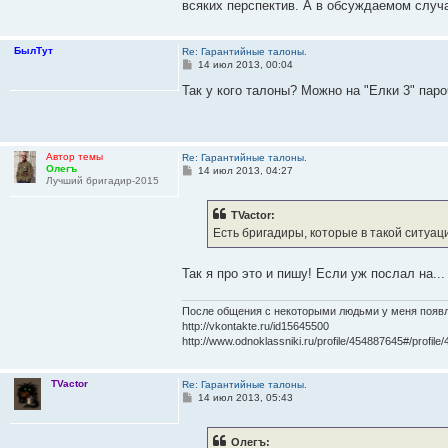
всяких перспектив. А в обсуждаемом случае
и
е
БылТут
Re: Гарантийные талоны.
С
14 июл 2013, 00:04
о
о
Так у кого талоны? Можно на "Елки 3" пар
б
щ
е
н
и
Автор темы
Re: Гарантийные талоны.
е
Олегъ
С
14 июл 2013, 04:27
Лучший бригадир-2015
о
о
б
TVactor:
щ
е
Есть бригадиры, которые в такой ситуаци
н
и
е
Так я про это и пишу! Если уж послал на...
После общения с некоторыми людьми у меня появл
http://vkontakte.ru/id15645500
http://www.odnoklassniki.ru/profile/454887645#/profil
TVactor
Re: Гарантийные талоны.
С
14 июл 2013, 05:43
о
о
б
Олегъ:
щ