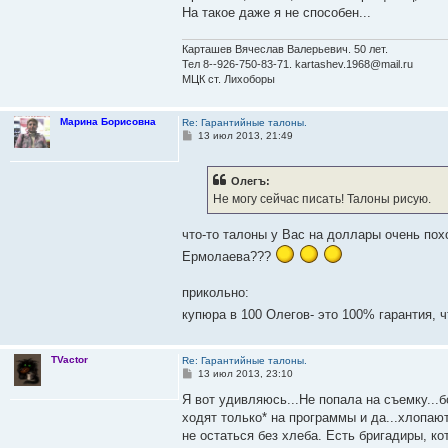
На такое даже я не способен...
Карташев Вячеслав Валерьевич. 50 лет.
Тел 8--926-750-83-71. kartashev.1968@mail.ru
МЦК ст. Лихоборы
Марина Борисовна
Re: Гарантийные талоны.
С
13 июл 2013, 21:49
о
о
б
Олегъ:
щ
е
Не могу сейчас писать! Талоны рисую.
н
и
е
что-то талоны у Вас на доллары очень похо
Ермолаева???
прикольно:
купюра в 100 Олегов- это 100% гарантия, 
TVactor
Re: Гарантийные талоны.
С
13 июл 2013, 23:10
о
о
Я вот удивляюсь...Не попала на съемку...б
б
ходят только* на программы и да...хлопают
щ
е
не остаться без хлеба. Есть бригадиры, ко
н