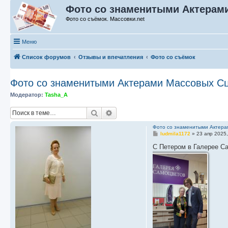
Фото со знаменитыми Актерами
Фото со съёмок. Массовки.net
Меню
Список форумов
Отзывы и впечатления
Фото со съёмок
Фото со знаменитыми Актерами Массовых С
Модератор:
Tasha_A
Поиск
Расширенный поиск
Фото со знаменитыми Актера
С
ludmila1172
»
23 апр 2025,
о
о
С Петером в Галерее С
б
щ
е
н
и
е