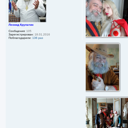
е
н
и
е
Леонид Крупатин
Сообщения:
105
Зарегистрирован:
18.01.2016
Поблагодарили:
136 раз