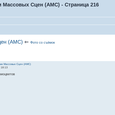
 Массовых Сцен (АМС) - Страница 216
цен (АМС)
⇐
Фото со съёмок
ми Массовых Сцен (АМС)
 18:13
амоцветов