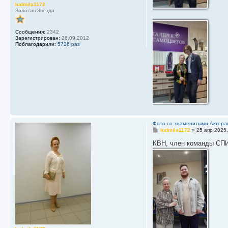
ludmila1172
Золотая Звезда
Сообщения:
2342
Зарегистрирован:
26.09.2012
Поблагодарили:
5726 раз
Фото со знаменитыми Актера
С
ludmila1172
»
25 апр 2025,
о
о
КВН, член команды СПИ
б
щ
е
н
и
е