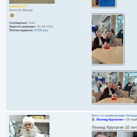
ludmila1172
Золотая Звезда
Сообщения:
2342
Зарегистрирован:
26.09.2012
Поблагодарили:
5726 раз
Фото со знаменитыми Актера
С
Леонид Крупатин
»
05 май
о
о
Леонид Крупатин 10 лет
б
щ