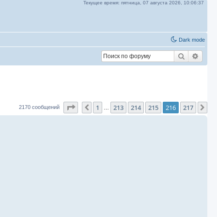
Текущее время:
пятница, 07 августа 2026,
10:06:38
Dark mode
Поиск
Расш
Страница
216
из
217
1
213
214
215
216
217
Пред.
Сл
2170 сообщений
…