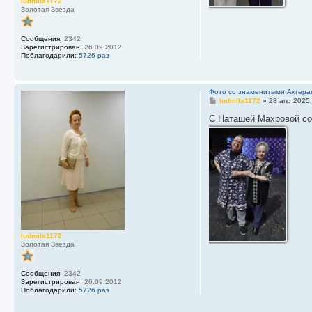
ludmila1172
Золотая Звезда
Сообщения:
2342
Зарегистрирован:
26.09.2012
Поблагодарили:
5726 раз
Фото со знаменитыми Актера
С
ludmila1172
»
28 апр 2025,
о
о
С Наташей Махровой со
б
щ
е
н
и
е
ludmila1172
Золотая Звезда
Сообщения:
2342
Зарегистрирован:
26.09.2012
Поблагодарили:
5726 раз