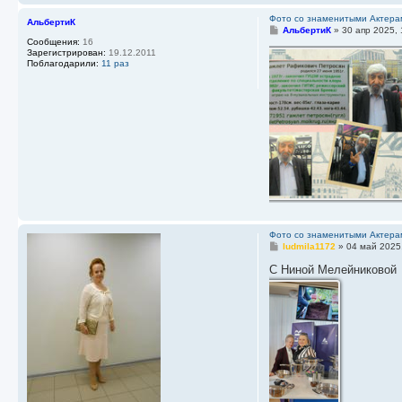
Фото со знаменитыми Актера
АльбертиК
С
АльбертиК
»
30 апр 2025, 
о
Сообщения:
16
о
Зарегистрирован:
19.12.2011
б
Поблагодарили:
11 раз
щ
е
н
и
е
Фото со знаменитыми Актера
С
ludmila1172
»
04 май 2025
о
о
С Ниной Мелейниковой
б
щ
е
н
и
е