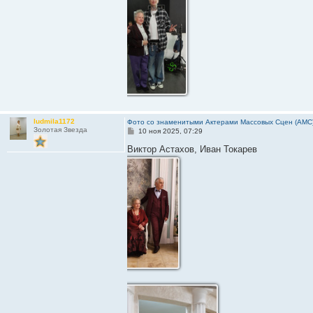
н
и
е
ludmila1172
Фото со знаменитыми Актерами Массовых Сцен (АМС
Золотая Звезда
С
10 ноя 2025, 07:29
о
о
Виктор Астахов, Иван Токарев
б
щ
е
н
и
е