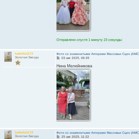
Отправлено спустя 1 минуту 23 секунды:
ludmila1172
Фото со знаменитыми Актерами Массовых Сцен (АМС
Золотая Звезда
С
03 авг 2025, 06:35
о
о
Нина Мелейникова
б
щ
е
н
и
е
ludmila1172
Фото со знаменитыми Актерами Массовых Сцен (АМС
Золотая Звезда
С
25 авг 2025, 11:22