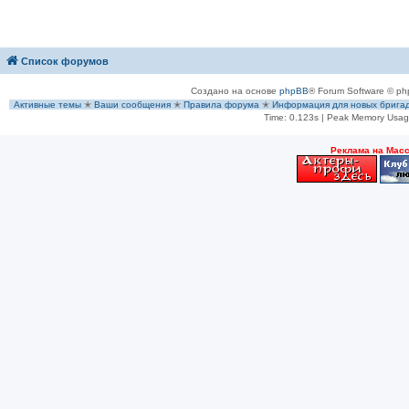
Список форумов
Создано на основе
phpBB
® Forum Software © ph
Активные темы
✭
Ваши сообщения
✭
Правила форума
✭
Информация для новых брига
Time: 0.123s
| Peak Memory Usage
Рeклама на Мас