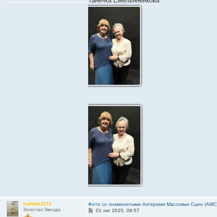
Танечка Емельяненкова
б
щ
е
н
и
е
ludmila1172
Фото со знаменитыми Актерами Массовых Сцен (АМС
Золотая Звезда
С
01 окт 2025, 09:57
о