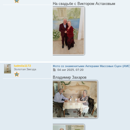
о
На свадьбе с Виктором Астаховым
б
щ
е
н
и
е
ludmila1172
Фото со знаменитыми Актерами Массовых Сцен (АМС
Золотая Звезда
С
04 окт 2025, 07:20
о
о
Владимир Захаров
б
щ
е
н
и
е