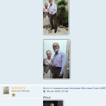
ludmila1172
Фото со знаменитыми Актерами Массовых Сцен (АМС
Золотая Звезда
С
06 окт 2025, 07:46
о
о
Илья
б
щ
е