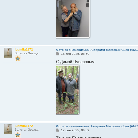
ludmila1172
Фото со знаменитыми Актерами Массовых Сцен (АМС
Золотая Звезда
С
14 сен 2025, 08:59
о
о
С Димой Чуверовым
б
щ
е
н
и
е
ludmila1172
Фото со знаменитыми Актерами Массовых Сцен (АМС
Золотая Звезда
С
17 сен 2025, 06:59
о
о