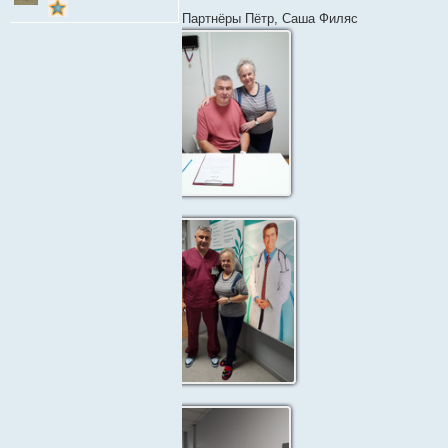
о
о
Партнёры Пётр, Саша Филяс
б
щ
е
н
и
е