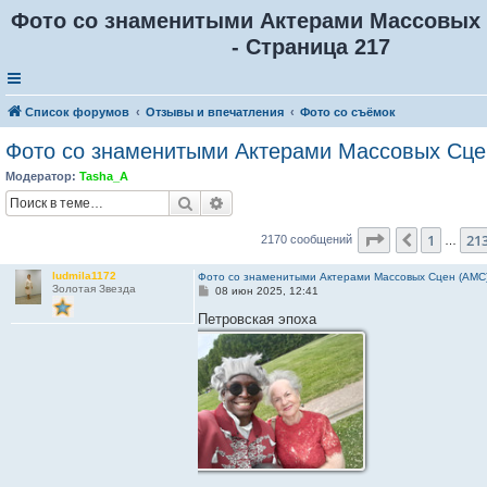
Фото со знаменитыми Актерами Массовых 
- Страница 217
Список форумов
Отзывы и впечатления
Фото со съёмок
Фото со знаменитыми Актерами Массовых Сце
Модератор:
Tasha_A
Поиск
Расширенный поиск
Страница
217
1
21
Пред.
2170 сообщений
…
ludmila1172
Фото со знаменитыми Актерами Массовых Сцен (АМС
Золотая Звезда
С
08 июн 2025, 12:41
о
о
Петровская эпоха
б
щ
е
н
и
е