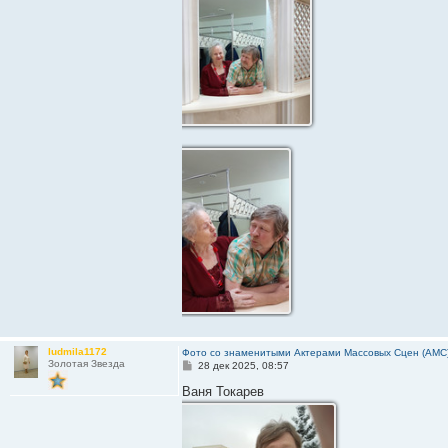
ludmila1172
Фото со знаменитыми Актерами Массовых Сцен (АМС
Золотая Звезда
С
28 дек 2025, 08:57
о
о
Ваня Токарев
б
щ
е
н