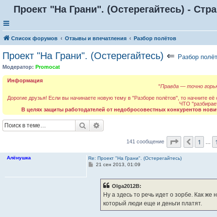
Проект "На Грани". (Остерегайтесь) - Стр
Список форумов
Отзывы и впечатления
Разбор полётов
Проект "На Грани". (Остерегайтесь)
⇐
Разбор полё
Модератор:
Promocat
Информация
"
Правда — точно горьк
Дорогие друзья! Если вы начинаете новую тему в "Разборе полётов", то начните её
ЧТО "разбирае
В целях защиты работодателей от недобросовестных конкурентов нови
Поиск
Расширенный поиск
Страница
1
1
Пред.
141 сообщение
…
Алёнушка
Re: Проект "На Грани". (Остерегайтесь)
С
21 сен 2013, 01:09
о
о
б
Olga2012B:
щ
е
Ну а здесь то речь идет о зорбе. Как же 
н
который люди еще и деньги платят.
и
е