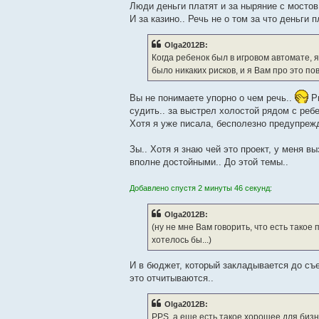
Люди деньги платят и за ныряние с мостов 
И за казино.. Речь не о том за что деньги 
Olga2012B:
Когда ребенок был в игровом автомате, 
было никаких рисков, и я Вам про это по
Вы не понимаете упорно о чем речь..
Ри
судить.. за выстрел холостой рядом с реб
Хотя я уже писала, бесполезно предупрежд
Зы.. Хотя я знаю чей это проект, у меня в
вполне достойными.. До этой темы..
Добавлено спустя 2 минуты 46 секунд:
Olga2012B:
(ну не мне Вам говорить, что есть такое п
хотелось бы...)
И в бюджет, который закладывается до съ
это отчитываются..
Olga2012B:
PPS. а еще есть такое хорошее для бизн