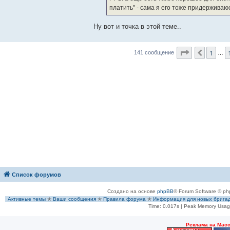
платить" - сама я его тоже придерживаю
Ну вот и точка в этой теме..
Страница
1
1
Пред.
141 сообщение
…
Список форумов
Создано на основе
phpBB
® Forum Software © ph
Активные темы
✭
Ваши сообщения
✭
Правила форума
✭
Информация для новых брига
Time: 0.017s
| Peak Memory Usage
Рeклама на Мас