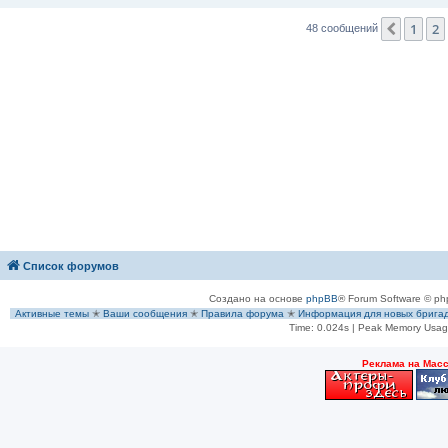
е
1
2
Пред.
48 сообщений
Список форумов
Создано на основе
phpBB
® Forum Software © ph
Активные темы
✭
Ваши сообщения
✭
Правила форума
✭
Информация для новых брига
Time: 0.024s
| Peak Memory Usage
Рeклама на Мас