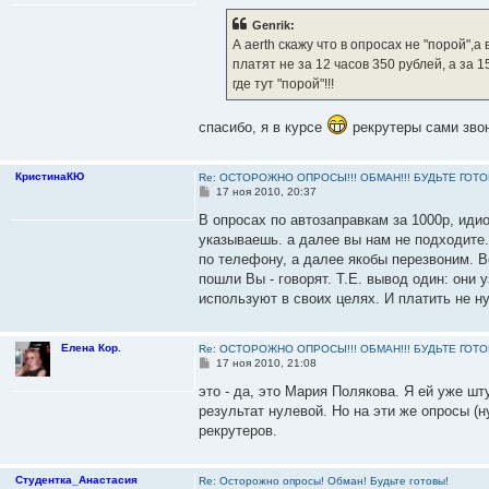
о
б
Genrik:
щ
е
А aerth скажу что в опросах не "порой",а
н
платят не за 12 часов 350 рублей, а за 
и
е
где тут "порой"!!!
спасибо, я в курсе
рекрутеры сами зво
КристинаКЮ
Re: ОСТОРОЖНО ОПРОСЫ!!! ОБМАН!!! БУДЬТЕ ГОТОВ
С
17 ноя 2010, 20:37
о
о
В опросах по автозаправкам за 1000р, иди
б
указываешь. а далее вы нам не подходите.
щ
е
по телефону, а далее якобы перезвоним. Во
н
пошли Вы - говорят. Т.Е. вывод один: они
и
е
используют в своих целях. И платить не нуж
Елена Кор.
Re: ОСТОРОЖНО ОПРОСЫ!!! ОБМАН!!! БУДЬТЕ ГОТОВ
С
17 ноя 2010, 21:08
о
о
это - да, это Мария Полякова. Я ей уже шт
б
результат нулевой. Но на эти же опросы (н
щ
е
рекрутеров.
н
и
е
Студентка_Анастасия
Re: Осторожно опросы! Обман! Будьте готовы!