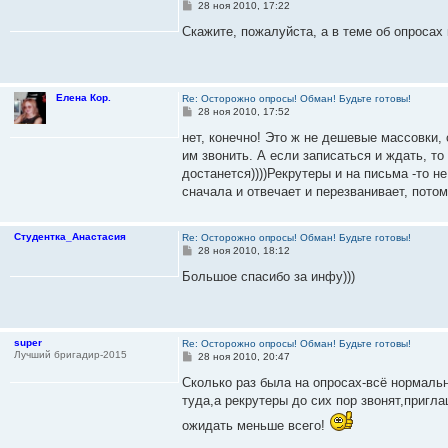
С
28 ноя 2010, 17:22
о
о
Скажите, пожалуйста, а в теме об опросах 
б
щ
е
н
и
Елена Кор.
Re: Осторожно опросы! Обман! Будьте готовы!
е
С
28 ноя 2010, 17:52
о
о
нет, конечно! Это ж не дешевые массовки
б
им звонить. А если записаться и ждать, то
щ
е
достанется))))Рекрутеры и на письма -то н
н
сначала и отвечает и перезванивает, потом
и
е
Студентка_Анастасия
Re: Осторожно опросы! Обман! Будьте готовы!
С
28 ноя 2010, 18:12
о
о
Большое спасибо за инфу)))
б
щ
е
н
и
super
Re: Осторожно опросы! Обман! Будьте готовы!
е
Лучший бригадир-2015
С
28 ноя 2010, 20:47
о
о
Сколько раз была на опросах-всё нормальн
б
туда,а рекрутеры до сих пор звонят,пригл
щ
е
ожидать меньше всего!
н
и