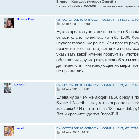
В миру я Kiss Love (Кислов) Сергей :)
е
Звоните 8-926-710-53-06 . Если не указано время зво
Елена Кор.
Re: ОСТОРОЖНО ОПРОСЫ!!! ОБМАН!!! БУДЬТЕ ГОТОВ
С
13 ноя 2010, 02:00
о
о
Нужно просто тупо ходить на все небазовые
б
относительно, конечно... хотя бы 1500. Хо
щ
е
неучавствовавших ранее. Или просто рекру
н
пропустят кого не того, вот они и перест
и
е
указывать какой именно продукт вы употре
объявления других рекрутеров об этом же 
да перечислит интересующие их марки това
не правда ли?
Genrik
Re: ОСТОРОЖНО ОПРОСЫ!!! ОБМАН!!! БУДЬТЕ ГОТОВ
С
14 ноя 2010, 01:01
о
о
Елена,ну за чем же людей за 50 сразу в п
б
бывает! А aerth скажу что в опросах не "п
щ
е
массовке!!! И платят не за 12 часов 350 ру
н
Вот и сравните где тут "порой"!!!
и
е
aerth
Re: ОСТОРОЖНО ОПРОСЫ!!! ОБМАН!!! БУДЬТЕ ГОТОВ
С
14 ноя 2010, 14:51
о