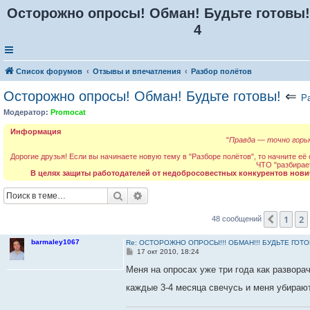
Осторожно опросы! Обман! Будьте готовы!
4
Список форумов
Отзывы и впечатления
Разбор полётов
Осторожно опросы! Обман! Будьте готовы!
⇐
Р
Модератор:
Promocat
Информация
"
Правда — точно горьк
Дорогие друзья! Если вы начинаете новую тему в "Разборе полётов", то начните её
ЧТО "разбирае
В целях защиты работодателей от недобросовестных конкурентов нови
Поиск
Расширенный поиск
1
2
Пред.
48 сообщений
barmaley1067
Re: ОСТОРОЖНО ОПРОСЫ!!! ОБМАН!!! БУДЬТЕ ГОТОВ
С
17 окт 2010, 18:24
о
о
Меня на опросах уже три года как развора
б
щ
каждые 3-4 месяца свечусь и меня убирают
е
н
и