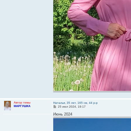
Автор темы
Наталья, 35 лет. 165 см, 44 р-р
МАРГУШКА
С
25 июл 2024, 19:17
о
о
Июнь 2024
б
щ
е
н
и