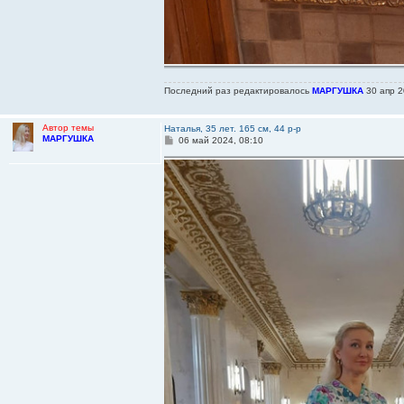
Последний раз редактировалось
МАРГУШКА
30 апр 2
Автор темы
Наталья, 35 лет. 165 см, 44 р-р
МАРГУШКА
С
06 май 2024, 08:10
о
о
б
щ
е
н
и
е