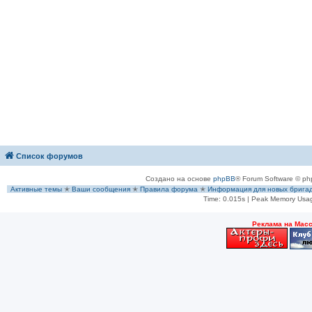
Список форумов
Создано на основе
phpBB
® Forum Software © ph
Активные темы
✭
Ваши сообщения
✭
Правила форума
✭
Информация для новых брига
Time: 0.015s
| Peak Memory Usag
Рeклама на Мас