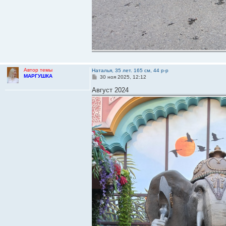
Автор темы
Наталья, 35 лет. 165 см, 44 р-р
МАРГУШКА
С
30 ноя 2025, 12:12
о
о
Август 2024
б
щ
е
н
и
е