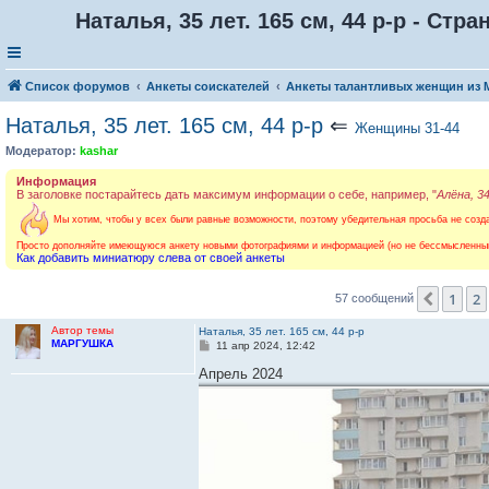
Наталья, 35 лет. 165 см, 44 р-р - Стра
Список форумов
Анкеты соискателей
Анкеты талантливых женщин из
Наталья, 35 лет. 165 см, 44 р-р
⇐
Женщины 31-44
Модератор:
kashar
Информация
В заголовке постарайтесь дать максимум информации о себе, например, "
Алёна, 3
Мы хотим, чтобы у всех были равные возможности, поэтому убедительная просьба не созда
Просто дополняйте имеющуюся анкету новыми фотографиями и информацией (но не бессмысленным
Как добавить миниатюру слева от своей анкеты
1
2
Пред.
57 сообщений
Автор темы
Наталья, 35 лет. 165 см, 44 р-р
МАРГУШКА
С
11 апр 2024, 12:42
о
о
Апрель 2024
б
щ
е
н
и
е