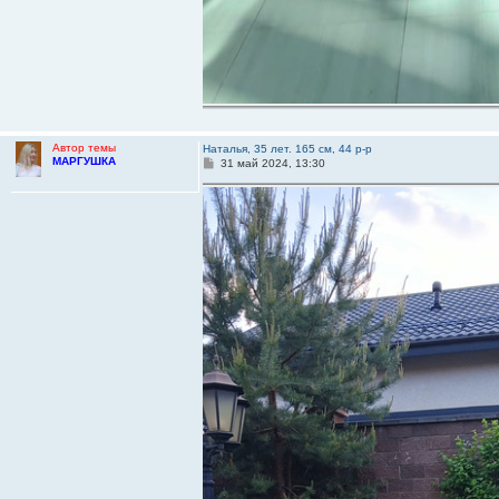
Автор темы
Наталья, 35 лет. 165 см, 44 р-р
МАРГУШКА
С
31 май 2024, 13:30
о
о
б
щ
е
н
и
е