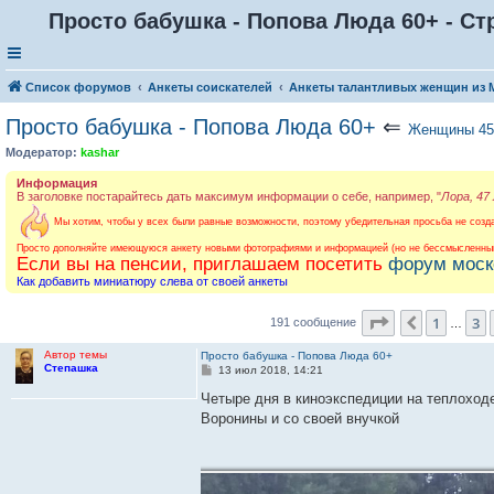
Просто бабушка - Попова Люда 60+ - Ст
Список форумов
Анкеты соискателей
Анкеты талантливых женщин из
Просто бабушка - Попова Люда 60+
⇐
Женщины 4
Модератор:
kashar
Информация
В заголовке постарайтесь дать максимум информации о себе, например, "
Лора, 47
Мы хотим, чтобы у всех были равные возможности, поэтому убедительная просьба не созда
Просто дополняйте имеющуюся анкету новыми фотографиями и информацией (но не бессмысленным
Если вы на пенсии, приглашаем посетить
форум моск
Как добавить миниатюру слева от своей анкеты
Страница
5
и
1
3
Пред.
191 сообщение
…
Автор темы
Просто бабушка - Попова Люда 60+
Степашка
С
13 июл 2018, 14:21
о
о
Четыре дня в киноэкспедиции на теплоход
б
Воронины и со своей внучкой
щ
е
н
и
е