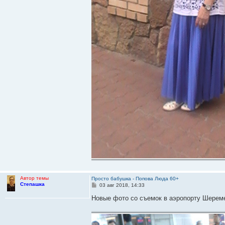
Автор темы
Просто бабушка - Попова Люда 60+
Степашка
С
03 авг 2018, 14:33
о
о
Новые фото со съемок в аэропорту Шерем
б
щ
е
н