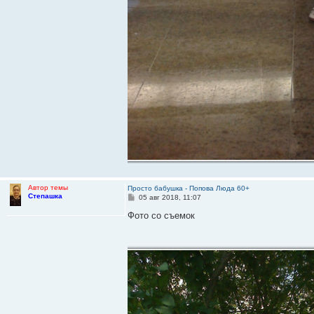
Автор темы
Просто бабушка - Попова Люда 60+
Степашка
С
05 авг 2018, 11:07
о
о
Фото со съемок
б
щ
е
н
и
е