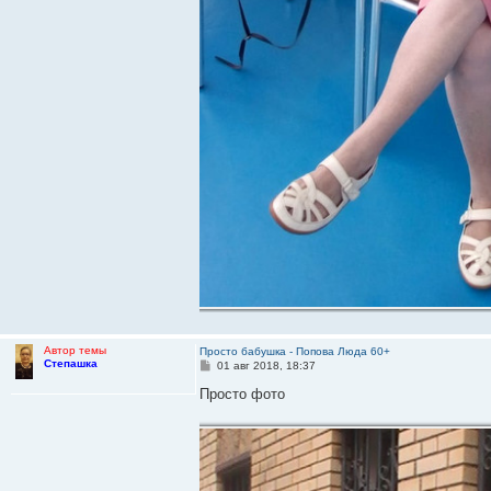
Автор темы
Просто бабушка - Попова Люда 60+
Степашка
С
01 авг 2018, 18:37
о
о
Просто фото
б
щ
е
н
и
е