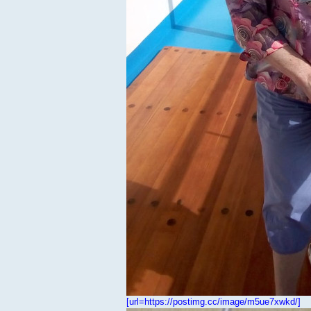
[url=https://postimg.cc/image/m5ue7xwkd/]