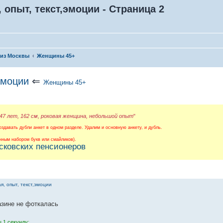
 опыт, текст,эмоции - Страница 2
 из Москвы
Женщины 45+
эмоции
⇐
Женщины 45+
 47 лет, 162 см, роковая женщина, небольшой опыт
"
здавать дубли анкет в одном разделе. Удалим и основную анкету, и дубль.
ным набором букв или смайликов).
сковских пенсионеров
я, опыт, текст,эмоции
азине не фоткалась
 1 секунду: