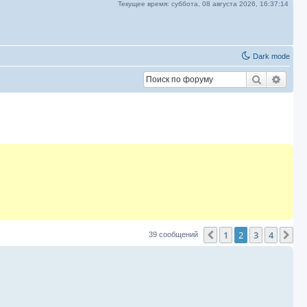
Текущее время:
суббота, 08 августа 2026,
16:37:15
Dark mode
Поиск
Расш
1
2
3
4
Пред.
Сл
39 сообщений