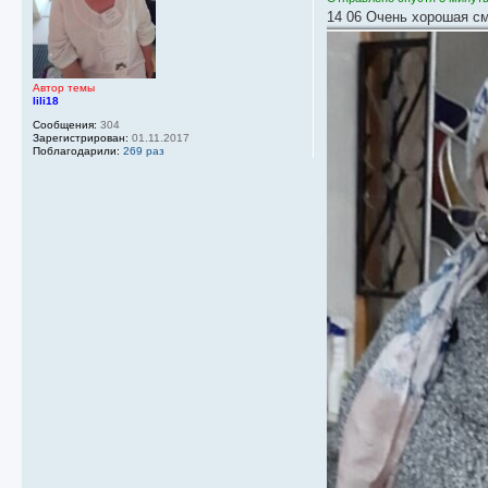
н
14 06 Очень хорошая с
и
е
Автор темы
lili18
Сообщения:
304
Зарегистрирован:
01.11.2017
Поблагодарили:
269 раз