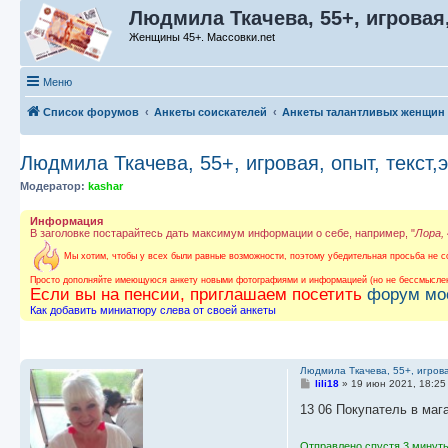
Людмила Ткачева, 55+, игровая,
Женщины 45+. Массовки.net
Меню
Список форумов
Анкеты соискателей
Анкеты талантливых женщин
Людмила Ткачева, 55+, игровая, опыт, текст,
Модератор:
kashar
Информация
В заголовке постарайтесь дать максимум информации о себе, например, "
Лора,
Мы хотим, чтобы у всех были равные возможности, поэтому убедительная просьба не со
Просто дополняйте имеющуюся анкету новыми фотографиями и информацией (но не бессмыслен
Если вы на пенсии, приглашаем посетить
форум мо
Как добавить миниатюру слева от своей анкеты
Людмила Ткачева, 55+, игрова
С
lili18
»
19 июн 2021, 18:25
о
о
13 06 Покупатель в маг
б
щ
е
Отправлено спустя 3 минуты