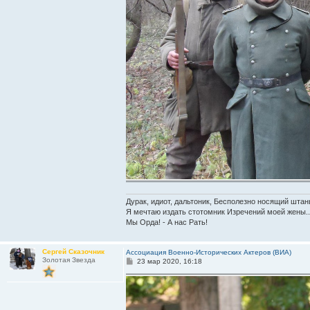
Дурак, идиот, дальтоник, Бесполезно носящий штан
Я мечтаю издать стотомник Изречений моей жены..
Мы Орда! - А нас Рать!
Сергей Сказочник
Ассоциация Военно-Исторических Актеров (ВИА)
Золотая Звезда
С
23 мар 2020, 16:18
о
о
б
щ
е