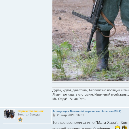
Дурак, идиот, дальтоник, Бесполезно носящий штан
Я мечтаю издать стотомник Изречений моей жены..
Мы Орда! - А нас Рать!
Сергей Сказочник
Ассоциация Военно-Исторических Актеров (ВИА)
Золотая Звезда
С
23 мар 2020, 16:51
о
о
Теплые воспоминания о "Мата Хари"...Кем 
б
русский солдат, русский офицер...
щ