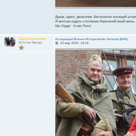
Дурак, идиот, дальтоник, Бесполезно носящий штан
Я мечтаю издать стотомник Изречений моей жены..
Мы Орда! - А нас Рать!
Сергей Сказочник
Ассоциация Военно-Исторических Актеров (ВИА)
Золотая Звезда
С
23 мар 2020, 16:16
о
о
б
щ
е
н
и
е