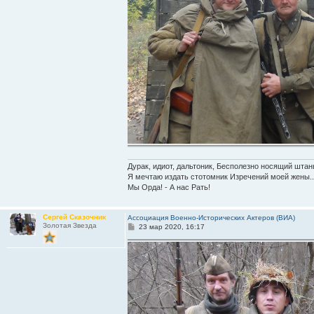
Дурак, идиот, дальтоник, Бесполезно носящий штан
Я мечтаю издать стотомник Изречений моей жены..
Мы Орда! - А нас Рать!
Сергей Сказочник
Ассоциация Военно-Исторических Актеров (ВИА)
Золотая Звезда
С
23 мар 2020, 16:17
о
о
б
щ
е
н
и
е