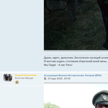
Дурак, идиот, дальтоник, Бесполезно носящий штан
Я мечтаю издать стотомник Изречений моей жены..
Мы Орда! - А нас Рать!
Сергей Сказочник
Ассоциация Военно-Исторических Актеров (ВИА)
Золотая Звезда
С
23 мар 2020, 16:53
о
о
б
щ
е
н
и
е