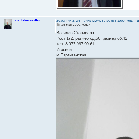
stanislav.vasilev
26.03 или 27.03 Ролик. мужч. 30-50 лет 1500 полдня 
С
25 мар 2020, 03:24
о
о
Василев Станислав
б
Рост 172, размер од.50, размер об.42
щ
е
тел. 8 977 967 99 61
н
Игровой.
и
е
м.Партизанская