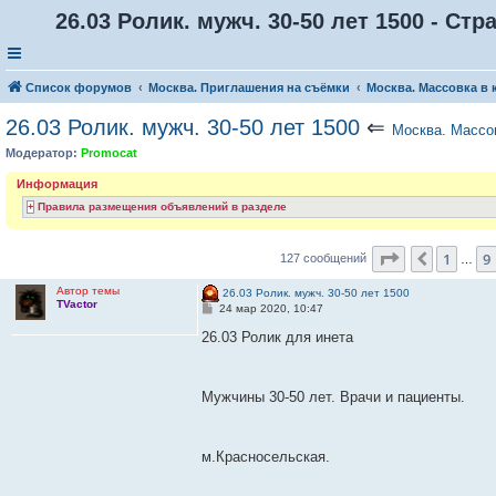
26.03 Ролик. мужч. 30-50 лет 1500 - Стр
Список форумов
Москва. Приглашения на съёмки
Москва. Массовка в 
26.03 Ролик. мужч. 30-50 лет 1500
⇐
Москва. Массов
Модератор:
Promocat
Информация
Правила размещения объявлений в разделе
Страница
12
1
9
Пред.
127 сообщений
…
Автор темы
26.03 Ролик. мужч. 30-50 лет 1500
TVactor
С
24 мар 2020, 10:47
о
о
26.03 Ролик для инета
б
щ
е
н
Мужчины 30-50 лет. Врачи и пациенты.
и
е
м.Красносельская.