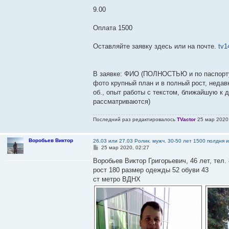
9.00
Оплата 1500
Оставляйте заявку здесь или на почте.
tv1
В заявке: ФИО (ПОЛНОСТЬЮ и по паспорту
фото крупный план и в полный рост, недав
об., опыт работы с текстом, ближайшую к д
рассматриваются)
Последний раз редактировалось
TVactor
25 мар 2020,
Воробьев Виктор
26.03 или 27.03 Ролик. мужч. 30-50 лет 1500 полдня 
С
25 мар 2020, 02:27
о
о
Воробьев Виктор Григорьевич, 46 лет, тел. 
б
рост 180 размер одежды 52 обуви 43
щ
е
ст метро ВДНХ
н
и
е