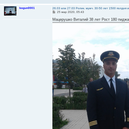
bogun0001
26.03 или 27.03 Ролик. мужч. 30-50 лет 1500 полдня 
С
25 мар 2020, 05:43
о
о
Мацерушко Виталий 38 лет Рост 180 пиджа
б
щ
е
н
и
е