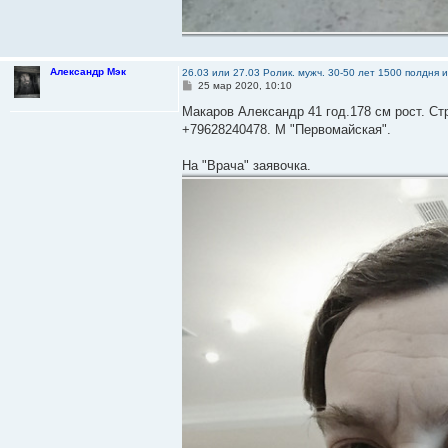
Александр Мэк
26.03 или 27.03 Ролик. мужч. 30-50 лет 1500 полдня 
С
25 мар 2020, 10:10
о
о
Макаров Александр 41 год.178 см рост. Стр
б
+79628240478. М "Первомайская".
щ
е
н
На "Врача" заявочка.
и
е