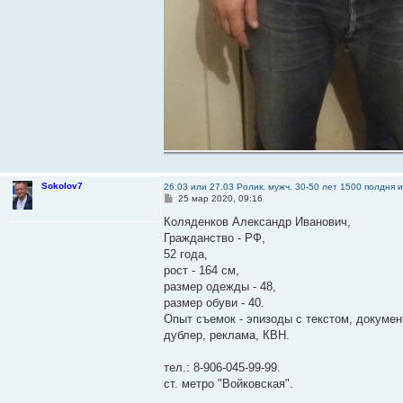
Sokolov7
26.03 или 27.03 Ролик. мужч. 30-50 лет 1500 полдня 
С
25 мар 2020, 09:16
о
о
Коляденков Александр Иванович,
б
Гражданство - РФ,
щ
е
52 года,
н
рост - 164 см,
и
е
размер одежды - 48,
размер обуви - 40.
Опыт съемок - эпизоды с текстом, докум
дублер, реклама, КВН.
тел.: 8-906-045-99-99.
ст. метро "Войковская".