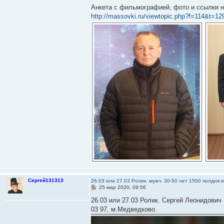
Анкета с фильмографией, фото и ссылки н
http://massovki.ru/viewtopic.php?f=114&t=12
Сергей131313
26.03 или 27.03 Ролик. мужч. 30-50 лет 1500 полдня 
С
25 мар 2020, 09:56
о
о
26.03 или 27.03 Ролик. Сергей Леонидович 
б
03 97. м.Медведково.
щ
е
н