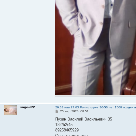
надине22
26.03 или 27.03 Ролик. мужч. 30-50 лет 1500 полдня 
С
25 мар 2020, 08:51
о
о
Пузин Василий Васильевич 35
б
182/52/45
щ
е
89258465929
н
Опыт съемок есть