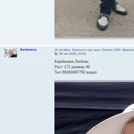
lkerbeneva
10 октября. Занятость три часа. Оплата 1500. Мужч
С
06 окт 2020, 13:52
о
о
Кербенева Любовь
б
Рост 171 размер 46
щ
е
Тел.89266997750 вацап
н
и
е