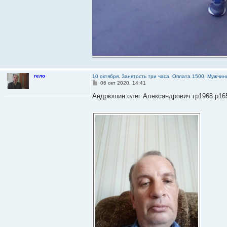
гело
10 октября. Занятость три часа. Оплата 1500. Мужч
С
06 окт 2020, 14:41
о
о
Андрюшин олег Александрович гр1968 р165 
б
щ
е
н
и
е