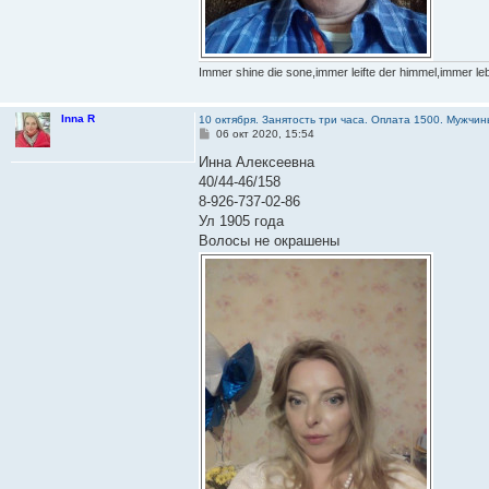
Immer shine die sone,immer leifte der himmel,immer leb
Inna R
10 октября. Занятость три часа. Оплата 1500. Мужч
С
06 окт 2020, 15:54
о
о
Инна Алексеевна
б
40/44-46/158
щ
е
8-926-737-02-86
н
Ул 1905 года
и
е
Волосы не окрашены