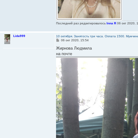
Последний раз редактировалось
Inna R
06 окт 2020, 
Lida999
10 октября. Занятость три часа. Оплата 1500. Мужч
С
06 окт 2020, 15:54
о
о
Жирнова Людмила
б
на почте
щ
е
н
и
е