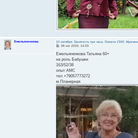
Емельяненкова
10 октября. Занятость три часа. Оплата 1500. Мужч
С
06 окт 2020, 14:03
о
о
Емельяненкова Татьяна 60+
б
на роль Бабушки
щ
е
163/52/38
н
опыт АМС
и
е
тел.+79057773272
м.Планерная