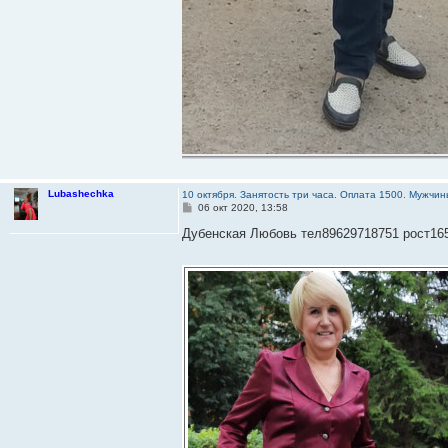
Lubashechka
10 октября. Занятость три часа. Оплата 1500. Мужч
С
06 окт 2020, 13:58
о
о
Дубенская Любовь тел89629718751 рост165
б
щ
е
н
и
е