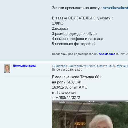
Заявки присылать на почту :
severikovakas
В заявке ОБЯЗАТЕЛЬНО указать :
1.ФИО
2.возраст
3.размер одежды и обуви
4.номер телефона и ватс-апа
5.несколько фотографий
Последний раз редактировалось
Anastasiiaa
07 окт 2
Емельяненкова
10 октября. Занятость три часа. Оплата 1500. Мужч
С
06 окт 2020, 13:50
о
о
Емельяненкова Татьяна 60+
б
на роль бабушки
щ
е
163/52/38 опыт АМС
н
м. Планерная
и
е
т. +79057773272