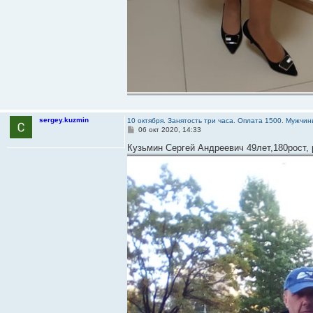
sergey.kuzmin
10 октября. Занятость три часа. Оплата 1500. Мужч
С
06 окт 2020, 14:33
о
о
Кузьмин Сергей Андреевич 49лет,180рост, 
б
щ
е
н
и
е