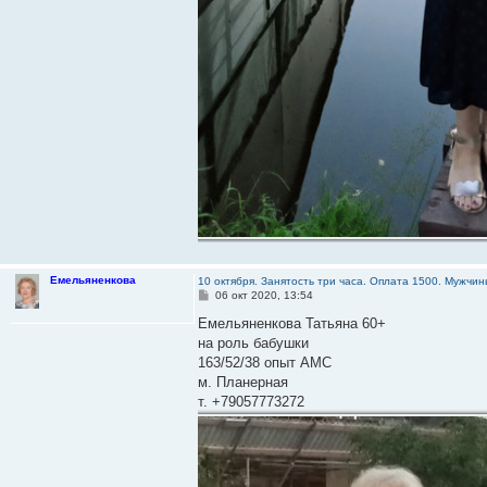
Емельяненкова
10 октября. Занятость три часа. Оплата 1500. Мужч
С
06 окт 2020, 13:54
о
о
Емельяненкова Татьяна 60+
б
на роль бабушки
щ
е
163/52/38 опыт АМС
н
м. Планерная
и
е
т. +79057773272