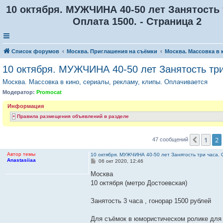
10 октября. МУЖЧИНА 40-50 лет Занятость 
Оплата 1500. - Страница 2
Список форумов
Москва. Приглашения на съёмки
Москва. Массовка в 
10 октября. МУЖЧИНА 40-50 лет Занятость три
Москва. Массовка в кино, сериалы, рекламу, клипы. Оплачивается
Модератор:
Promocat
Информация
Правила размещения объявлений в разделе
1
2
Пред.
47 сообщений
Автор темы
10 октября. МУЖЧИНА 40-50 лет Занятость три часа. 
Anastasiiaa
С
06 окт 2020, 12:46
о
о
Москва
б
10 октября (метро Достоевская)
щ
е
н
Занятость 3 часа , гонорар 1500 рублей
и
е
Для съёмок в юмористическом ролике для