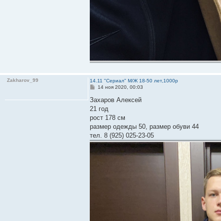
Zakharov_99
14.11 "Сериал" М/Ж 18-50 лет,1000р
С
14 ноя 2020, 00:03
о
о
Захаров Алексей
б
21 год
щ
е
рост 178 см
н
размер одежды 50, размер обуви 44
и
е
тел. 8 (925) 025-23-05