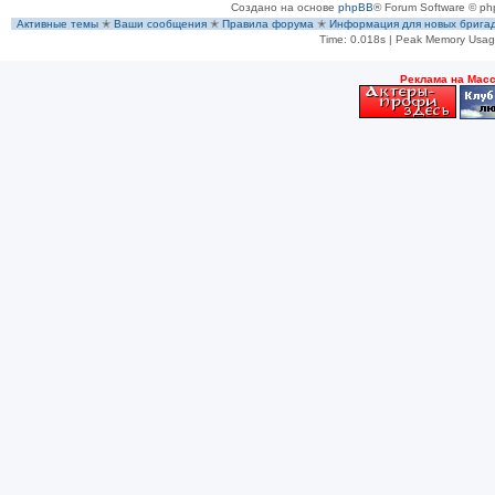
Создано на основе
phpBB
® Forum Software © ph
Активные темы
✭
Ваши сообщения
✭
Правила форума
✭
Информация для новых брига
Time: 0.018s
| Peak Memory Usage
Рeклама на Мас