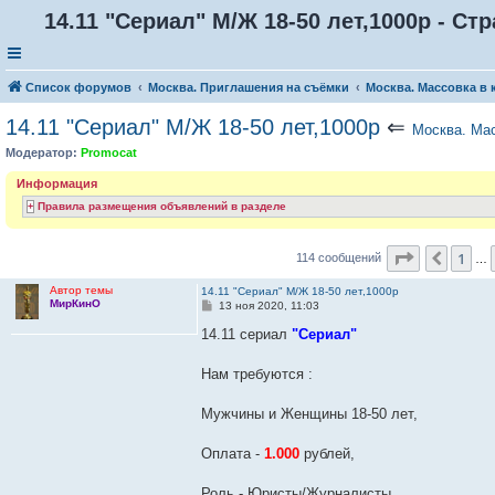
14.11 "Сериал" М/Ж 18-50 лет,1000р - Ст
Список форумов
Москва. Приглашения на съёмки
Москва. Массовка в 
14.11 "Сериал" М/Ж 18-50 лет,1000р
⇐
Москва. Мас
Модератор:
Promocat
Информация
Правила размещения объявлений в разделе
Страница
1
Пред.
114 сообщений
…
Автор темы
14.11 "Сериал" М/Ж 18-50 лет,1000р
МирКинО
С
13 ноя 2020, 11:03
о
о
14.11 сериал
"Сериал"
б
щ
е
Нам требуются :
н
и
е
Мужчины и Женщины 18-50 лет,
Оплата -
1.000
рублей,
Роль - Юристы/Журналисты