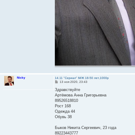
Nicky
14.11 "Сериал" М/Ж 18-50 лет,1000р
С
13 ноя 2020, 23:43
о
о
Здравствуйте
б
Артёмова Анна Григорьевна
щ
е
89526518810
н
Рост 168
и
е
Одежда 44
Обувь 38
Быков Никита Сергеевич, 23 года
89223443777