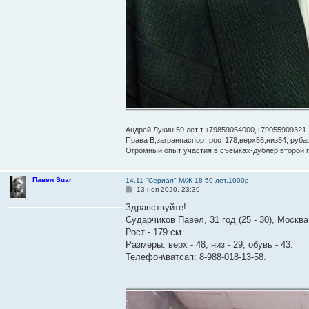
Андрей Лукин 59 лет т.+79859054000,+79055909321
Права В,загранпаспорт,рост178,верх56,низ54, руба
Огромный опыт участия в съемках-дублер,второй 
Павел Suar
14.11 "Сериал" М/Ж 18-50 лет,1000р
С
13 ноя 2020, 23:39
о
о
Здравствуйте!
б
Сударчиков Павел, 31 год (25 - 30), Москва
щ
е
Рост - 179 см.
н
Размеры: верх - 48, низ - 29, обувь - 43.
и
е
Телефон\ватсап: 8-988-018-13-58.