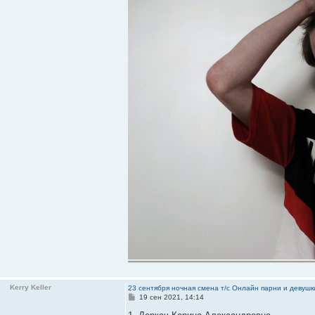
Kerry Keller
23 сентября ночная смена т/с Онлайн парни и девушк
С
19 сен 2021, 14:14
о
о