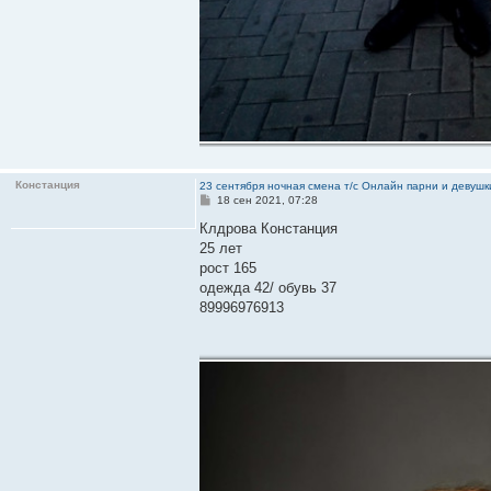
Констанция
23 сентября ночная смена т/с Онлайн парни и девушк
С
18 сен 2021, 07:28
о
о
Клдрова Констанция
б
25 лет
щ
е
рост 165
н
одежда 42/ обувь 37
и
е
89996976913