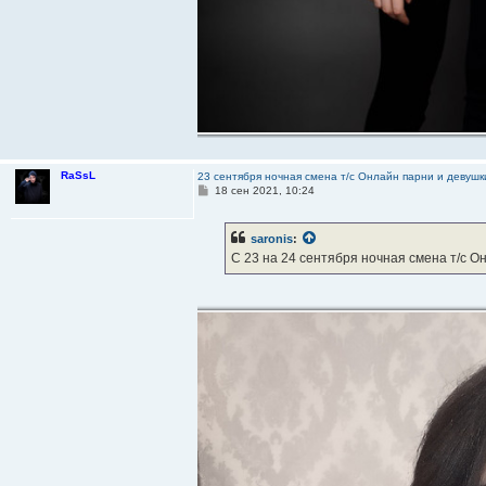
RaSsL
23 сентября ночная смена т/с Онлайн парни и девушк
С
18 сен 2021, 10:24
о
о
б
saronis
:
щ
е
С 23 на 24 сентября ночная смена т/с О
н
и
е