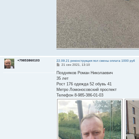
+79853860103
22.09.21 реконструкция пол смены оплата 1000 руб
С
21 сен 2021, 13:10
о
о
Поздняков Роман Николаевич
б
35 лет
щ
е
Рост 176 одежда 52 обувь 41
н
Метро Ломоносовский проспект
и
е
Телефон 8-985-386-01-03