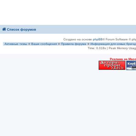
Список форумов
Создано на основе
phpBB
® Forum Software © ph
Активные темы
✭
Ваши сообщения
✭
Правила форума
✭
Информация для новых брига
Time: 0.018s
| Peak Memory Usage
Рeклама на Мас