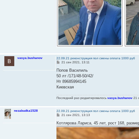
vasya.bushanov
22.09.21 реконструкция пол смены оплата 1000 руб
С
21 сен 2021, 13:11
о
о
Попов Василиль
б
50 лт /171/48-50/42/
щ
е
Нт 89685994145
н
Киевская
и
е
Последний раз редактировалось
vasya.bushanov
21 с
nezabudka1528
22.09.21 реконструкция пол смены оплата 1000 руб
С
21 сен 2021, 13:13
о
о
Котлярова Лариса, 45 лет, рост 168, разме
б
щ
е
н