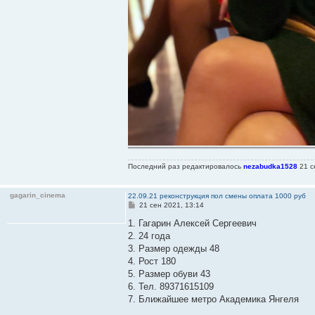
Последний раз редактировалось
nezabudka1528
21 с
gagarin_cinema
22.09.21 реконструкция пол смены оплата 1000 руб
С
21 сен 2021, 13:14
о
о
1. Гагарин Алексей Сергеевич
б
2. 24 года
щ
е
3. Размер одежды 48
н
4. Рост 180
и
е
5. Размер обуви 43
6. Тел. 89371615109
7. Ближайшее метро Академика Янгеля