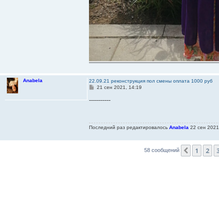
Anabela
22.09.21 реконструкция пол смены оплата 1000 руб
С
21 сен 2021, 14:19
о
о
-----------
б
щ
е
н
Последний раз редактировалось
Anabela
22 сен 2021,
и
е
1
2
Пред.
58 сообщений