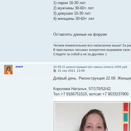
1) парни 16-30 лет
2) мужчины 30-60+ лет
3) девушки 16-30 лет
4) женщины 30-60+ лет
Оставлять данные на форуме
Читаем внимательнее все написанное выше! За ра
В присланных письмах конкретнее выражаем свои 
Следите за собой а не за другими :)
overt
22.09.21 реконструкция пол смены оплата 1000 руб
С
21 сен 2021, 13:06
о
о
Добрый день. Реконструкция 22.09. Женщин
б
щ
е
Королева Наталья, 57/170/52/42
н
Тел.+7 9166751510, вотсап +7 9533237900
и
е