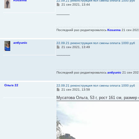
Kosanna
22.09.21 реконструкция пол смены оплата 1000 руб
С
21 сен 2021, 13:44
о
о
______
б
щ
е
н
Последний раз редактировалось
Kosanna
21 сен 2021
и
е
antlyunic
22.09.21 реконструкция пол смены оплата 1000 руб
С
21 сен 2021, 13:49
о
о
-----------
б
щ
е
н
Последний раз редактировалось
antlyunic
21 сен 2021
и
е
Ольга 22
22.09.21 реконструкция пол смены оплата 1000 руб
С
21 сен 2021, 13:58
о
о
Мусатова Ольга, 53 г, рост 161 см, размер
б
щ
е
н
и
е