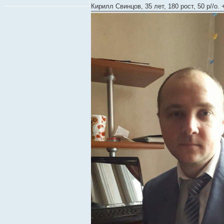
о
Кирилл Свинцов, 35 лет, 180 рост, 50 р//о.
б
щ
е
н
и
е