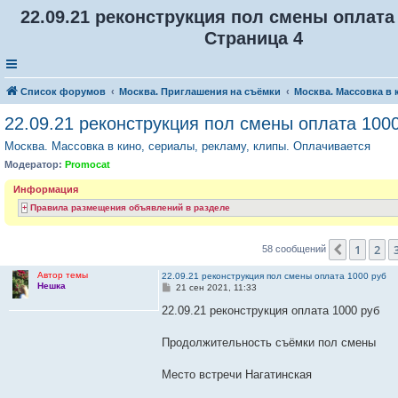
22.09.21 реконструкция пол смены оплата 
Страница 4
Список форумов
Москва. Приглашения на съёмки
Москва. Массовка в 
22.09.21 реконструкция пол смены оплата 100
Москва. Массовка в кино, сериалы, рекламу, клипы. Оплачивается
Модератор:
Promocat
Информация
Правила размещения объявлений в разделе
1
2
Пред.
58 сообщений
Автор темы
22.09.21 реконструкция пол смены оплата 1000 руб
Нешка
С
21 сен 2021, 11:33
о
о
22.09.21 реконструкция оплата 1000 руб
б
щ
е
Продолжительность съёмки пол смены
н
и
е
Место встречи Нагатинская