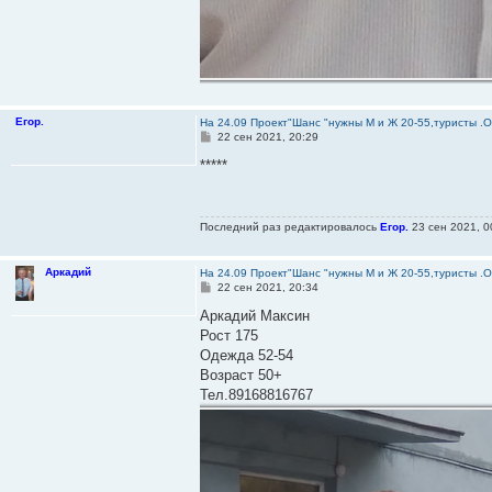
Егор.
На 24.09 Проект"Шанс "нужны М и Ж 20-55,туристы .
С
22 сен 2021, 20:29
о
о
*****
б
щ
е
н
Последний раз редактировалось
Егор.
23 сен 2021, 0
и
е
Аркадий
На 24.09 Проект"Шанс "нужны М и Ж 20-55,туристы .
С
22 сен 2021, 20:34
о
о
Аркадий Максин
б
Рост 175
щ
е
Одежда 52-54
н
Возраст 50+
и
е
Тел.89168816767