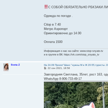
С СОБОЙ ОБЯЗАТЕЛЬНО РБКЗАКИ 
Одежда по погоде .
Сбор в 7.40
Метро Аэропорт
Ориентировочно до 14.00
Оплата 1500
Информация о нас на сайте: www.stop-snyato.tv
и в группе в ВК: https://vk.com/stop_snyato_tv
Sveta Z
На 24.09 Проект"Шанс "нужны М и Ж 20-55,туристы .
С
22 сен 2021, 18:58
о
о
Завгородняя Светлана, 35лет, рост 163, о
б
WhatsApp 8-906-733-49-17
щ
е
н
и
е