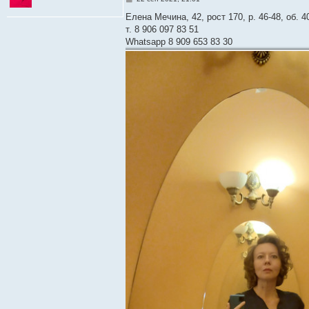
о
о
Елена Мечина, 42, рост 170, р. 46-48, об. 
б
т. 8 906 097 83 51
щ
е
Whatsapp 8 909 653 83 30
н
и
е