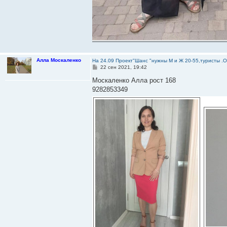
Алла Москаленко
На 24.09 Проект"Шанс "нужны М и Ж 20-55,туристы .
С
22 сен 2021, 19:42
о
о
Москаленко Алла рост 168
б
9282853349
щ
е
н
и
е