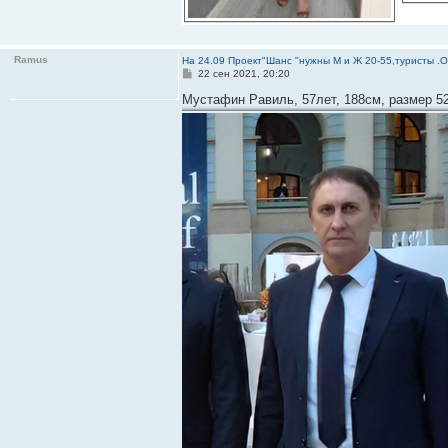
Ramus
На 24.09 Проект"Шанс "нужны М и Ж 20-55,туристы .
С
22 сен 2021, 20:20
о
о
Мустафин Равиль, 57лет, 188см, размер 5
б
щ
е
н
и
е