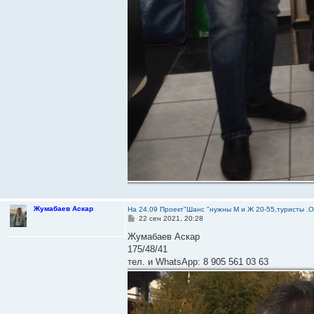
Жумабаев Аскар
На 24.09 Проект"Шанс "нужны М и Ж 20-55,туристы .
С
22 сен 2021, 20:28
о
о
Жумабаев Аскар
б
175/48/41
щ
е
тел. и WhatsApp: 8 905 561 03 63
н
и
е