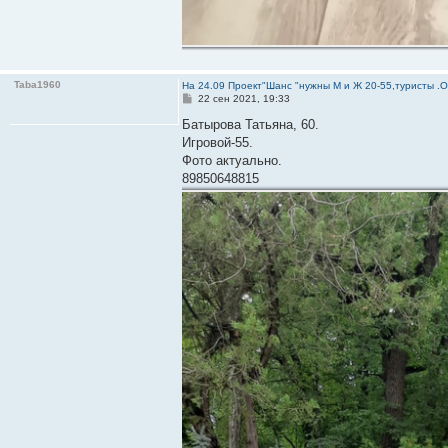
Taba1960
На 24.09 Проект"Шанс "нужны М и Ж 20-55,туристы .
С
22 сен 2021, 19:33
о
о
Батырова Татьяна, 60.
б
Игровой-55.
щ
е
Фото актуально.
н
89850648815
и
е