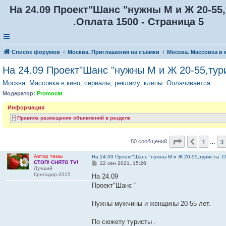
На 24.09 Проект"Шанс "нужны М и Ж 20-55
.Оплата 1500 - Страница 5
Список форумов
Москва. Приглашения на съёмки
Москва. Массовка в 
На 24.09 Проект"Шанс "нужны М и Ж 20-55,тур
Москва. Массовка в кино, сериалы, рекламу, клипы. Оплачивается
Модератор:
Promocat
Информация
Правила размещения объявлений в разделе
Страница
5
и
1
3
Пред.
80 сообщений
…
Автор темы
На 24.09 Проект"Шанс "нужны М и Ж 20-55,туристы .
СТОП! СНЯТО TV!
С
22 сен 2021, 15:26
Лучший
о
бригадир-2015
о
На 24.09
б
Проект"Шанс "
щ
е
н
Нужны мужчины и женщины 20-55 лет.
и
е
По сюжету туристы .