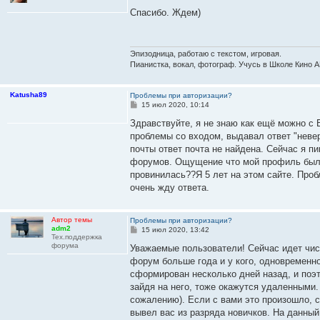
о
о
Спасибо. Ждем)
б
щ
е
н
и
Эпизодница, работаю с текстом, игровая.
е
Пианистка, вокал, фотограф. Учусь в Школе Кино А
Katusha89
Проблемы при авторизации?
С
15 июл 2020, 10:14
о
о
Здравствуйте, я не знаю как ещё можно с
б
проблемы со входом, выдавал ответ "неве
щ
е
почты ответ почта не найдена. Сейчас я п
н
форумов. Ощущение что мой профиль был 
и
е
провинилась??Я 5 лет на этом сайте. Про
очень жду ответа.
Автор темы
Проблемы при авторизации?
adm2
С
15 июл 2020, 13:42
Тех.поддержка
о
форума
о
Уважаемые пользователи! Сейчас идет чист
б
форум больше года и у кого, одновременно
щ
е
сформирован несколько дней назад, и поэт
н
зайдя на него, тоже окажутся удаленными
и
е
сожалению). Если с вами это произошло, с
вывел вас из разряда новичков. На данны