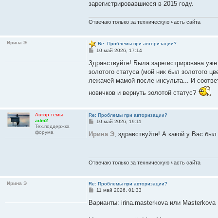
зарегистрировавшиеся в 2015 году.
Отвечаю только за техническую часть сайта
Ирина Э
Re: Проблемы при авторизации?
С
10 май 2026, 17:14
о
о
Здравствуйте! Была зарегистрирована уже
б
золотого статуса (мой ник был золотого цв
щ
е
лежачей мамой после инсульта... И соотве
н
и
новичков и вернуть золотой статус?
е
Автор темы
Re: Проблемы при авторизации?
adm2
С
10 май 2026, 19:11
Тех.поддержка
о
форума
о
Ирина Э
, здравствуйте! А какой у Вас бы
б
щ
е
н
и
Отвечаю только за техническую часть сайта
е
Ирина Э
Re: Проблемы при авторизации?
С
11 май 2026, 01:33
о
о
Варианты: irina.masterkova или Masterkova I
б
щ