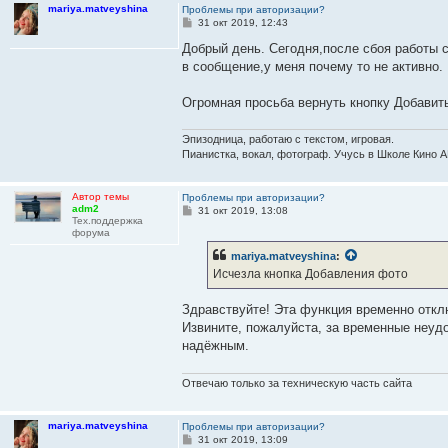
mariya.matveyshina
Проблемы при авторизации?
е
С
31 окт 2019, 12:43
о
о
Добрый день. Сегодня,после сбоя работы с
б
в сообщение,у меня почему то не активно.
щ
е
н
Огромная просьба вернуть кнопку Добавит
и
е
Эпизодница, работаю с текстом, игровая.
Пианистка, вокал, фотограф. Учусь в Школе Кино А
Автор темы
Проблемы при авторизации?
adm2
С
31 окт 2019, 13:08
Тех.поддержка
о
форума
о
б
mariya.matveyshina
:
щ
е
Исчезла кнопка Добавления фото
н
и
е
Здравствуйте! Эта функция временно откл
Извините, пожалуйста, за временные неуд
надёжным.
Отвечаю только за техническую часть сайта
mariya.matveyshina
Проблемы при авторизации?
С
31 окт 2019, 13:09