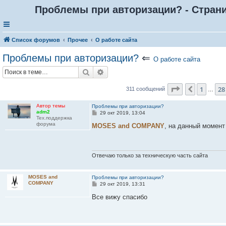
Проблемы при авторизации? - Страни
Список форумов
Прочее
О работе сайта
Проблемы при авторизации?
⇐
О работе сайта
Поиск
Расширенный поиск
Страница
31
1
28
Пред.
311 сообщений
…
Автор темы
Проблемы при авторизации?
adm2
С
29 окт 2019, 13:04
Тех.поддержка
о
форума
о
MOSES and COMPANY
, на данный момент 
б
щ
е
н
и
Отвечаю только за техническую часть сайта
е
MOSES and
Проблемы при авторизации?
COMPANY
С
29 окт 2019, 13:31
о
о
Все вижу спасибо
б
щ
е
н
и