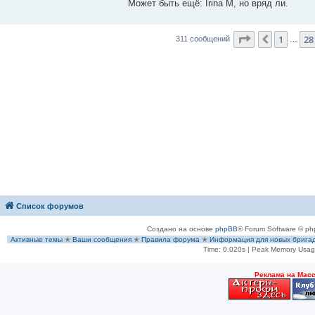
е
Может быть ещё: Irina M, но вряд ли.
н
и
е
Страница
31
1
28
Пред.
311 сообщений
…
Список форумов
Создано на основе
phpBB
® Forum Software © ph
Активные темы
✭
Ваши сообщения
✭
Правила форума
✭
Информация для новых брига
Time: 0.020s
| Peak Memory Usage
Рeклама на Мас