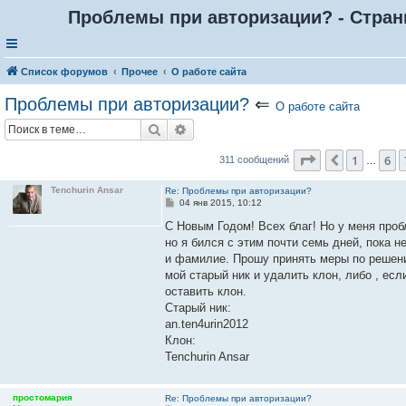
Проблемы при авторизации? - Стран
Список форумов
Прочее
О работе сайта
Проблемы при авторизации?
⇐
О работе сайта
Поиск
Расширенный поиск
Страница
8
из
1
6
Пред.
311 сообщений
…
Tenchurin Ansar
Re: Проблемы при авторизации?
С
04 янв 2015, 10:12
о
о
С Новым Годом! Всех благ! Но у меня пробл
б
но я бился с этим почти семь дней, пока 
щ
е
и фамилие. Прошу принять меры по решени
н
мой старый ник и удалить клон, либо , если
и
е
оставить клон.
Старый ник:
an.ten4urin2012
Клон:
Tenchurin Ansar
простомария
Re: Проблемы при авторизации?