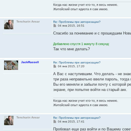
н
и
Когда нас жизни учит кто-то, я весь немею.
е
Житейский опыт идиота я сам имею.
Tenchurin Ansar
Re: Проблемы при авторизации?
С
04 янв 2015, 16:51
о
о
Спасибо за понимание и с прошедшим Нов
б
щ
е
Добавлено спустя 1 минуту 8 секунд:
н
Так что мне делать?
и
е
JackRassell
Re: Проблемы при авторизации?
С
04 янв 2015, 17:20
о
о
А Вас с наступившим. Что делать - не зна
б
три раза неправильно ввели пароль, тогда
щ
е
Вы его меняли и забыли почту с которой р
н
экране, при попытке войти на старый акк.
и
е
Когда нас жизни учит кто-то, я весь немею.
Житейский опыт идиота я сам имею.
Tenchurin Ansar
Re: Проблемы при авторизации?
С
04 янв 2015, 17:41
о
о
Пробовал еще раз войти и по Вашему сове