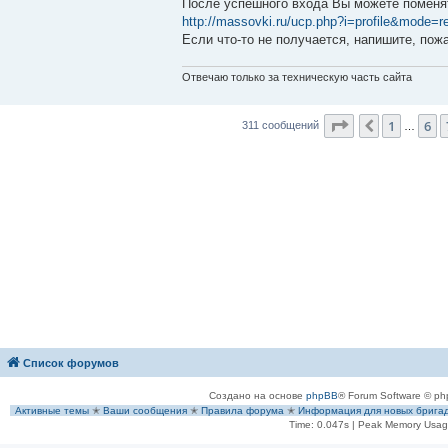
После успешного входа Вы можете поменя
http://massovki.ru/ucp.php?i=profile&mode=re
Если что-то не получается, напишите, пож
Отвечаю только за техническую часть сайта
Страница
8
из
1
6
Пред.
311 сообщений
…
Список форумов
Создано на основе
phpBB
® Forum Software © ph
Активные темы
✭
Ваши сообщения
✭
Правила форума
✭
Информация для новых брига
Time: 0.047s
| Peak Memory Usage