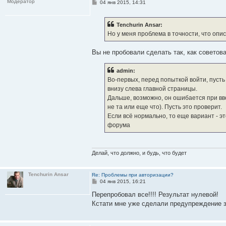
Модератор
С
04 янв 2015, 14:31
о
о
б
Tenchurin Ansar:
щ
е
Но у меня проблема в точности, что опис
н
и
е
Вы не пробовали сделать так, как советовал
admin:
Во-первых, перед попыткой войти, пусть
внизу слева главной страницы.
Дальше, возможно, он ошибается при вво
не та или еще что). Пусть это проверит.
Если всё нормально, то еще вариант - э
форума
Делай, что должно, и будь, что будет
Tenchurin Ansar
Re: Проблемы при авторизации?
С
04 янв 2015, 16:21
о
о
Перепробовал все!!!! Результат нулевой!
б
Кстати мне уже сделали предупреждение з
щ
е
н
и