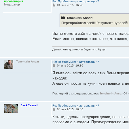
простомария
Re: Проблемы при авторизации?
е
Модератор
С
04 янв 2015, 16:28
о
о
б
Tenchurin Ansar:
щ
е
Перепробовал все!!!! Результат нулевой!
н
и
е
Вы не можете зайти с чего? с нового теле
Если можно, опишите поточнее, что пишет,
Делай, что должно, и будь, что будет
Tenchurin Ansar
Re: Проблемы при авторизации?
С
04 янв 2015, 16:36
о
о
Я пытаюсь зайти со всех этих Вами перечи
б
находят.
щ
е
А еще он просит из кучи чисел написать п
н
и
е
Последний раз редактировалось
Tenchurin Ansar
04 я
JackRassell
Re: Проблемы при авторизации?
С
04 янв 2015, 16:46
о
о
Кстати, сделал предупреждение, но не за 
б
проблема с выходом. Предупреждение мож
щ
е