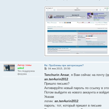
б
щ
е
н
и
е
Автор темы
Re: Проблемы при авторизации?
adm2
С
04 янв 2015, 20:50
Тех.поддержка
о
форума
о
Tenchurin Ansar
, я Вам сейчас на почту (q
б
an.ten4urin2012
щ
е
Пришло письмо?
н
Активируйте новый пароль по ссылку в эт
и
е
Потом выйдите из нового аккаунта и войди
Указав
логин:
an.ten4urin2012
пароль: тот, который пришел в письме