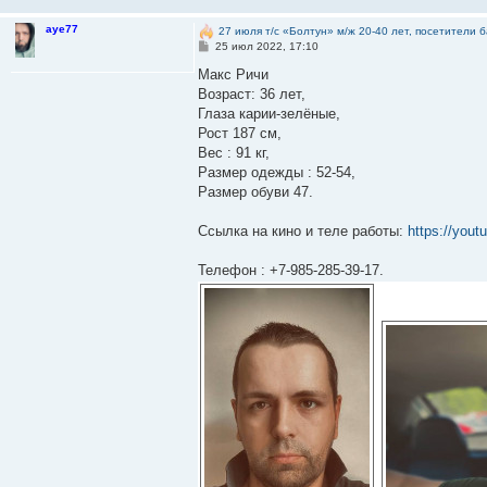
aye77
27 июля т/с «Болтун» м/ж 20-40 лет, посетители 
С
25 июл 2022, 17:10
о
о
Макс Ричи
б
Возраст: 36 лет,
щ
е
Глаза карии-зелёные,
н
Рост 187 см,
и
е
Вес : 91 кг,
Размер одежды : 52-54,
Размер обуви 47.
Ссылка на кино и теле работы:
https://you
Телефон : +7-985-285-39-17.