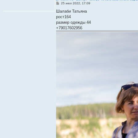
С
25 июл 2022, 17:09
о
о
Шалаби Татьяна
б
рост164
щ
е
размер одежды 44
н
+79017602956
и
е