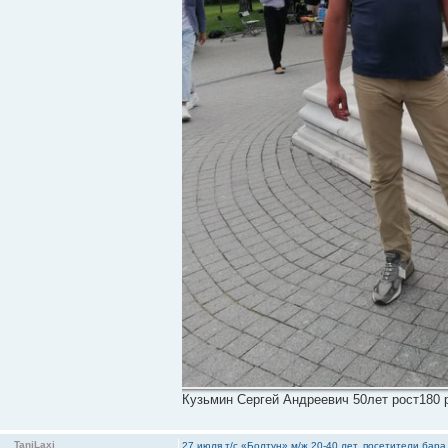
Кузьмин Сергей Андреевич 50лет рост180 
TaniLaxi
27 июля т/с «Болтун» м/ж 20-40 лет, посетители бар