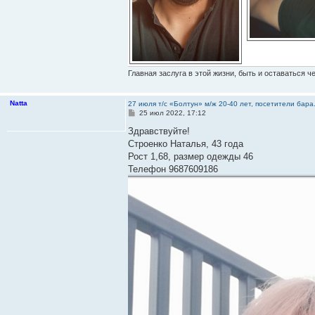
Главная заслуга в этой жизни, быть и оставаться ч
Natta
27 июля т/с «Болтун» м/ж 20-40 лет, посетители бар
С
25 июл 2022, 17:12
о
о
Здравствуйте!
б
Строенко Наталья, 43 года
щ
е
Рост 1,68, размер одежды 46
н
Телефон 9687609186
и
е