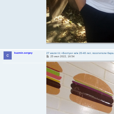
kuzmin.sergey
27 июля т/с «Болтун» м/ж 20-40 лет, посетители бар
С
25 июл 2022, 16:54
о
о
б
щ
е
н
и
е