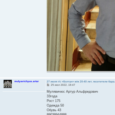
mulyavichyus.artur
27 июля т/с «Болтун» м/ж 20-40 лет, посетители бар
С
25 июл 2022, 16:47
о
о
Мулявичюс Артур Альфредович
б
33года
щ
е
Рост 175
н
Одежда 50
и
е
Обувь 43
89038944888