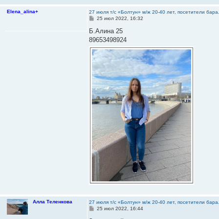
Elena_alina+
27 июля т/с «Болтун» м/ж 20-40 лет, посетители бар
С
25 июл 2022, 16:32
о
о
Б.Алина 25
б
89653498924
щ
е
н
и
е
Алла Теленкова
27 июля т/с «Болтун» м/ж 20-40 лет, посетители бар
С
25 июл 2022, 16:44
о