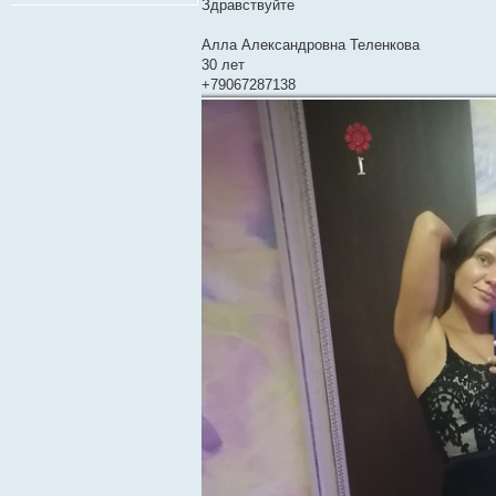
о
Здравствуйте
б
щ
е
Алла Александровна Теленкова
н
30 лет
и
е
+79067287138