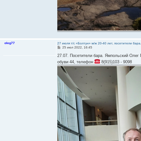
oleg77
27 июля т/с «Болтун» м/ж 20-40 лет, посетители бар
С
25 июл 2022, 16:45
о
о
27.07. Посетители бара. Ямпольский Олег 
б
обуви 44, телефон
8(915)103 - 9098
щ
е
н
и
е