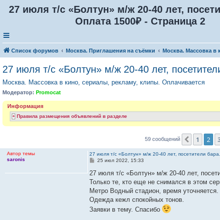
27 июля т/с «Болтун» м/ж 20-40 лет, посет
Оплата 1500₽ - Страница 2
Список форумов
Москва. Приглашения на съёмки
Москва. Массовка в 
27 июля т/с «Болтун» м/ж 20-40 лет, посетите
Москва. Массовка в кино, сериалы, рекламу, клипы. Оплачивается
Модератор:
Promocat
Информация
Правила размещения объявлений в разделе
1
2
Пред.
59 сообщений
Автор темы
27 июля т/с «Болтун» м/ж 20-40 лет, посетители бар
saronis
С
25 июл 2022, 15:33
о
о
27 июля т/с «Болтун» м/ж 20-40 лет, посет
б
Только те, кто еще не снимался в этом сер
щ
е
Метро Водный стадион, время уточняется.
н
Одежда кежл спокойных тонов.
и
е
Заявки в тему. Спасибо