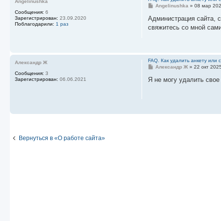
Angelinushka
С
Angelinushka
»
08 мар 202
о
Сообщения:
6
о
Администрация сайта, с
Зарегистрирован:
23.09.2020
б
Поблагодарили:
1 раз
свяжитесь со мной сами
щ
е
н
и
е
FAQ. Как удалить анкету или
Александр Ж
С
Александр Ж
»
22 окт 202
о
Сообщения:
3
о
Я не могу удалить свое
Зарегистрирован:
06.06.2021
б
щ
е
н
и
е
Вернуться в «О работе сайта»