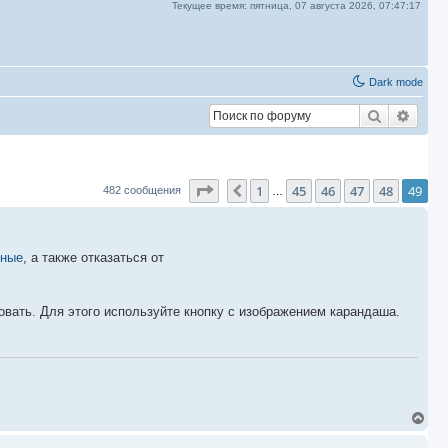
Текущее время:
пятница, 07 августа 2026,
07:47:17
Dark mode
Поиск
Расш
Страница
49
из
49
1
45
46
47
48
49
Пред.
482 сообщения
…
нные
, а также отказаться от
овать. Для этого используйте кнопку с изображением карандаша.
В
е
р