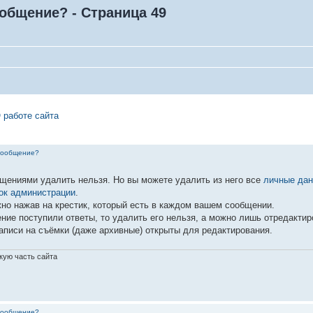
ообщение? - Страница 49
 работе сайта
 сообщение?
щениями удалить нельзя. Но вы можете удалить из него все
личные да
ок администрации
.
но нажав на крестик, который есть в каждом вашем сообщении.
ние поступили ответы, то удалить его нельзя, а можно лишь отредактир
аписи на съёмки (даже архивные) открыты для редактирования.
кую часть сайта
 сообщение?