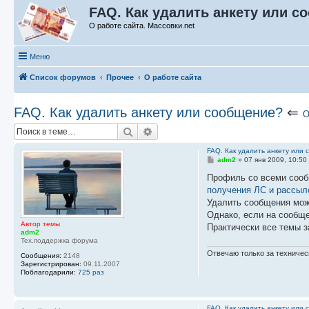
FAQ. Как удалить анкету или с
О работе сайта. Массовки.net
Меню
Список форумов
Прочее
О работе сайта
FAQ. Как удалить анкету или сообщение?
⇐
О
Поиск
Расширенный поиск
FAQ. Как удалить анкету или
С
adm2
»
07 янв 2009, 10:50
о
о
Профиль со всеми сооб
б
получения ЛС и рассыл
щ
е
Удалить сообщения мож
н
Однако, если на сообще
и
Автор темы
е
Практически все темы з
adm2
Тех.поддержка форума
Отвечаю только за техничес
Сообщения:
2148
Зарегистрирован:
09.11.2007
Поблагодарили:
725 раз
FAQ. Как удалить анкету или