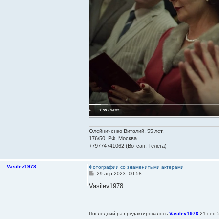
Олейниченко Виталий, 55 лет.
176/50. РФ, Москва
+79774741062 (Вотсап, Телега)
Vasilev1978
Фотографии со знаменитыми актерами
С
29 апр 2023, 00:58
о
о
Vasilev1978
б
щ
е
н
Последний раз редактировалось
Vasilev1978
21 сен 2
и