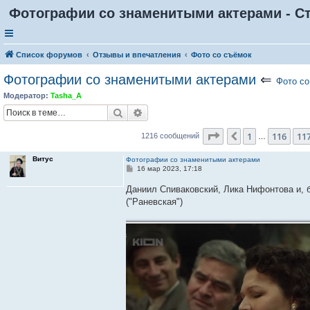
Фотографии со знаменитыми актерами - Ст
Список форумов
Отзывы и впечатления
Фото со съёмок
Фотографии со знаменитыми актерами
⇐
Фото со
Модератор:
Tasha_A
Поиск
Расширенный поиск
Страница
118
из
12
1
116
11
Пред.
1216 сообщений
…
Витус
Фотографии со знаменитыми актерами
С
16 мар 2023, 17:18
о
о
Даниил Спиваковский, Лика Нифонтова и, 
б
("Раневская")
щ
е
н
и
е