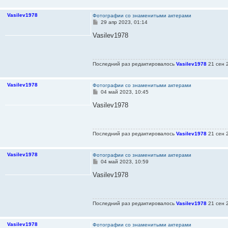
е
Vasilev1978
Фотографии со знаменитыми актерами
С
29 апр 2023, 01:14
о
о
Vasilev1978
б
щ
е
н
Последний раз редактировалось
Vasilev1978
21 сен 2
и
е
Vasilev1978
Фотографии со знаменитыми актерами
С
04 май 2023, 10:45
о
о
Vasilev1978
б
щ
е
н
Последний раз редактировалось
Vasilev1978
21 сен 2
и
е
Vasilev1978
Фотографии со знаменитыми актерами
С
04 май 2023, 10:59
о
о
Vasilev1978
б
щ
е
н
Последний раз редактировалось
Vasilev1978
21 сен 2
и
е
Vasilev1978
Фотографии со знаменитыми актерами