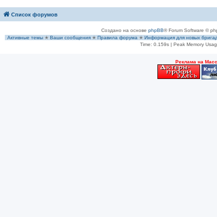
Список форумов
Создано на основе
phpBB
® Forum Software © ph
Активные темы
✭
Ваши сообщения
✭
Правила форума
✭
Информация для новых брига
Time: 0.159s
| Peak Memory Usage
Рeклама на Мас