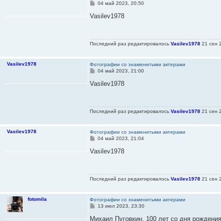
С
04 май 2023, 20:50
о
о
Vasilev1978
б
щ
е
н
Последний раз редактировалось
Vasilev1978
21 сен 2
и
е
Vasilev1978
Фотографии со знаменитыми актерами
С
04 май 2023, 21:00
о
о
Vasilev1978
б
щ
е
н
Последний раз редактировалось
Vasilev1978
21 сен 2
и
е
Vasilev1978
Фотографии со знаменитыми актерами
С
04 май 2023, 21:04
о
о
Vasilev1978
б
щ
е
н
Последний раз редактировалось
Vasilev1978
21 сен 2
и
е
fotomila
Фотографии со знаменитыми актерами
С
13 июл 2023, 23:30
о
о
Михаил Пуговкин. 100 лет со дня рождени