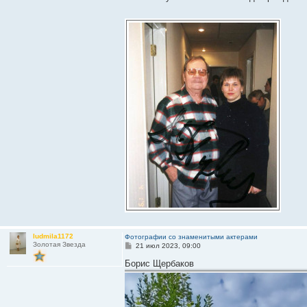
б
щ
е
н
и
е
ludmila1172
Фотографии со знаменитыми актерами
Золотая Звезда
С
21 июл 2023, 09:00
о
о
Борис Щербаков
б
щ
е
н
и