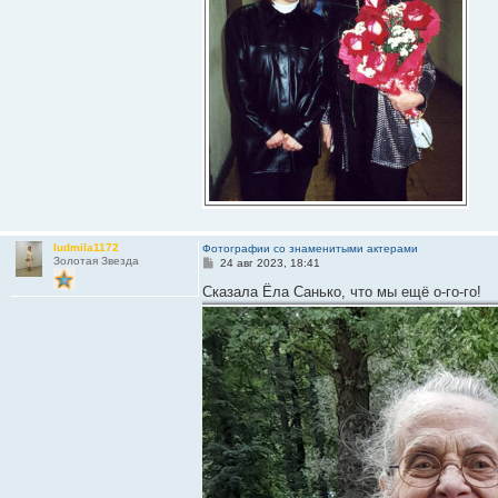
ludmila1172
Фотографии со знаменитыми актерами
Золотая Звезда
С
24 авг 2023, 18:41
о
о
Сказала Ёла Санько, что мы ещё о-го-го!
б
щ
е
н
и
е