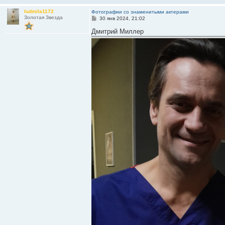
ludmila1172
Фотографии со знаменитыми актерами
Золотая Звезда
С
30 янв 2024, 21:02
о
о
Дмитрий Миллер
б
щ
е
н
и
е