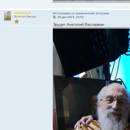
ludmila1172
Фотографии со знаменитыми актерами
Золотая Звезда
С
26 дек 2023, 10:51
о
о
Эрудит Анатолий Вассерман
б
щ
е
н
и
е