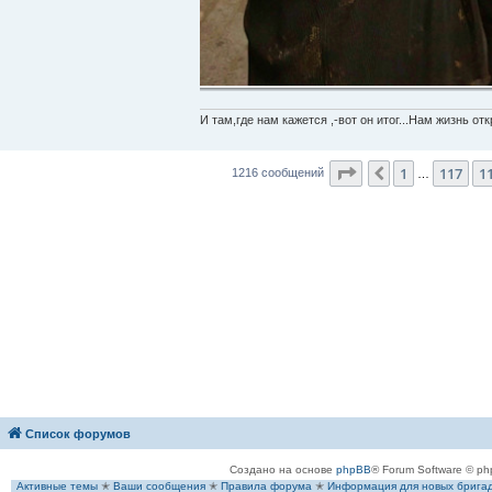
И там,где нам кажется ,-вот он итог...Нам жизнь от
Страница
119
из
1
1
117
1
Пред.
1216 сообщений
…
Список форумов
Создано на основе
phpBB
® Forum Software © ph
Активные темы
✭
Ваши сообщения
✭
Правила форума
✭
Информация для новых брига