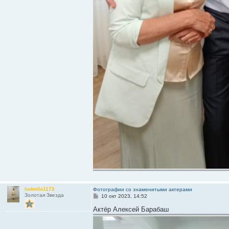
ludmila1172
Фотографии со знаменитыми актерами
Золотая Звезда
С
10 окт 2023, 14:52
о
о
Актёр Алексей Барабаш
б
щ
е