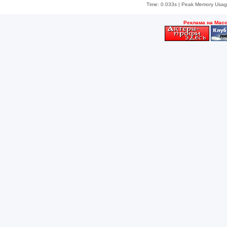
Time: 0.033s
| Peak Memory Usage
Рeклама на Мас