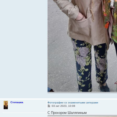
Степашка
Фотографии со знаменитыми актерами
С
03 окт 2023, 10:08
о
о
С Прохором Шаляпиным
б