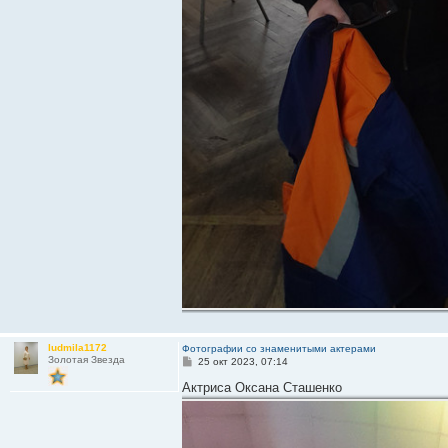
ludmila1172
Фотографии со знаменитыми актерами
Золотая Звезда
С
25 окт 2023, 07:14
о
о
Актриса Оксана Сташенко
б
щ
е
н
и