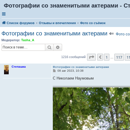
Фотографии со знаменитыми актерами - Ст
Список форумов
Отзывы и впечатления
Фото со съёмок
Фотографии со знаменитыми актерами
⇐
Фото со
Модератор:
Tasha_A
Поиск
Расширенный поиск
Страница
119
из
1
1
117
1
Пред.
1216 сообщений
…
Степашка
Фотографии со знаменитыми актерами
С
08 авг 2023, 10:38
о
о
С Николаем Наумовым
б
щ
е
н
и
е