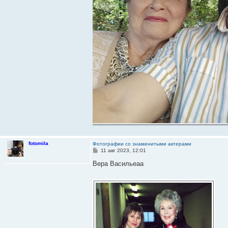
fotomila
Фотографии со знаменитыми актерами
С
11 авг 2023, 12:01
о
о
Вера Васильеаа
б
щ
е
н
и
е