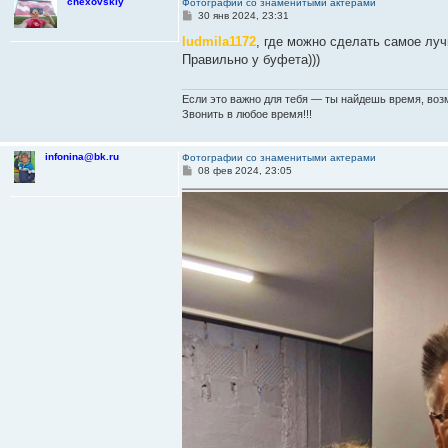
chexovskiy
Фотографии со знаменитыми актерами
С
30 янв 2024, 23:31
о
о
ludmila1172
, где можно сделать самое лу
б
Правильно у буфета)))
щ
е
н
и
Если это важно для тебя — ты найдешь время, воз
е
Звонить в любое время!!!
infonina@bk.ru
Фотографии со знаменитыми актерами
С
08 фев 2024, 23:05
о
о
б
щ
е
н
и
е