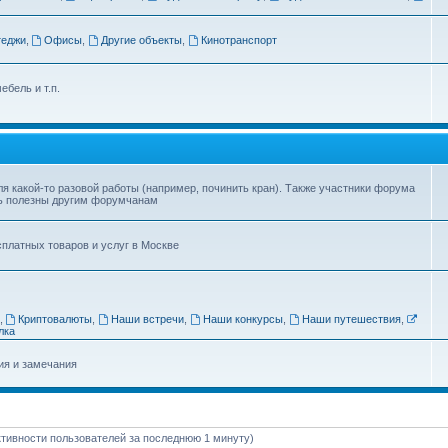
теджи
,
Офисы
,
Другие объекты
,
Кинотранспорт
ебель и т.п.
я какой-то разовой работы (например, починить кран). Также участники форума
ть полезны другим форумчанам
платных товаров и услуг в Москве
,
Криптовалюты
,
Наши встречи
,
Наши конкурсы
,
Наши путешествия
,
лка
ия и замечания
активности пользователей за последнюю 1 минуту)