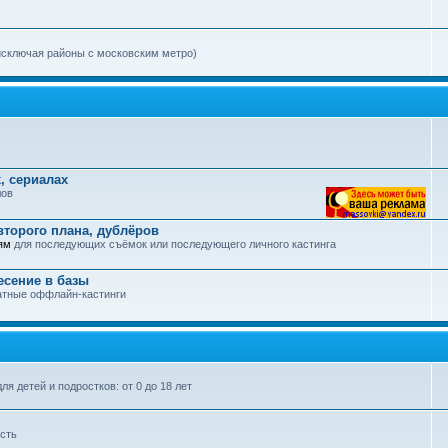
исключая районы с московским метро)
, сериалах
лов
второго плана, дублёров
ям
для последующих съёмок или последующего личного кастинга
есение в базы
латные оффлайн-кастинги
я детей и подростков: от 0 до 18 лет
сть