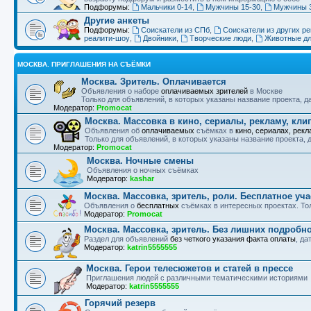
Подфорумы:
Мальчики 0-14
,
Мужчины 15-30
,
Мужчины 
Другие анкеты
Подфорумы:
Соискатели из СПб
,
Соискатели из других ре
реалити-шоу
,
Двойники
,
Творческие люди
,
Животные дл
МОСКВА. ПРИГЛАШЕНИЯ НА СЪЁМКИ
Москва. Зритель. Оплачивается
Объявления о наборе
оплачиваемых зрителей
в Москве
Только для объявлений, в которых указаны название проекта, д
Модератор:
Promocat
Москва. Массовка в кино, сериалы, рекламу, кл
Объявления об
оплачиваемых
съёмках в
кино, сериалах, рекл
Только для объявлений, в которых указаны название проекта,
Модератор:
Promocat
Москва. Ночные смены
Объявления о ночных съёмках
Модератор:
kashar
Москва. Массовка, зритель, роли. Бесплатное уча
Объявления о
бесплатных
съёмках в интересных проектах. То
Модератор:
Promocat
Москва. Массовка, зритель. Без лишних подробн
Раздел для объявлений
без четкого указания факта оплаты
, да
Модератор:
katrin5555555
Москва. Герои телесюжетов и статей в прессе
Приглашения людей с различными тематическими историями
Модератор:
katrin5555555
Горячий резерв