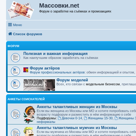
Массовки.net
Форум о заработке на съёмках и промоакциях
Меню
Список форумов
ФОРУМ
Полезная и важная информация
Как наилучшим образом заработать на съёмках
Форум актёров
Форум профессиональных актёров
: обмен информацией и опытом,
Форум моделей
Всех, кто связан с
модельным бизнесом
, приглаш
АНКЕТЫ СОИСКАТЕЛЕЙ
Анкеты талантливых женщин из Москвы
Если вы женщина из Москвы или МО и хотите попробовать себ
возрасту подфорум и разместить в нём информацию о себе
Подфорумы:
Девочки 0-14
,
Женщины 15-30
,
Женщины 3
неформалы
Анкеты талантливых мужчин из Москвы
Если вы мужчина из Москвы или МО и хотите попробовать себ
возрасту подфорум и разместить в нём информацию о себе