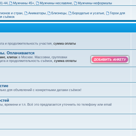
31-44
,
Мужчины 45+
,
Мужчины-неславяне
,
Мужчины-неформалы
гионов и стран
,
Аниматоры
,
Близнецы
,
Бородатые и усатые
,
Герои для
я съёмок
ата и продолжительность участия,
сумма оплаты
ипы. Оплачивается
аме, клипах
в Москве. Массовки, групповки
 дата и продолжительность съёмок,
сумма оплаты
стие
лько для объявлений с конкретными датами съёмок!
остей
ты, времени и т.п. Всё это предлагается уточнить по телефону или email