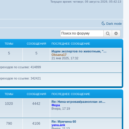
Текущее время:
четверг, 06 августа 2026,
05:42:14
Dark mode
Поиск
Расш
ТЕМЫ
СООБЩЕНИЯ
ПОСЛЕДНЕЕ СООБЩЕНИЕ
П
Ищем экспертов по животным, "…
Т
С
5
5
о
Oksana17
с
21 янв 2025, 17:32
е
о
л
е
ереходов по ссылке: 414899
м
о
д
н
ы
б
е
ереходов по ссылке: 342421
е
с
щ
о
о
е
б
ТЕМЫ
СООБЩЕНИЯ
ПОСЛЕДНЕЕ СООБЩЕНИЕ
щ
н
е
П
Re: Нина-игровая/разноплан эп…
н
Т
С
1020
4442
о
и
Фора
и
с
Вчера, 17:19
е
е
о
л
я
е
м
о
д
П
Re: Мужчина 60
н
Т
С
790
4106
о
yana.ank
ы
б
е
с
Вчера, 11:13