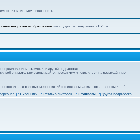
, имеющих модельную внешность
ысшее театральное образование
или студентов театральных ВУЗов
я с предложением съёмок или другой подработки
тому всё внимательно взвешивайте, прежде чем откликнуться на размещённые
 персонала для разовых мероприятий (официанты, аниматоры, танцоры и т.п.)
персонал
,
Охранники
,
Раздача листовок
,
Флэшмобы
,
Другая подработка