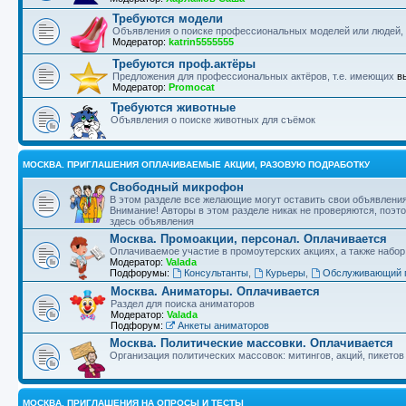
Требуются модели
Объявления о поиске профессиональных моделей или людей
Модератор:
katrin5555555
Требуются проф.актёры
Предложения для профессиональных актёров, т.е. имеющих
в
Модератор:
Promocat
Требуются животные
Объявления о поиске животных для съёмок
МОСКВА. ПРИГЛАШЕНИЯ ОПЛАЧИВАЕМЫЕ АКЦИИ, РАЗОВУЮ ПОДРАБОТКУ
Свободный микрофон
В этом разделе все желающие могут оставить свои объявлени
Внимание! Авторы в этом разделе никак не проверяются, поэ
здесь объявления
Москва. Промоакции, персонал. Оплачивается
Оплачиваемое участие в промоутерских акциях, а также набор
Модератор:
Valada
Подфорумы:
Консультанты
,
Курьеры
,
Обслуживающий 
Москва. Аниматоры. Оплачивается
Раздел для поиска аниматоров
Модератор:
Valada
Подфорум:
Анкеты аниматоров
Москва. Политические массовки. Оплачивается
Организация политических массовок: митингов, акций, пикетов
МОСКВА. ПРИГЛАШЕНИЯ НА ОПРОСЫ И ТЕСТЫ