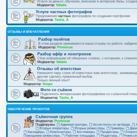
Услуги за деньги: обучение, внесение в актёрские базы, создан
Модератор:
Valada
Услуги частных фотографов
Предложения
частных
фотографов по созданию портфолию
Модератор:
Tasha_A
ОТЗЫВЫ И ВПЕЧАТЛЕНИЯ
Разбор полётов
В этом разделе принимаются ваши отзывы по работе, найденн
Модератор:
Promocat
Разбор афёр и лохотронов
Сбор информации об обманных схемах, с которыми, к сожале
Модератор:
Valada
Отзывы об агентствах
Напишите пару строк об известных вам агентствах, занимающ
другим сделать правильный выбор.
Только личный опыт!
Модератор:
Snape
Фото со съёмок
Поделитесь интересными фотографиями со съёмочной пло
Модератор:
Tasha_A
ОБЕСПЕЧЕНИЕ ПРОЕКТОВ
Съёмочная группа
Модератор:
Promocat
Подфорумы:
Администраторы
,
Ассистенты по актёрам
,
Вторые операторы
,
Вторые режиссёры
,
Гримёры
,
Дире
Каскадёры
,
Композиторы
,
Костюмеры
,
Продюсеры
,
Операт
Помощники режиссёра
,
Рабочие площадки
,
Редакторы
,
Режиссё