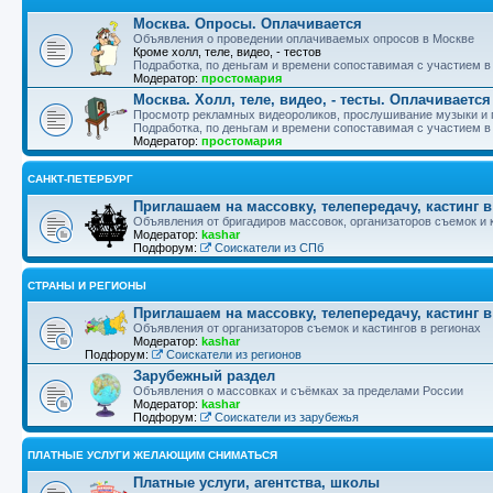
Москва. Опросы. Оплачивается
Объявления о проведении оплачиваемых опросов в Москве
Кроме холл, теле, видео, - тестов
Подработка, по деньгам и времени сопоставимая с участием в
Модератор:
простомария
Москва. Холл, теле, видео, - тесты. Оплачивается
Просмотр рекламных видеороликов, прослушивание музыки и пр
Подработка, по деньгам и времени сопоставимая с участием в
Модератор:
простомария
САНКТ-ПЕТЕРБУРГ
Приглашаем на массовку, телепередачу, кастинг 
Объявления от бригадиров массовок, организаторов съемок и 
Модератор:
kashar
Подфорум:
Соискатели из СПб
СТРАНЫ И РЕГИОНЫ
Приглашаем на массовку, телепередачу, кастинг в
Объявления от организаторов съемок и кастингов в регионах
Модератор:
kashar
Подфорум:
Соискатели из регионов
Зарубежный раздел
Объявления о массовках и съёмках за пределами России
Модератор:
kashar
Подфорум:
Соискатели из зарубежья
ПЛАТНЫЕ УСЛУГИ ЖЕЛАЮЩИМ СНИМАТЬСЯ
Платные услуги, агентства, школы