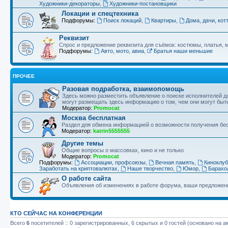
Художники-декораторы
,
Художники-постановщики
Локации и спецтехника
Подфорумы:
Поиск локаций
,
Квартиры
,
Дома, дачи, кот
Реквизит
Спрос и предложение реквизита для съёмок: костюмы, платья, м
Подфорумы:
Авто, мото, авиа
,
Братья наши меньшие
ПРОЧЕЕ
Разовая подработка, взаимопомощь
Здесь можно разместить объявление о поиске исполнителей дл
могут размещать здесь информацию о том, чем они могут бы
Модератор:
Promocat
Москва бесплатная
Раздел для обмена информацией о возможности получения бес
Модератор:
katrin5555555
Другие темы
Общие вопросы о массовках, кино и не только
Модератор:
Promocat
Подфорумы:
Ассоциации, профсоюзы
,
Вечная память
,
Киноклуб
Заработать на криптовалютах
,
Наше творчество
,
Юмор
,
Барахо
О работе сайта
Объявления об изменениях в работе форума, ваши предложен
КТО СЕЙЧАС НА КОНФЕРЕНЦИИ
Всего
6
посетителей :: 0 зарегистрированных, 6 скрытых и 0 гостей (основано на 