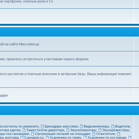
ие портфолио, платные роли и т.п.
ой на сайте Массовки.ру
нию, пришлось встретиться участникам нашего форума
ихся кастингом и платным внесение в актёрские базы. Ваша информация поможет
щадки
Ассистенты по реквизиту
,
Бригадиры массовки
,
Видеоинженеры
,
Водители
,
ктора картин
,
Заместители директора
,
Звукооператоры
,
Звукорежиссёры
,
оры-постановщики
,
Организация питания на площадке
,
Осветители
,
ры монтажа
,
Сценаристы
,
Художники по гриму
,
Художники по костюмам
,