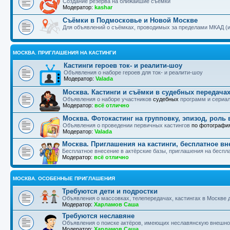
Создание резерва на ближайшие съёмки
Модератор:
kashar
Съёмки в Подмосковье и Новой Москве
Для объявлений о съёмках, проводимых за пределами МКАД (
МОСКВА. ПРИГЛАШЕНИЯ НА КАСТИНГИ
Кастинги героев ток- и реалити-шоу
Объявления о наборе героев для ток- и реалити-шоу
Модератор:
Valada
Москва. Кастинги и съёмки в судебных передачах
Объявления о наборе участников
судебных
программ и сериа
Модератор:
всё отлично
Москва. Фотокастинг на групповку, эпизод, роль 
Объявления о проведении первичных кастингов
по фотографи
Модератор:
Valada
Москва. Приглашения на кастинги, бесплатное вн
Бесплатное внесение в актёрские базы, приглашения на бесп
Модератор:
всё отлично
МОСКВА. ОСОБЕННЫЕ ПРИГЛАШЕНИЯ
Требуются дети и подростки
Объявления о массовках, телепередачах, кастингах в Москве дл
Модератор:
Харламов Саша
Требуются неславяне
Объявления о поиске актёров, имеющих неславянскую внешно
Модератор:
Харламов Саша