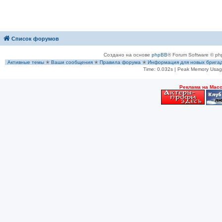
Список форумов
Создано на основе
phpBB
® Forum Software © ph
Активные темы
✭
Ваши сообщения
✭
Правила форума
✭
Информация для новых брига
Time: 0.032s
| Peak Memory Usage
Рeклама на Мас