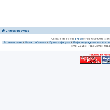
Список форумов
Создано на основе
phpBB
® Forum Software © ph
Активные темы
✭
Ваши сообщения
✭
Правила форума
✭
Информация для новых брига
Time: 0.015s
| Peak Memory Usage
Рeклама на Мас