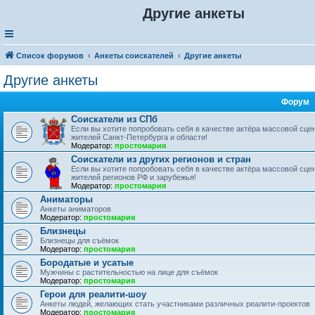
Другие анкеты
Список форумов
Анкеты соискателей
Другие анкеты
Другие анкеты
Форум
Соискатели из СПб
Если вы хотите попробовать себя в качестве актёра массовой сцен
жителей Санкт-Петербурга и области!
Модератор:
простомария
Соискатели из других регионов и стран
Если вы хотите попробовать себя в качестве актёра массовой сцен
жителей регионов РФ и зарубежья!
Модератор:
простомария
Аниматоры
Анкеты аниматоров
Модератор:
простомария
Близнецы
Близнецы для съёмок
Модератор:
простомария
Бородатые и усатые
Мужчины с растительностью на лице для съёмок
Модератор:
простомария
Герои для реалити-шоу
Анкеты людей, желающих стать участниками различных реалити-проектов
Модератор:
простомария