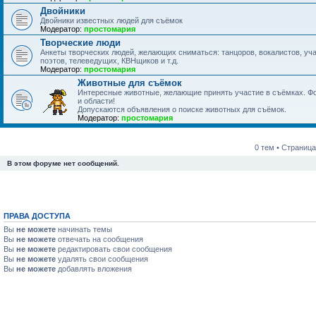
Двойники
Двойники известных людей для съёмок
Модератор:
простомария
Творческие люди
Анкеты творческих людей, желающих сниматься: танцоров, вокалистов, уч
поэтов, телеведущих, КВНщиков и т.д.
Модератор:
простомария
Животные для съёмок
Интересные животные, желающие принять участие в съёмках. Фот
и области!
Допускаются объявления о поиске животных для съёмок.
Модератор:
простомария
0 тем • Страниц
В этом форуме нет сообщений.
ПРАВА ДОСТУПА
Вы
не можете
начинать темы
Вы
не можете
отвечать на сообщения
Вы
не можете
редактировать свои сообщения
Вы
не можете
удалять свои сообщения
Вы
не можете
добавлять вложения