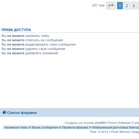
Страница
1
1
2
3
207 тем
ПРАВА ДОСТУПА
Вы
не можете
начинать темы
Вы
не можете
отвечать на сообщения
Вы
не можете
редактировать свои сообщения
Вы
не можете
удалять свои сообщения
Вы
не можете
добавлять вложения
Список форумов
Создано на основе
phpBB
® Forum Software © ph
Активные темы
✭
Ваши сообщения
✭
Правила форума
✭
Информация для новых брига
Time: 0.021s
| Peak Memory Usage