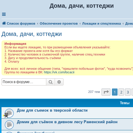
Дома, дачи, коттеджи
Список форумов
Обеспечение проектов
Локации и спецтехника
Дома
Дома, дачи, коттеджи
Информация
Если вы ищете локацию, то при размещении объявления указывайте:
1. Название проекта или хотя бы его формат
2. Количество человек в съемочной группе, наличие спец.техники
3. Дату и продолжительность съёмки
4. Оплату
Для всех: всё личное общение (типа, "пришлите побольше фоток", "куда позвонить")
Группа по локациям в ВК:
https://vk.com/locacii
Поиск
Расширенный поиск
Страница
1
1
2
3
207 тем
Темы
Дом для съемок в тверской области
Домик для съёмок в дивном лесу Раменский район