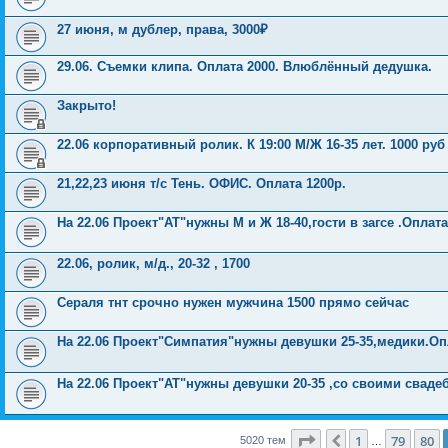
27 июня, м дублер, права, 3000₽
29.06. Съемки клипа. Оплата 2000. Влюблённый дедушка.
Закрыто!
22.06 корпоративный ролик. К 19:00 М/Ж 16-35 лет. 1000 руб
21,22,23 июня т/с Тень. ОФИС. Оплата 1200р.
На 22.06 Проект"АТ"нужны М и Ж 18-40,гости в загсе .Оплата
22.06, ролик, м/д., 20-32 , 1700
Сераля тнт срочно нужен мужчина 1500 прямо сейчас
На 22.06 Проект"Симпатия"нужны девушки 25-35,медики.Оп
На 22.06 Проект"АТ"нужны девушки 20-35 ,со своими свад
Страница
81
из
201
1
79
80
Пред.
5020 тем
…