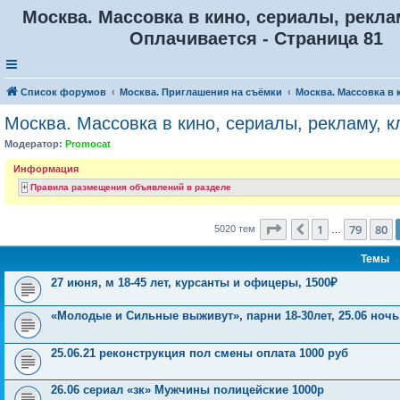
Москва. Массовка в кино, сериалы, рекла
Оплачивается - Страница 81
Список форумов
Москва. Приглашения на съёмки
Москва. Массовка в 
Москва. Массовка в кино, сериалы, рекламу, 
Модератор:
Promocat
Информация
Правила размещения объявлений в разделе
Страница
81
из
201
1
79
80
Пред.
5020 тем
…
Темы
27 июня, м 18-45 лет, курсанты и офицеры, 1500₽
«Молодые и Сильные выживут», парни 18-30лет, 25.06 ночь
25.06.21 реконструкция пол смены оплата 1000 руб
26.06 сериал «зк» Мужчины полицейские 1000р