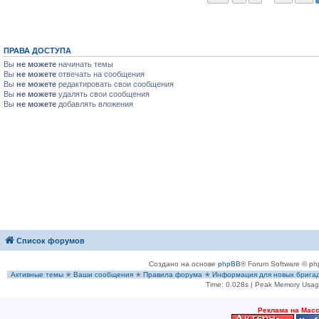
ПРАВА ДОСТУПА
Вы
не можете
начинать темы
Вы
не можете
отвечать на сообщения
Вы
не можете
редактировать свои сообщения
Вы
не можете
удалять свои сообщения
Вы
не можете
добавлять вложения
Список форумов
Создано на основе
phpBB
® Forum Software © ph
Активные темы
✭
Ваши сообщения
✭
Правила форума
✭
Информация для новых брига
Time: 0.028s
| Peak Memory Usage
Рeклама на Мас