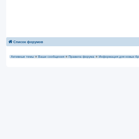
Список форумов
Активные темы
✭
Ваши сообщения
✭
Правила форума
✭
Информация для новых бр