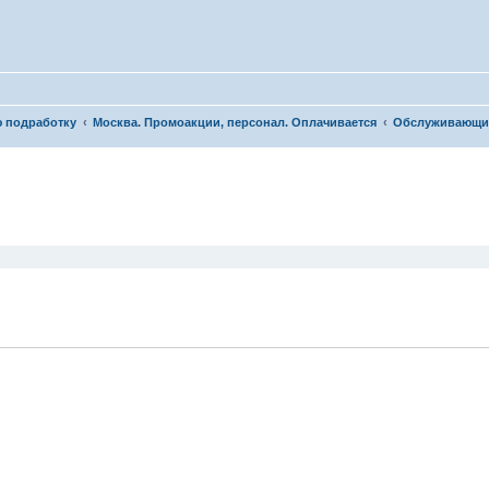
ю подработку
Москва. Промоакции, персонал. Оплачивается
Обслуживающи