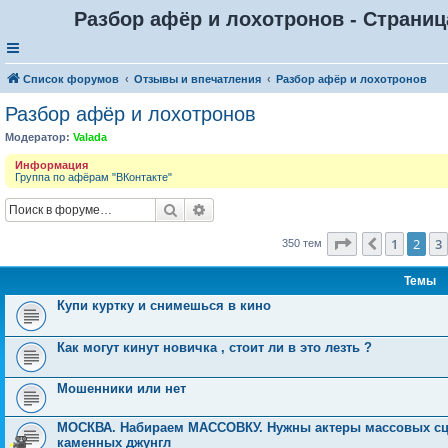
Разбор афёр и лохотронов - Страниц
Список форумов
Отзывы и впечатления
Разбор афёр и лохотронов
Разбор афёр и лохотронов
Модератор:
Valada
Информация
Группа по афёрам "ВКонтакте"
Поиск
Расширенный поиск
Страница
2
и
1
2
3
Пред.
350 тем
Темы
Купи куртку и снимешься в кино
Как могут кинут новичка , стоит ли в это лезть ?
Мошенники или нет
МОСКВА. Набираем МАССОВКУ. Нужны актеры массовых сцен
каменных джунгл