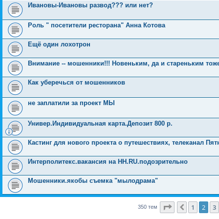
Ивановы-Ивановы развод??? или нет?
Роль " посетители ресторана" Анна Котова
Ещё один лохотрон
Внимание -- мошенники!!! Новеньким, да и стареньким тож
Как уберечься от мошенников
не заплатили за проект МЫ
Универ.Индивидуальная карта.Депозит 800 р.
Кастинг для нового проекта о путешествиях, телеканал Пят
Интерполитекс.вакансия на HH.RU.подозрительно
Мошенники.якобы съемка "мылодрама"
Страница
2
и
1
2
3
Пред.
350 тем