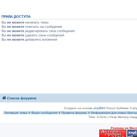
ПРАВА ДОСТУПА
Вы
не можете
начинать темы
Вы
не можете
отвечать на сообщения
Вы
не можете
редактировать свои сообщения
Вы
не можете
удалять свои сообщения
Вы
не можете
добавлять вложения
Список форумов
Создано на основе
phpBB
® Forum Software © ph
Активные темы
✭
Ваши сообщения
✭
Правила форума
✭
Информация для новых брига
Time: 0.022s
| Peak Memory Usage
Рeклама на Мас