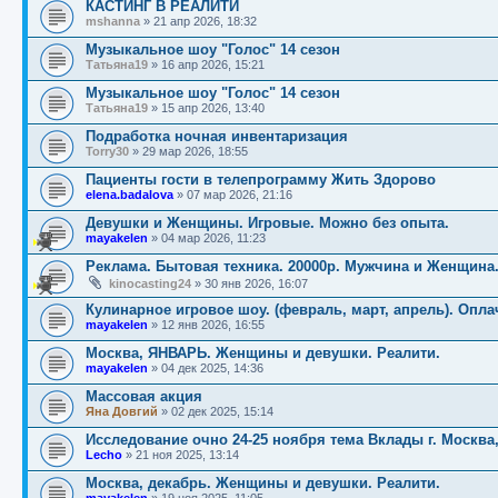
КАСТИНГ В РЕАЛИТИ
mshanna
»
21 апр 2026, 18:32
Музыкальное шоу "Голос" 14 сезон
Татьяна19
»
16 апр 2026, 15:21
Музыкальное шоу "Голос" 14 сезон
Татьяна19
»
15 апр 2026, 13:40
Подработка ночная инвентаризация
Torry30
»
29 мар 2026, 18:55
Пациенты гости в телепрограмму Жить Здорово
elena.badalova
»
07 мар 2026, 21:16
Девушки и Женщины. Игровые. Можно без опыта.
mayakelen
»
04 мар 2026, 11:23
Реклама. Бытовая техника. 20000р. Мужчина и Женщина
kinocasting24
»
30 янв 2026, 16:07
Кулинарное игровое шоу. (февраль, март, апрель). Опла
mayakelen
»
12 янв 2026, 16:55
Москва, ЯНВАРЬ. Женщины и девушки. Реалити.
mayakelen
»
04 дек 2025, 14:36
Массовая акция
Яна Довгий
»
02 дек 2025, 15:14
Исследование очно 24-25 ноября тема Вклады г. Москва,
Lecho
»
21 ноя 2025, 13:14
Москва, декабрь. Женщины и девушки. Реалити.