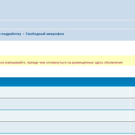
ю подработку
Свободный микрофон
льно взвешивайте, прежде чем откликнуться на размещённые здесь объявления