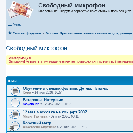
Свободный микрофон
Массовки.net. Форум о заработке на съёмках и промоакциях
Меню
Список форумов
Москва. Приглашения оплачиваемые акции, разову
Свободный микрофон
Информация
Внимание! Авторы в этом разделе никак не проверяются, поэтому всё внимате
ТЕМЫ
Обучение и съёмка фильма. Детям. Платно.
Кора
»
14 июл 2026, 10:54
Ветераны. Интервью.
mayakelen
»
12 май 2026, 10:33
12 мая массовка на концерт 700₽
Мария Ганчева
»
02 май 2026, 08:11
Короткий метр
Анастасия Апухтина
»
29 апр 2026, 17:02