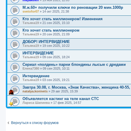
mayakelen
»
19 ноя 2025, 11:05
М.ж.60+ получили ключи по реновации 20 мин.1000р
svetofor07
»
14 окт 2025, 21:38
Кто хочет стать миллионером! Изменения
Татьяна19
»
21 сен 2025, 15:10
Кто хочет стать миллионером
Татьяна19
»
20 сен 2025, 21:09
ДОБОР! ИНТЕРВИДЕНИЕ
Татьяна19
»
19 сен 2025, 10:22
ИНТЕРВИДЕНИЕ
Татьяна19
»
09 сен 2025, 18:24
Сериал «полдень» парни блондины лысые с дредами
Елена7380
»
09 сен 2025, 10:11
Интервидение
Татьяна19
»
03 сен 2025, 19:21
Завтра 30.08, г. Москва, «Знак Качества», женщина 40-55,
natalya.konivets
»
29 авг 2025, 15:39
Объявляется кастинг на теле канал СТС
Лариса Шапиева
»
17 фев 2025, 14:57
Вернуться к списку форумов