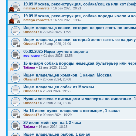
19.09 Москва, реконструкция, собака/кошка или кот (реф
natalya.konivets
»
16 сен 2025, 20:21
19.09 Москва, реконструкция, собака породы колли и кот
natalya.konivets
»
16 сен 2025, 13:42
Ищем владельца кошки, которая не дает спать по ночам
Oksana17
»
22 май 2025, 17:21
Ищем владельца кошки, который хочет взять ее на дачу
Oksana17
»
15 апр 2025, 21:00
05.02.2025 Ищем ручного ворона
костюмер
»
01 фев 2025, 12:58
16 января собака породы немецкая,бультерьер или черн
Tatjana
»
12 янв 2025, 13:13
Ищем владельцев хомяков, 1 канал, Москва
Oksana17
»
26 сен 2024, 20:06
Ищем владельцев собак из Москвы
Oksana17
»
26 окт 2024, 19:56
Нужны хозяева с питомцами и эксперты по животным, 1
Oksana17
»
29 янв 2024, 13:16
На 16 июля нужен владелец с питомцем, 1 канал
Oksana17
»
09 июл 2024, 19:29
20 июня мейн-кун на 1-2 часа
Tatjana
»
16 июн 2024, 10:13
Ищем владельцев рыбок, 1 канал