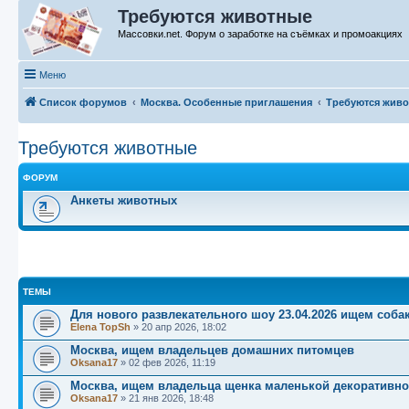
Требуются животные
Массовки.net. Форум о заработке на съёмках и промоакциях
Меню
Список форумов
Москва. Особенные приглашения
Требуются жив
Требуются животные
ФОРУМ
Анкеты животных
ТЕМЫ
Для нового развлекательного шоу 23.04.2026 ищем собак
Elena TopSh
»
20 апр 2026, 18:02
Москва, ищем владельцев домашних питомцев
Oksana17
»
02 фев 2026, 11:19
Москва, ищем владельца щенка маленькой декоративн
Oksana17
»
21 янв 2026, 18:48