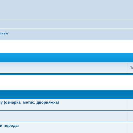
отные
П
у (овчарка, метис, дворняжка)
ой породы