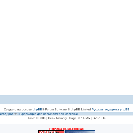
Создано на основе
phpBB
® Forum Software © phpBB Limited
Русская поддержка phpBB
игадиров
✭
Информация для новых актёров массовки
Time: 0.030s
| Peak Memory Usage: 3.14 МБ | GZIP: On
Рeклама на Массовках