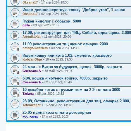
Oksana17
»
17 апр 2024, 18:33
Ищем длинношерстную кошку "Доброе утро", 1 канал
Oksana17
»
02 апр 2024, 16:52
Нужен кинолог с собакой, 5000
galla
»
03 дек 2023, 21:55
17.09, реконструкция для ТВЦ. Собаки, одна сцена. 2.000
ArtenikaKat
»
11 сен 2023, 20:00
11.09 реконструкция твц щенок овчарки 2000
natalya.konivets
»
09 сен 2023, 14:38
Ищем кошку или кота 1.02, смелого, красивого
Kobzar Olga
»
18 янв 2023, 19:36
24 мая - « Битва за будущее», щенок, 3000р, закрыто
Светлана А
»
18 май 2023, 14:01
5.04. кошка + котенок тойгер, 7000р, закрыто
Светлана А
»
02 апр 2023, 16:40
10 декабря котик с груммингом на 2-3ч оплата 3000
Tatjana
»
05 дек 2022, 13:32
23.09, Останкино, реконструкция для твц, овчарка 2.000,
ArtenikaKat
»
15 сен 2022, 13:37
25.05 нужна коза оплата договорная
костюмер
»
24 май 2022, 10:24