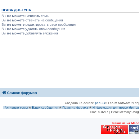
ПРАВА ДОСТУПА
Вы
не можете
начинать темы
Вы
не можете
отвечать на сообщения
Вы
не можете
редактировать свои сообщения
Вы
не можете
удалять свои сообщения
Вы
не можете
добавлять вложения
Список форумов
Создано на основе
phpBB
® Forum Software © ph
Активные темы
✭
Ваши сообщения
✭
Правила форума
✭
Информация для новых брига
Time: 0.021s
| Peak Memory Usage
Рeклама на Мас