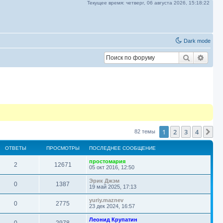
Текущее время:
четверг, 06 августа 2026,
15:18:22
Dark mode
Поиск
Расш
1
2
3
4
Сл
82 темы
ОТВЕТЫ
ПРОСМОТРЫ
ПОСЛЕДНЕЕ СООБЩЕНИЕ
П
простомария
О
П
2
12671
о
05 окт 2016, 12:50
с
т
р
л
П
Эрик Джэм
О
П
0
1387
е
о
19 май 2025, 17:13
в
о
д
с
т
р
н
л
П
yuriy.maznev
е
О
П
с
е
0
2775
е
о
23 дек 2024, 16:57
е
в
о
д
с
с
т
т
р
м
н
л
П
Леонид Крупатин
о
е
О
с
П
е
0
2978