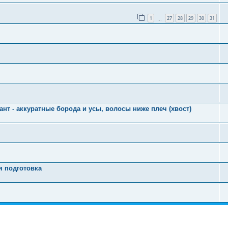
1
27
28
29
30
31
…
кант - аккуратные борода и усы, волосы ниже плеч (хвост)
я подготовка