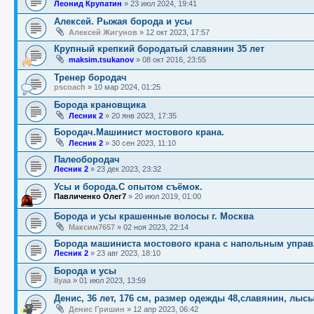
Леонид Крупатин
»
23 июл 2024, 19:41
Алексей. Рыжая борода и усы
Алексей Жигунов
»
12 окт 2023, 17:57
Крупный крепкий бородатый славянин 35 лет
maksim.tsukanov
»
08 окт 2016, 23:55
Тренер бородач
pscoach
»
10 мар 2024, 01:25
Борода крановщика
Лесник 2
»
20 янв 2023, 17:35
Бородач.Машинист мостового крана.
Лесник 2
»
30 сен 2023, 11:10
Палеобородач
Лесник 2
»
23 дек 2023, 23:32
Усы и борода.С опытом съёмок.
Павличенко Олег7
»
20 июл 2019, 01:00
Борода и усы крашенные волосы г. Москва
Максим7657
»
02 ноя 2023, 22:14
Борода машиниста мостового крана с напольным упра
Лесник 2
»
23 авг 2023, 18:10
Борода и усы
Ilyaa
»
01 июл 2023, 13:59
Денис, 36 лет, 176 см, размер одежды 48,славянин, лыс
Денис Гришин
»
12 апр 2023, 06:42