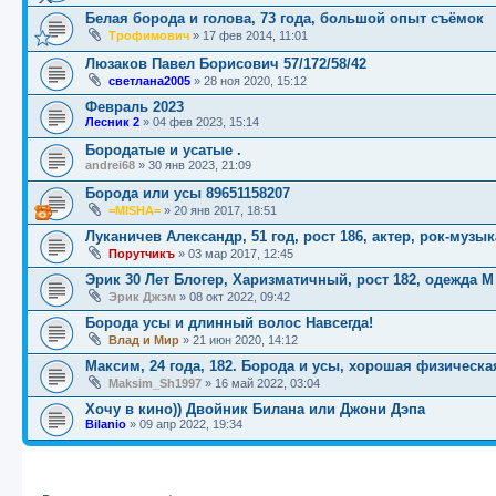
Белая борода и голова, 73 года, большой опыт съёмок
Трофимович
»
17 фев 2014, 11:01
Люзаков Павел Борисович 57/172/58/42
светлана2005
»
28 ноя 2020, 15:12
Февраль 2023
Лесник 2
»
04 фев 2023, 15:14
Бородатые и усатые .
andrei68
»
30 янв 2023, 21:09
Борода или усы 89651158207
=MISHA=
»
20 янв 2017, 18:51
Луканичев Александр, 51 год, рост 186, актер, рок-музы
Порутчикъ
»
03 мар 2017, 12:45
Эрик 30 Лет Блогер, Харизматичный, рост 182, одежда М
Эрик Джэм
»
08 окт 2022, 09:42
Борода усы и длинный волос Навсегда!
Влад и Мир
»
21 июн 2020, 14:12
Максим, 24 года, 182. Борода и усы, хорошая физическа
Maksim_Sh1997
»
16 май 2022, 03:04
Хочу в кино)) Двойник Билана или Джони Дэпа
Bilanio
»
09 апр 2022, 19:34