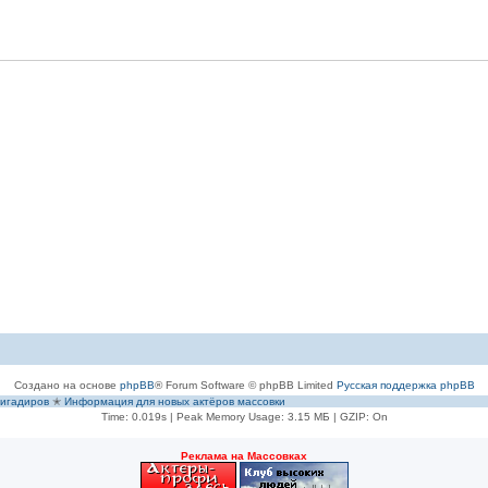
Создано на основе
phpBB
® Forum Software © phpBB Limited
Русская поддержка phpBB
игадиров
✭
Информация для новых актёров массовки
Time: 0.019s
| Peak Memory Usage: 3.15 МБ | GZIP: On
Рeклама на Массовках