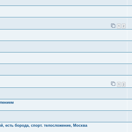
1
2
1
2
влением
ый, есть борода, спорт. телосложение, Москва