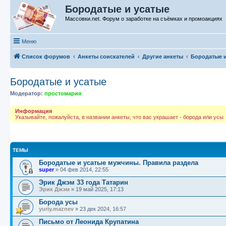
Бородатые и усатые
Массовки.net. Форум о заработке на съёмках и промоакциях
Меню
Список форумов
Анкеты соискателей
Другие анкеты
Бородатые и
Бородатые и усатые
Модератор:
простомария
Информация
Указывайте, пожалуйста, в названии анкеты, что вас украшает - борода или усы
ТЕМЫ
Бородатые и усатые мужчины. Правила раздела
super
»
04 фев 2014, 22:55
Эрик Джэм 33 года Татарин
Эрик Джэм
»
19 май 2025, 17:13
Борода усы
yuriy.maznev
»
23 дек 2024, 16:57
Письмо от Леонида Крупатина