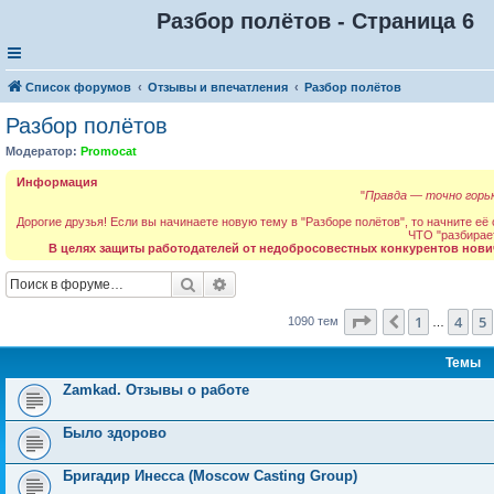
Разбор полётов - Страница 6
Список форумов
Отзывы и впечатления
Разбор полётов
Разбор полётов
Модератор:
Promocat
Информация
"
Правда — точно горьк
Дорогие друзья! Если вы начинаете новую тему в "Разборе полётов", то начните её
ЧТО "разбирае
В целях защиты работодателей от недобросовестных конкурентов нови
Поиск
Расширенный поиск
Страница
6
из
44
1
4
5
Пред.
1090 тем
…
Темы
Zamkad. Отзывы о работе
Было здорово
Бригадир Инесса (Moscow Casting Group)