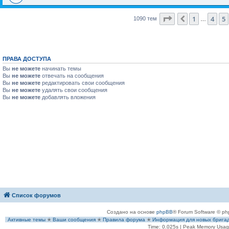
Страница
6
из
44
1
4
5
Пред.
1090 тем
…
ПРАВА ДОСТУПА
Вы
не можете
начинать темы
Вы
не можете
отвечать на сообщения
Вы
не можете
редактировать свои сообщения
Вы
не можете
удалять свои сообщения
Вы
не можете
добавлять вложения
Список форумов
Создано на основе
phpBB
® Forum Software © ph
Активные темы
✭
Ваши сообщения
✭
Правила форума
✭
Информация для новых брига
Time: 0.025s
| Peak Memory Usage