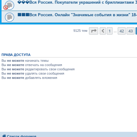
💎💎💎Вся Россия. Покупатели украшений с бриллиантами 
🟩🟩🟩Вся Россия. Онлайн "Значимые события в жизни" 18-
Страница
44
из
365
1
42
43
Пред.
9125 тем
…
ПРАВА ДОСТУПА
Вы
не можете
начинать темы
Вы
не можете
отвечать на сообщения
Вы
не можете
редактировать свои сообщения
Вы
не можете
удалять свои сообщения
Вы
не можете
добавлять вложения
Список форумов