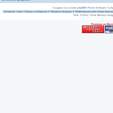
Создано на основе
phpBB
® Forum Software © ph
Активные темы
✭
Ваши сообщения
✭
Правила форума
✭
Информация для новых брига
Time: 0.022s
| Peak Memory Usage
Рeклама на Мас