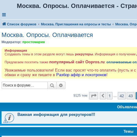
Москва. Опросы. Оплачивается - Стра
Список форумов
Москва. Приглашения на опросы и тесты
Москва. Опр
Москва. Опросы. Оплачивается
Модератор:
простомария
Информация
Создавать темы в этом разделе могут лишь
рекрутеры
. Информация о получении
популярный сайт Oopros.ru
Предлагаем посетить также
:
оплачиваемые оп
Уважаемые пользователи! Если вас просят что-то оплатить (пусть и с
обман и сразу же пишите в
Разбор афёр и лохотронов
!
Поиск
Расширенный поиск
Страница
44
из
365
1
42
43
Пред.
9125 тем
…
Объявлен
Важная информация для рекрутеров!!!
Темы