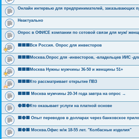
Онлайн интервью для предпринимателей, заказывающих п
Неактуально
Опрос в ОФИСЕ компании по сотовой связи для муж/ женщ о
🟩🟩🟩Вся Россия. Опрос для инвесторов
🟩🟩🟩Москва.Опрос для -инвесторов, -владельцев ИИС -д
🟩🟩🟩Москва Нужны мужчины 36-50 и женщины 51+
🟩🟩🟩Кто рассматривает открытие ПВЗ
🟩🟩🟩 Москва мужчины 20-34 года завтра на опрос →
🟡🟥🟡Кто оказывает услуги на платной основе
🟥🟡🟥 Опыт переводов в долларах через банковское прил
🟥🟡🟥 Москва.Офис м/ж 18-55 лет. "Колбасные изделия"