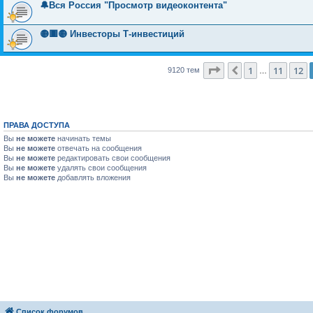
🔔Вся Россия "Просмотр видеоконтента"
🟡🟥🟡 Инвесторы Т-инвестиций
Страница
13
из
365
1
11
12
Пред.
9120 тем
…
ПРАВА ДОСТУПА
Вы
не можете
начинать темы
Вы
не можете
отвечать на сообщения
Вы
не можете
редактировать свои сообщения
Вы
не можете
удалять свои сообщения
Вы
не можете
добавлять вложения
Список форумов