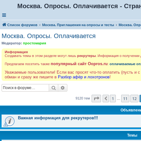
Москва. Опросы. Оплачивается - Стра
Список форумов
Москва. Приглашения на опросы и тесты
Москва. Опр
Москва. Опросы. Оплачивается
Модератор:
простомария
Информация
Создавать темы в этом разделе могут лишь
рекрутеры
. Информация о получении
популярный сайт Oopros.ru
Предлагаем посетить также
:
оплачиваемые оп
Уважаемые пользователи! Если вас просят что-то оплатить (пусть и с
обман и сразу же пишите в
Разбор афёр и лохотронов
!
Поиск
Расширенный поиск
Страница
13
из
365
1
11
12
Пред.
9120 тем
…
Объявлен
Важная информация для рекрутеров!!!
Темы