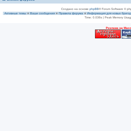
Создано на основе
phpBB
® Forum Software © ph
Активные темы
✭
Ваши сообщения
✭
Правила форума
✭
Информация для новых брига
Time: 0.036s
| Peak Memory Usage
Рeклама на Мас