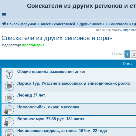
Соискатели из других регионов и с
Список форумов
Анкеты соискателей
Другие анкеты
Соискатели из д
Все врачи Москвы
https://
Соискатели из других регионов и стран
Модератор:
простомария
1
2
41 тема
Темы
Общие правила размещения анкет
Лариса Тур. Участие в массовках и эпизодических ролях
Леонид 37 лет.
Новороссийск, округ, массовка
Воронеж муж. 33-38 рус. 184 шатен
Начинающая модель, актриса, 167см, 22 года