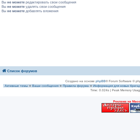
Вы
не можете
редактировать свои сообщения
Вы
не можете
удалять свои сообщения
Вы
не можете
добавлять вложения
Список форумов
Создано на основе
phpBB
® Forum Software © ph
Активные темы
✭
Ваши сообщения
✭
Правила форума
✭
Информация для новых брига
Time: 0.024s
| Peak Memory Usage
Рeклама на Мас