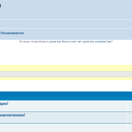
я
. Оплачивается
Хочешь попробовать
рунетки бонго или чат рулетка знакомства
?
даю!
знакомлению!