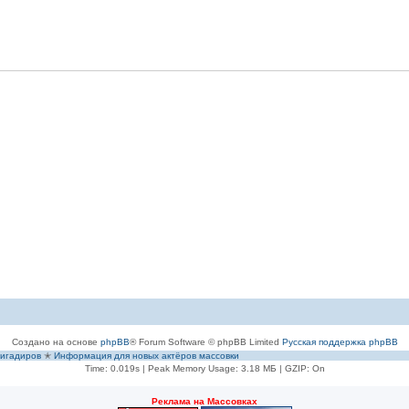
Создано на основе
phpBB
® Forum Software © phpBB Limited
Русская поддержка phpBB
игадиров
✭
Информация для новых актёров массовки
Time: 0.019s
| Peak Memory Usage: 3.18 МБ | GZIP: On
Рeклама на Массовках