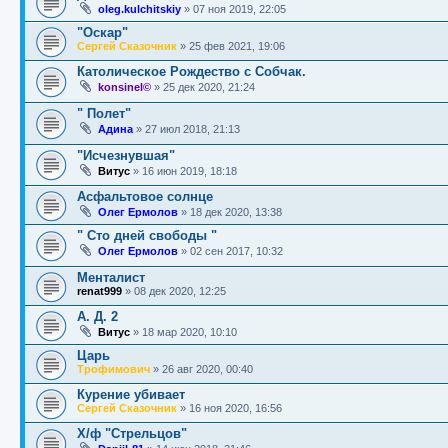
oleg.kulchitskiy
»
07 ноя 2019, 22:05
"Оскар"
Сергей Сказочник
»
25 фев 2021, 19:06
Католическое Рождество с Собчак.
konsinel©
»
25 дек 2020, 21:24
" Полет"
Адина
»
27 июл 2018, 21:13
"Исчезнувшая"
Витус
»
16 июн 2019, 18:18
Асфальтовое солнце
Олег Ермолов
»
18 дек 2020, 13:38
" Сто дней свободы "
Олег Ермолов
»
02 сен 2017, 10:32
Менталист
renat999
»
08 дек 2020, 12:25
А. Д. 2
Витус
»
18 мар 2020, 10:10
Царь
Трофимович
»
26 авг 2020, 00:40
Курение убивает
Сергей Сказочник
»
16 ноя 2020, 16:56
Х/ф "Стрельцов"