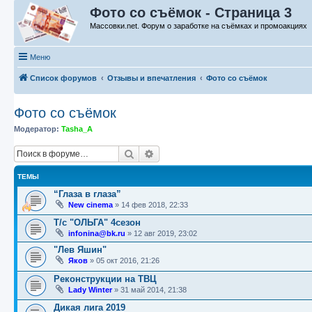
Фото со съёмок - Страница 3
Массовки.net. Форум о заработке на съёмках и промоакциях
Меню
Список форумов
Отзывы и впечатления
Фото со съёмок
Фото со съёмок
Модератор:
Tasha_A
Поиск
Расширенный поиск
ТЕМЫ
“Глаза в глаза”
New cinema
»
14 фев 2018, 22:33
Т/с "ОЛЬГА" 4сезон
infonina@bk.ru
»
12 авг 2019, 23:02
"Лев Яшин"
Яков
»
05 окт 2016, 21:26
Реконструкции на ТВЦ
Lady Winter
»
31 май 2014, 21:38
Дикая лига 2019