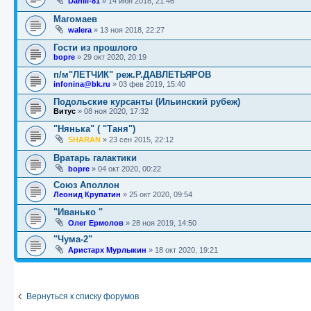
Daniil-81
»
14 июн 2018, 21:46
Магомаев
walera
»
13 ноя 2018, 22:27
Гости из прошлого
bopre
»
29 окт 2020, 20:19
п/м"ЛЕТЧИК" реж.Р.ДАВЛЕТЬЯРОВ
infonina@bk.ru
»
03 фев 2019, 15:40
Подольские курсанты (Ильинский рубеж)
Витус
»
08 ноя 2020, 17:32
"Нянька" ( "Таня")
SHARAN
»
23 сен 2015, 22:12
Вратарь галактики
bopre
»
04 окт 2020, 00:22
Союз Аполлон
Леонид Крупатин
»
25 окт 2020, 09:54
"Иванько "
Олег Ермолов
»
28 ноя 2019, 14:50
"Чума-2"
Аристарх Мурлыкин
»
18 окт 2020, 19:21
Вернуться к списку форумов