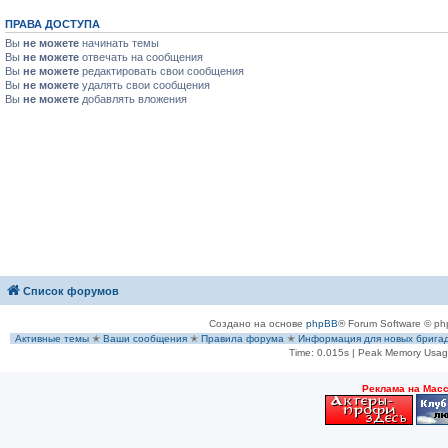
ПРАВА ДОСТУПА
Вы
не можете
начинать темы
Вы
не можете
отвечать на сообщения
Вы
не можете
редактировать свои сообщения
Вы
не можете
удалять свои сообщения
Вы
не можете
добавлять вложения
Список форумов
Создано на основе
phpBB
® Forum Software © ph
Активные темы
✭
Ваши сообщения
✭
Правила форума
✭
Информация для новых брига
Time: 0.015s
| Peak Memory Usage
Рeклама на Мас