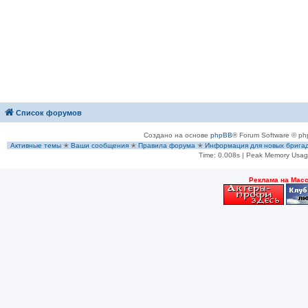
Список форумов
Создано на основе
phpBB
® Forum Software © ph
Активные темы
✭
Ваши сообщения
✭
Правила форума
✭
Информация для новых брига
Time: 0.008s
| Peak Memory Usage
Рeклама на Мас