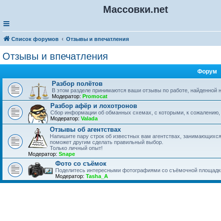
Массовки.net
Список форумов
Отзывы и впечатления
Отзывы и впечатления
Форум
Разбор полётов
В этом разделе принимаются ваши отзывы по работе, найденной 
Модератор:
Promocat
Разбор афёр и лохотронов
Сбор информации об обманных схемах, с которыми, к сожалению,
Модератор:
Valada
Отзывы об агентствах
Напишите пару строк об известных вам агентствах, занимающихся
поможет другим сделать правильный выбор.
Только личный опыт!
Модератор:
Snape
Фото со съёмок
Поделитесь интересными фотографиями со съёмочной площадк
Модератор:
Tasha_A