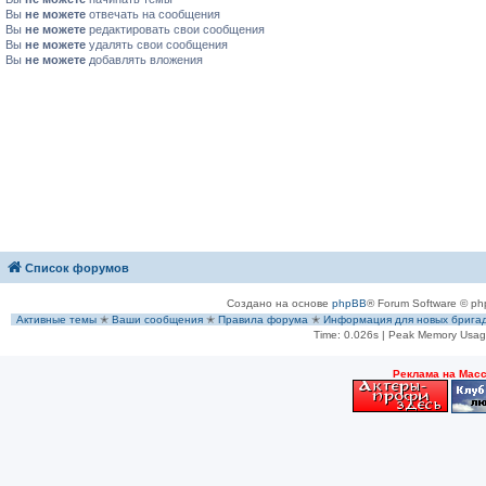
Вы
не можете
отвечать на сообщения
Вы
не можете
редактировать свои сообщения
Вы
не можете
удалять свои сообщения
Вы
не можете
добавлять вложения
Список форумов
Создано на основе
phpBB
® Forum Software © ph
Активные темы
✭
Ваши сообщения
✭
Правила форума
✭
Информация для новых брига
Time: 0.026s
| Peak Memory Usage
Рeклама на Мас