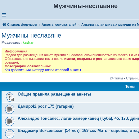
Мужчины-неславяне
Список форумов
Анкеты соискателей
Анкеты талантливых мужчин из 
Мужчины-неславяне
Модератор:
kashar
Информация
Раздел для размещения анкет мужчин с неславянской внешностью из Москвы и из 
Обязательно в названии темы после
имени
,
возраста
и
роста
напишите свою
нац
осетин
).
Фотографии обязательны!
Как добавить миниатюру слева от своей анкеты
24 темы • Страни
Темы
Общие правила размещения анкеты
Дамир:42,рост 175 (татарин)
Алехандро Гонсалес, латиноамериканец (Куба), 45, 173, д
Владимир Вексельман (54 лет). 169 см. Мать - еврейка, отец