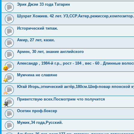
Эрик Джэм 33 года Татарин
Шухрат Хожиев. 42 лет. УЗ,ССР.Актер,режиссер,композитор.
Исторический типаж.
Амир, 27 лет, казах.
Армен, 30 лет, знание английского
Александр , 1984-й г.р., рост - 184 , вес - 60 . Длинные воло
Мужчина не славяне
Югай Игорь,этнический актёр,180см.Шеф-повар японской к
Приветствую всех.Посмотрим что получится
Осетин проф.боксер
Мужик,34 года,Русский.