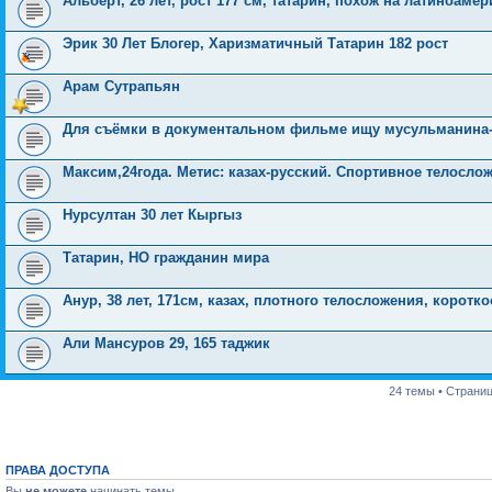
Альберт, 26 лет, рост 177 см, татарин, похож на латиноаме
Эрик 30 Лет Блогер, Харизматичный Татарин 182 рост
Арам Сутрапьян
Для съёмки в документальном фильме ищу мусульманина
Максим,24года. Метис: казах-русский. Спортивное телосло
Нурсултан 30 лет Кыргыз
Татарин, НО гражданин мира
Анур, 38 лет, 171см, казах, плотного телосложения, корот
Али Мансуров 29, 165 таджик
24 темы • Страни
ПРАВА ДОСТУПА
Вы
не можете
начинать темы