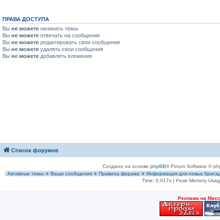
ПРАВА ДОСТУПА
Вы
не можете
начинать темы
Вы
не можете
отвечать на сообщения
Вы
не можете
редактировать свои сообщения
Вы
не можете
удалять свои сообщения
Вы
не можете
добавлять вложения
Список форумов
Создано на основе
phpBB
® Forum Software © ph
Активные темы
✭
Ваши сообщения
✭
Правила форума
✭
Информация для новых брига
Time: 0.017s
| Peak Memory Usage
Рeклама на Мас